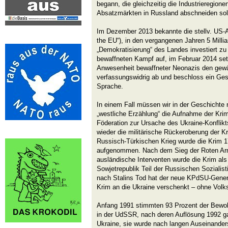
begann, die gleichzeitig die Industrieregion
Absatzmärkten in Russland abschneiden soll
Im Dezember 2013 bekannte die stellv. US-
the EU“), in den vergangenen Jahren 5 Millia
„Demokratisierung“ des Landes investiert zu
bewaffneten Kampf auf, im Februar 2014 set
Anwesenheit bewaffneter Neonazis den gewä
verfassungswidrig ab und beschloss ein Ges
Sprache.
In einem Fall müssen wir in der Geschichte 
„westliche Erzählung“ die Aufnahme der Kri
Föderation zur Ursache des Ukraine-Konflikt
wieder die militärische Rückeroberung der K
Russisch-Türkischen Krieg wurde die Krim 1
aufgenommen. Nach dem Sieg der Roten Arm
ausländische Interventen wurde die Krim al
Sowjetrepublik Teil der Russischen Sozialist
nach Stalins Tod hat der neue KPdSU-Gener
Krim an die Ukraine verschenkt – ohne Vol
Anfang 1991 stimmten 93 Prozent der Bewoh
in der UdSSR, nach deren Auflösung 1992 ga
Ukraine, sie wurde nach langen Auseinande