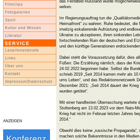
das Feindbild Russland würde möglicherwei
Filmclips
wirken.
Fotogalerien
Im Regierungsauftrag tun die „Qualitätsmedi
Sport
Heimatfront“ zu wahren. Ruhe bedeutet, die
Kultur und Wissen
irrwitzig eskalierende Aufrüstung und endlos
Ukraine zu akzeptieren, ihren sinkenden Le
Literatur
fortschreitenden Ruin der deutschen und EU
SERVICE
und den künftige Generationen erdrückenden
LeserInnenbriefe
Dabei steht die Voraussetzung dafür, dies a
Links
Füßen: Die Erzählung nämlich, dass der Kri
Über uns
24.02.2022 begonnen habe. Selbst die Bundes
Kontakt
schrieb 2019 „Seit 2014 kamen mehr als 10
ums Leben“, und das Redaktionsnetzwerk D
Impressum/Datenschutz
Dezember 2021: „Seit 2014 dauert der Krie
wurden getötet“.
Mit einer handfesten Überraschung wartete 
Stoltenberg am 13.02.2023 vor dem Nato-Mini
Krieg hat nicht im Februar letzten Jahres b
2014.“
ANZEIGEN
Obwohl dies keine „russische Propaganda“, 
machen solche Bekenntnisse in den Medien k