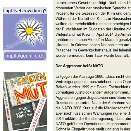
ukrainisches Gesetz bestätigt. Nach dem U
drohenden Verbot der russischen Sprache s
Prozent für die Sezession der Krim und den
Während der Beitritt der Krim zur Russischen 
wollten die mehrheitlich russischsprachige
der Putschisten im Südosten der Ukraine nic
Widerstand hat Kiew im April 2014 die Armee
„antiterroristischen Aktion“ in Marsch gesetzt
Ukraine. In Odessa haben Nationalisten am
Putsches im Gewerkschaftshaus bei lebendi
wurden ermordet, kein Täter wurde bestraft.
Der Aggressor heißt NATO
Entgegen der Aussage 1990, „dass nicht die
Verteidigungsgebiet auszudehnen nach Ost
Baker) wurden 1999 mit Polen, Tschechien u
vormaligen „Ostblockländer“ aufgenommen, 
Aggression gegen Jugoslawien eine Serie vo
Russlands gestartet. Nach der Aufnahme vo
die NATO 2008 Kurs auf die Mitgliedschaft G
aber nach russischen Warnungen nur eine „Pa
2014 erklärte die Bundesregierung, dass „die
NATO-geführten Operationen teilgenommen ha
Schnelle Eingreiftruppe stellt und eng in 