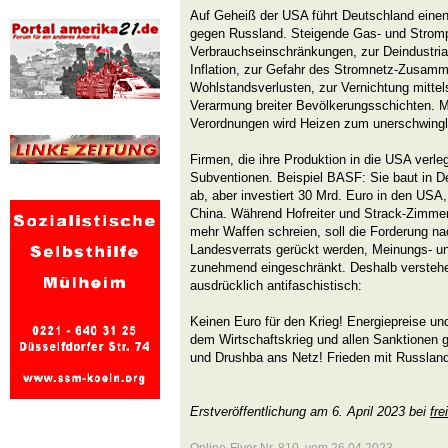
Auf Geheiß der USA führt Deutschland einen 
gegen Russland. Steigende Gas- und Stromp
Verbrauchseinschränkungen, zur Deindustria
Inflation, zur Gefahr des Stromnetz-Zusam
Wohlstandsverlusten, zur Vernichtung mittel
Verarmung breiter Bevölkerungsschichten. 
Verordnungen wird Heizen zum unerschwingl
Firmen, die ihre Produktion in die USA verle
Subventionen. Beispiel BASF: Sie baut in D
ab, aber investiert 30 Mrd. Euro in den USA
China. Während Hofreiter und Strack-Zimm
mehr Waffen schreien, soll die Forderung na
Landesverrats gerückt werden, Meinungs- u
zunehmend eingeschränkt. Deshalb verstehe
ausdrücklich antifaschistisch:
Keinen Euro für den Krieg! Energiepreise und
dem Wirtschaftskrieg und allen Sanktionen
und Drushba ans Netz! Frieden mit Russlan
Erstveröffentlichung am 6. April 2023 bei
fre