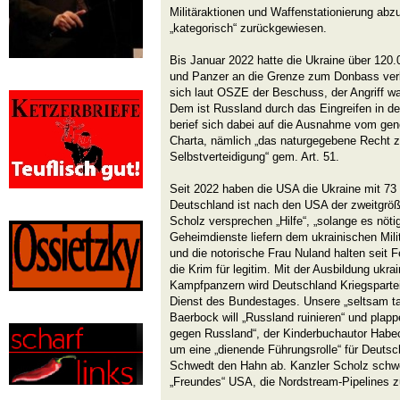
Militäraktionen und Waffenstationierung abz
„kategorisch“ zurückgewiesen.
Bis Januar 2022 hatte die Ukraine über 120.0
und Panzer an die Grenze zum Donbass verle
sich laut OSZE der Beschuss, der Angriff war
Dem ist Russland durch das Eingreifen in 
berief sich dabei auf die Ausnahme vom gen
Charta, nämlich „das naturgegebene Recht zur
Selbstverteidigung“ gem. Art. 51.
Seit 2022 haben die USA die Ukraine mit 73 
Deutschland ist nach den USA der zweitgröß
Scholz versprechen „Hilfe“, „solange es nötig
Geheimdienste liefern dem ukrainischen Milit
und die notorische Frau Nuland halten seit F
die Krim für legitim. Mit der Ausbildung ukra
Kampfpanzern wird Deutschland Kriegspartei
Dienst des Bundestages. Unsere „seltsam tal
Baerbock will „Russland ruinieren“ und plappe
gegen Russland“, der Kinderbuchautor Habec
um eine „dienende Führungsrolle“ für Deutsch
Schwedt den Hahn ab. Kanzler Scholz schwe
„Freundes“ USA, die Nordstream-Pipelines z