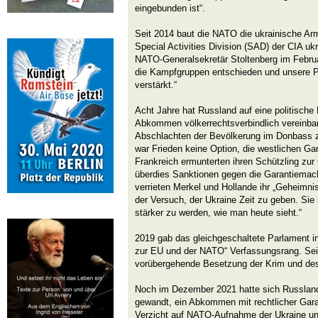
eingebunden ist“.
Seit 2014 baut die NATO die ukrainische Arme
Special Activities Division (SAD) der CIA ukr
NATO-Generalsekretär Stoltenberg im Februa
die Kampfgruppen entschieden und unsere P
verstärkt.“
Acht Jahre hat Russland auf eine politische
Abkommen völkerrechtsverbindlich vereinba
Abschlachten der Bevölkerung im Donbass z
war Frieden keine Option, die westlichen G
Frankreich ermunterten ihren Schützling zur
überdies Sanktionen gegen die Garantiema
verrieten Merkel und Hollande ihr „Geheimn
der Versuch, der Ukraine Zeit zu geben. Sie
stärker zu werden, wie man heute sieht.“
2019 gab das gleichgeschaltete Parlament in
zur EU und der NATO“ Verfassungsrang. Seit
vorübergehende Besetzung der Krim und de
Noch im Dezember 2021 hatte sich Russlan
gewandt, ein Abkommen mit rechtlicher Garan
Verzicht auf NATO-Aufnahme der Ukraine un