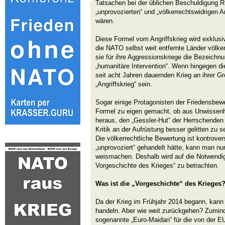
Tatsachen bei der üblichen Beschuldigung R
„unprovozierten“ und „völkerrechtswidrigen An
wären.
Diese Formel vom Angriffskrieg wird exklus
die NATO selbst weit entfernte Länder völker
sie für ihre Aggressionskriege die Bezeichnu
„humanitäre Intervention“. Wenn hingegen di
seit acht Jahren dauernden Krieg an ihrer Gre
„Angriffskrieg“ sein.
Sogar einige Protagonisten der Friedensbe
Formel zu eigen gemacht, ob aus Unwissenh
heraus, den „Gessler-Hut“ der Herrschenden 
Kritik an der Aufrüstung besser gelitten zu s
Die völkerrechtliche Bewertung ist kontrove
„unprovoziert“ gehandelt hätte, kann man n
weismachen. Deshalb wird auf die Notwendig
Vorgeschichte des Krieges“ zu betrachten.
Was ist die „Vorgeschichte“ des Krieges
Da der Krieg im Frühjahr 2014 begann, kann 
handeln. Aber wie weit zurückgehen? Zumind
sogenannte „Euro-Maidan“ für die von der E