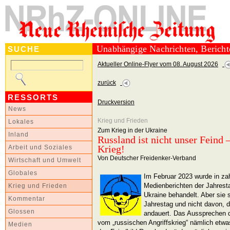
Unabhängige Nachrichten, Berich
SUCHE
Aktueller Online-Flyer vom 08. August 2026
zurück
RESSORTS
Druckversion
News
Krieg und Frieden
Lokales
Zum Krieg in der Ukraine
Inland
Russland ist nicht unser Feind 
Krieg!
Arbeit und Soziales
Von Deutscher Freidenker-Verband
Wirtschaft und Umwelt
Globales
Im Februar 2023 wurde in zah
Medienberichten der Jahrest
Krieg und Frieden
Ukraine behandelt. Aber sie 
Kommentar
Jahrestag und nicht davon, d
Glossen
andauert. Das Aussprechen d
vom „russischen Angriffskrieg“ nämlich etw
Medien