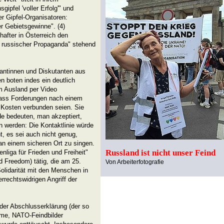
ipfel 'voller Erfolg'" und
der Gipfel-Organisatoren:
er Gebietsgewinne". (4)
hafter in Österreich den
it russischer Propaganda" stehend
antinnen und Diskutanten aus
n boten indes ein deutlich
em Ausland per Video
dass Forderungen nach einem
 Kosten verbunden seien. Sie
de bedeuten, man akzeptiert,
n werden: Die Kontaktlinie würde
t, es sei auch nicht genug,
an einem sicheren Ort zu singen.
Russland ist nicht unser Feind
enliga für Frieden und Freiheit"
 Freedom) tätig, die am 25.
Von Arbeiterfotografie
 Solidarität mit den Menschen in
errechtswidrigen Angriff der
der Abschlusserklärung (der so
rme, NATO-Feindbilder