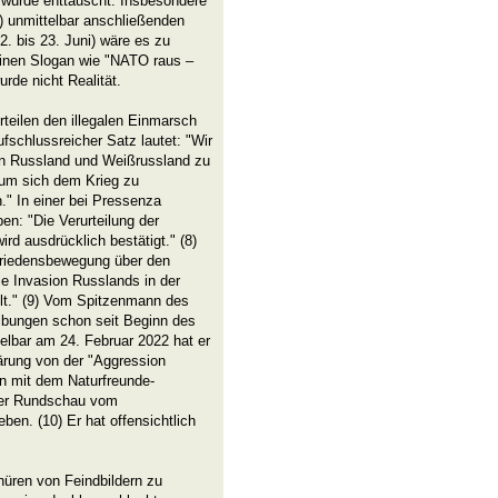
 wurde enttäuscht. Insbesondere
i) unmittelbar anschließenden
 bis 23. Juni) wäre es zu
inen Slogan wie "NATO raus –
de nicht Realität.
rteilen den illegalen Einmarsch
ufschlussreicher Satz lautet: "Wir
 in Russland und Weißrussland zu
, um sich dem Krieg zu
." In einer bei Pressenza
n: "Die Verurteilung der
ird ausdrücklich bestätigt." (8)
Friedensbewegung über den
ie Invasion Russlands in der
ilt." (9) Vom Spitzenmann des
bungen schon seit Beginn des
elbar am 24. Februar 2022 hat er
ärung von der "Aggression
n mit dem Naturfreunde-
rter Rundschau vom
eben. (10) Er hat offensichtlich
hüren von Feindbildern zu