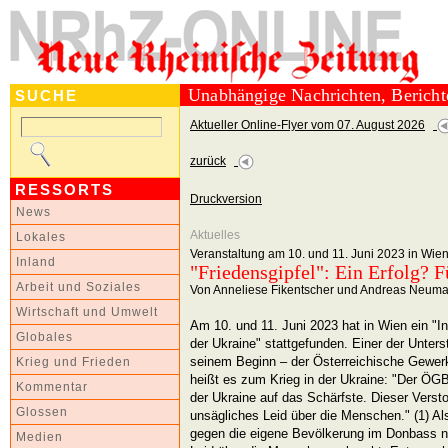
Unabhängige Nachrichten, Berich
SUCHE
Aktueller Online-Flyer vom 07. August 2026
zurück
RESSORTS
Druckversion
News
Aktuelles
Lokales
Veranstaltung am 10. und 11. Juni 2023 in Wie
Inland
"Friedensgipfel": Ein Erfolg? 
Arbeit und Soziales
Von Anneliese Fikentscher und Andreas Neum
Wirtschaft und Umwelt
Am 10. und 11. Juni 2023 hat in Wien ein "Int
Globales
der Ukraine" stattgefunden. Einer der Unters
seinem Beginn – der Österreichische Gewer
Krieg und Frieden
heißt es zum Krieg in der Ukraine: "Der ÖGB
Kommentar
der Ukraine auf das Schärfste. Dieser Verst
Glossen
unsägliches Leid über die Menschen." (1) Als
gegen die eigene Bevölkerung im Donbass n
Medien