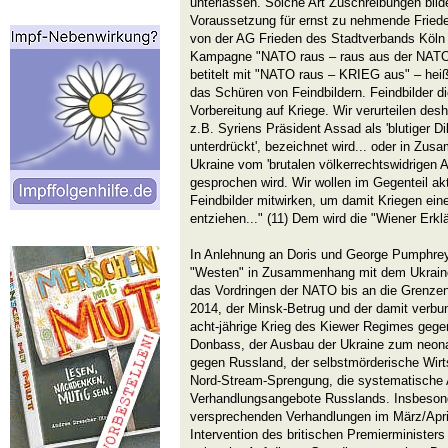
unterlassen. Solche Art Zuschreibungen bild
Voraussetzung für ernst zu nehmende Fried
von der AG Frieden des Stadtverbands Köln 
Kampagne "NATO raus – raus aus der NATO"
betitelt mit "NATO raus – KRIEG aus" – hei
das Schüren von Feindbildern. Feindbilder d
Vorbereitung auf Kriege. Wir verurteilen des
z.B. Syriens Präsident Assad als 'blutiger Di
unterdrückt', bezeichnet wird... oder in Zu
Ukraine vom 'brutalen völkerrechtswidrigen A
gesprochen wird. Wir wollen im Gegenteil ak
Feindbilder mitwirken, um damit Kriegen ein
entziehen..." (11) Dem wird die "Wiener Erkl
In Anlehnung an Doris und George Pumphrey 
"Westen" in Zusammenhang mit dem Ukraine-
das Vordringen der NATO bis an die Grenze
2014, der Minsk-Betrug und der damit verbu
acht-jährige Krieg des Kiewer Regimes gegen
Donbass, der Ausbau der Ukraine zum neona
gegen Russland, der selbstmörderische Wirt
Nord-Stream-Sprengung, die systematische 
Verhandlungsangebote Russlands. Insbesond
versprechenden Verhandlungen im März/April
Intervention des britischen Premierminister