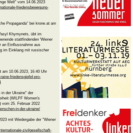
 "junge Welt" vom 14.06.2023
rnationale-friedensbewegung-
sche Propaganda" bei krone.at am
 Vasyl Khymynets, übt im
henende stattfindenden 'Wiener
 er an Einflussnahme aus
ig im Einklang mit russischer
.at am 10.06.2023, 16:40 Uhr
raine-friedensgipfel-pro-
4
 in der Ukraine" der
Freiheit (WILPF Women's
) vom 25. Februar 2022
menschen-in-der-ukraine/
2023 mit Wiedergabe der "Wiener
ernationale-zivilgesellschaft-