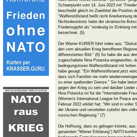
Schwerpunkt vom 14. Juni 2023 mit "Friedensg
beschreibt gleich im Zweittitel die Position 
"Waffenstillstand heißt nicht Anerkennung d
Nichtsdestotrotz hatte der ukrainische Botsc
Friedensgipfel als "eindeutig im Einklang m
bezeichnet. (5)
Der Wiener KURIER führt indes aus: "Diskut
den vom aktuellen Krieg betroffenen Regione
differenziertes Bild." (6) So habe die aus d
zugeschaltete Nina Potarska eingeworfen, 
bedingungslosen Waffenstillstand mit hohen
habe gesagt: "Ein Waffenstillstand jetzt wür
dass sich Familien nie mehr wiedervereinige
zu einer spaltenden Grenze." Sie habe beton
gegen den Krieg zu sein und darüber Lieder 
Nina Potarska ist für die "Internationale Frau
(Women's International League for Peace and
Februar 2022 erklärt hat: "Wir sind in voller
der Ukraine und verurteilen zutiefst den völk
russischen Regierung." (7)
Die Hoffnung, dass es gelingen könnte, aus 
genannten "Wiener Erklärung") NATO-konfo