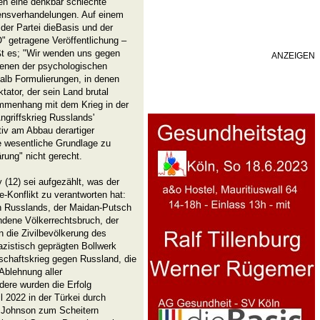
en eine denkbar schlechte
ensverhandelungen. Auf einem
der Partei dieBasis und der
 getragene Veröffentlichung –
ßt es; "Wir wenden uns gegen
ANZEIGEN
ienen der psychologischen
halb Formulierungen, in denen
ktator, der sein Land brutal
sammenhang mit dem Krieg in der
ngriffskrieg Russlands'
tiv am Abbau derartiger
e wesentliche Grundlage zu
ärung" nicht gerecht.
(12) sei aufgezählt, was der
Konflikt zu verantworten hat:
n Russlands, der Maidan-Putsch
ndene Völkerrechtsbruch, der
 die Zivilbevölkerung des
zistisch geprägten Bollwerk
schaftskrieg gegen Russland, die
Ablehnung aller
ere wurden die Erfolg
 2022 in der Türkei durch
s Johnson zum Scheitern