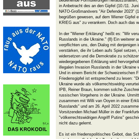
bedienende Formulierungen herauszuhalten,
in Anbetracht des an den Gipfel (10./11. Jun
NATO-Großmanövers "Air Defender 2023" (12.
begrüßen gewesen, auf dem Wiener Gipfel e
KRIEG aus" zu verankern. Doch auch das wur
In der "Wiener Erklärung" heißt es: "Wir veru
Russlands in die Ukraine." (8) Ein weiterer a
verpflichten uns, den Dialog mit denjenigen
verstärken, die ihr Leben aufs Spiel setzen
widersetzen und die Demokratie zu schützen
wiedergegebenen Erklärung wird hervorgehobe
illegalen Invasion Russlands in der Ukraine w
Und in einem Bericht der Schweizerischen 
Friedensgipfel ist entsprechend zu lesen: "D
Ukraine wurde als völkerrechtswidrig verurte
IPB, Reiner Braun, kommen solche Zuschrei
russischen Vorgehens in der Ukraine. Unmitt
zusammen mit Willi van Ooyen in einer Erkl
Russlands" und am 26. April 2022 zusamme
Vorsitzenden Michael Müller in der Frankfu
"völkerrechtswidrigen Angriff Putins" geschri
nicht dazu gelernt.
Es ist ein friedenspolitisches Gebot, das Sc