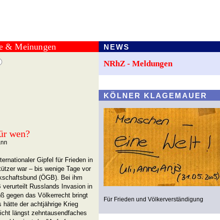
te & Meinungen
NEWS
NRhZ - Meldungen
KÖLNER KLAGEMAUER
n
Für wen?
ann
ernationaler Gipfel für Frieden in
tützer war – bis wenige Tage vor
kschaftsbund (ÖGB). Bei ihm
 verurteilt Russlands Invasion in
oß gegen das Völkerrecht bringt
Für Frieden und Völkerverständigung
 hätte der achtjährige Krieg
icht längst zehntausendfaches