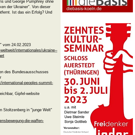
oris und George Pumphrey ohne
n der Ukrainer". Von dieser
tfernt. Ist das ein Erfolg? Und
e" vom 24.02.2023
eltweit/internationales/ukraine--
aet
men des Bundesausschusses
r
/international-peoples-summit-
eichbar, Gipfel-website
n Stoltzenberg in "junge Welt"
edensbewegung-die-waffen-