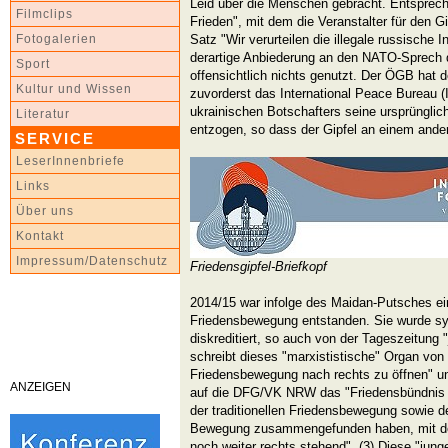
Leid über die Menschen gebracht. Entsprech
Filmclips
Frieden", mit dem die Veranstalter für den 
Satz "Wir verurteilen die illegale russische I
Fotogalerien
derartige Anbiederung an den NATO-Sprech
Sport
offensichtlich nichts genutzt. Der ÖGB hat d
Kultur und Wissen
zuvorderst das International Peace Bureau (
ukrainischen Botschafters seine ursprünglic
Literatur
entzogen, so dass der Gipfel an einem ander
SERVICE
LeserInnenbriefe
Links
Über uns
Kontakt
Impressum/Datenschutz
Friedensgipfel-Briefkopf
2014/15 war infolge des Maidan-Putsches e
Friedensbewegung entstanden. Sie wurde sy
diskreditiert, so auch von der Tageszeitung 
schreibt dieses "marxististische" Organ von
Friedensbewegung nach rechts zu öffnen" u
ANZEIGEN
auf die DFG/VK NRW das "Friedensbündnis
der traditionellen Friedensbewegung sowie 
Bewegung zusammengefunden haben, mit de
noch weiter rechts stehend". (3) Diese "junge 