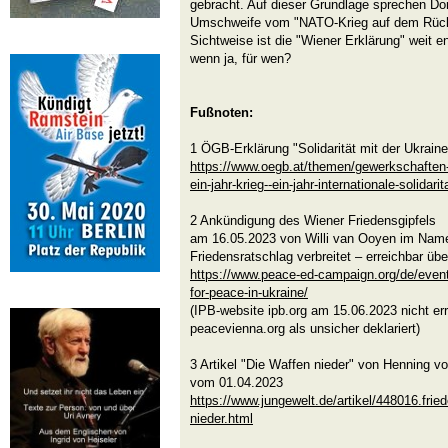
gebracht. Auf dieser Grundlage sprechen D
Umschweife vom "NATO-Krieg auf dem Rücke
Sichtweise ist die "Wiener Erklärung" weit en
wenn ja, für wen?
Fußnoten:
1 ÖGB-Erklärung "Solidarität mit der Ukrain
https://www.oegb.at/themen/gewerkschaften-w
ein-jahr-krieg--ein-jahr-internationale-solidarit
2 Ankündigung des Wiener Friedensgipfels
am 16.05.2023 von Willi van Ooyen im Na
Friedensratschlag verbreitet – erreichbar übe
https://www.peace-ed-campaign.org/de/event
for-peace-in-ukraine/
(IPB-website ipb.org am 15.06.2023 nicht err
peacevienna.org als unsicher deklariert)
3 Artikel "Die Waffen nieder" von Henning vo
vom 01.04.2023
https://www.jungewelt.de/artikel/448016.fri
nieder.html