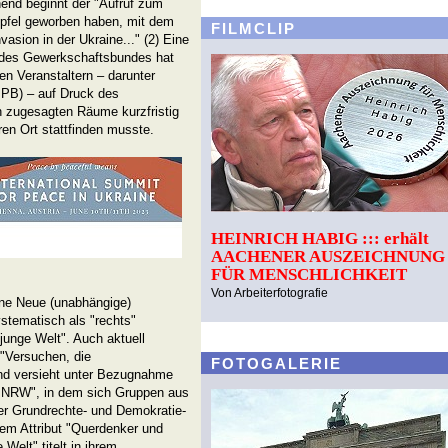
end beginnt der "Aufruf zum
Gipfel geworben haben, mit dem
FILMCLIP
nvasion in der Ukraine..." (2) Eine
 des Gewerkschaftsbundes hat
en Veranstaltern – darunter
IPB) – auf Druck des
h zugesagten Räume kurzfristig
en Ort stattfinden musste.
HEINRICH HABIG ::: erhält
AACHENER AUSZEICHNUNG
FÜR MENSCHLICHKEIT
Von Arbeiterfotografie
ine Neue (unabhängige)
stematisch als "rechts"
"junge Welt". Auch aktuell
 "Versuchen, die
FOTOGALERIE
nd versieht unter Bezugnahme
 NRW", in dem sich Gruppen aus
der Grundrechte- und Demokratie-
m Attribut "Querdenker und
Welt" titelt in ihrem