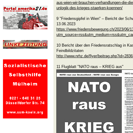
aus-wien-wir-brauchen-verhandlungen-die-die-
unlogik-des-krieges-staerken-koennen/
9 "Friedensgipfel in Wien" – Bericht der S
13.06.2023
https://www.friedensbewegung.ch/2023/06/13/
utm_source=rss&utm_medium=rss&utm_campa
10 Bericht über den Friedensratschlag in Ka
Feindbildzitaten
http://www.nrhz.de/flyer/beitrag.php?id=283
11 Flugblatt "NATO raus – KRIEG aus"