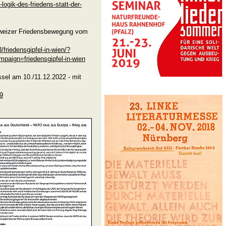
logik-des-friedens-statt-der-
chweizer Friedensbewegung vom
friedensgipfel-in-wien/?
ign=friedensgipfel-in-wien
ssel am 10./11.12.2022 - mit
69