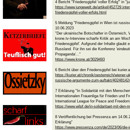
4 Bericht "Friedensgipfel 'voller Erfolg'" in
https://www.jungewelt.de/artikel/452729.inte
friedensgipfel-voller-erfolg.html
5 Meldung "Friedensgipfel in Wien ist russi
10.06.2023
"Der ukrainische Botschafter in Österreich,
krone.tv-Interview scharfe Kritik an am Woc
Friedensgipfel'. Aufgrund der Inhalte glaubt
Russland. Für ihn sei die Konferenz 'eindeut
Propaganda'..."
https://www.krone.at/3029493
6 Bericht über den Friedensgipfel bei kurier
https://kurier.at/chronik/oesterreich/wiener-uk
russische-argumente-zum-auftakt/40248142
7 Erklärung "In Solidarität mit den Menschen
Internationalen Frauenliga für Frieden und 
International League for Peace and Freedom
https://www.wilpf.de/in-solidaritaet-mit-den-
8 Veröffentlichung bei Pressenza am 14.06.
Erklärung"
https://www.pressenza.com/de/2023/06/die-int