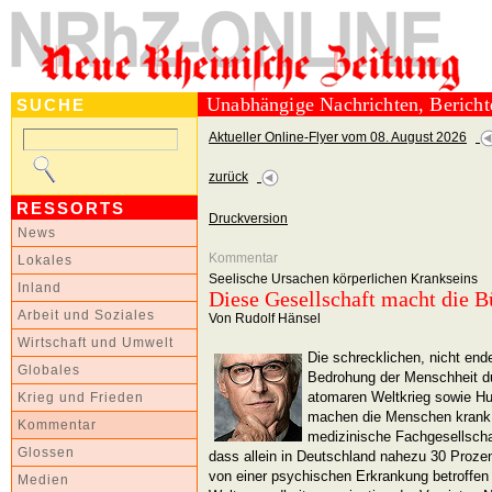
Unabhängige Nachrichten, Berich
SUCHE
Aktueller Online-Flyer vom 08. August 2026
zurück
RESSORTS
Druckversion
News
Kommentar
Lokales
Seelische Ursachen körperlichen Krankseins
Inland
Diese Gesellschaft macht die B
Arbeit und Soziales
Von Rudolf Hänsel
Wirtschaft und Umwelt
Die schrecklichen, nicht end
Globales
Bedrohung der Menschheit du
atomaren Weltkrieg sowie Hu
Krieg und Frieden
machen die Menschen krank.
Kommentar
medizinische Fachgesellschaf
Glossen
dass allein in Deutschland nahezu 30 Proz
von einer psychischen Erkrankung betroffen 
Medien