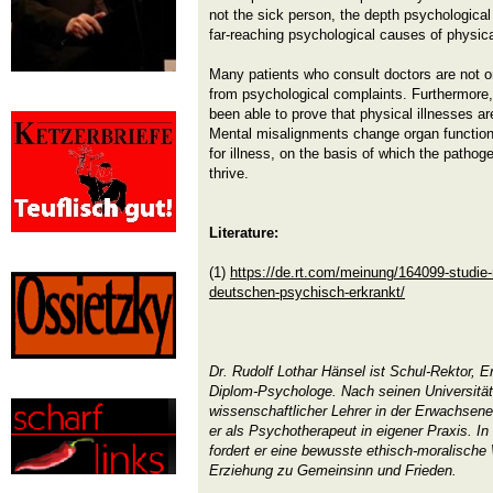
not the sick person, the depth psychologica
far-reaching psychological causes of physical
Many patients who consult doctors are not org
from psychological complaints. Furthermore
been able to prove that physical illnesses a
Mental misalignments change organ function
for illness, on the basis of which the pathog
thrive.
Literature:
(1)
https://de.rt.com/meinung/164099-studie-
deutschen-psychisch-erkrankt/
Dr. Rudolf Lothar Hänsel ist Schul-Rektor, 
Diplom-Psychologe. Nach seinen Universität
wissenschaftlicher Lehrer in der Erwachsene
er als Psychotherapeut in eigener Praxis. I
fordert er eine bewusste ethisch-moralische
Erziehung zu Gemeinsinn und Frieden.