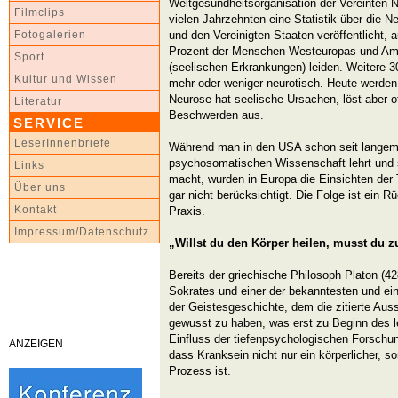
Weltgesundheitsorganisation der Vereinten N
Filmclips
vielen Jahrzehnten eine Statistik über die 
und den Vereinigten Staaten veröffentlicht, 
Fotogalerien
Prozent der Menschen Westeuropas und Am
Sport
(seelischen Erkrankungen) leiden. Weitere 3
Kultur und Wissen
mehr oder weniger neurotisch. Heute werden 
Neurose hat seelische Ursachen, löst aber of
Literatur
Beschwerden aus.
SERVICE
LeserInnenbriefe
Während man in den USA schon seit langem 
psychosomatischen Wissenschaft lehrt und 
Links
macht, wurden in Europa die Einsichten der 
Über uns
gar nicht berücksichtigt. Die Folge ist ein 
Kontakt
Praxis.
Impressum/Datenschutz
„Willst du den Körper heilen, musst du zu
Bereits der griechische Philosoph Platon (42
Sokrates und einer der bekanntesten und ein
der Geistesgeschichte, dem die zitierte Aus
gewusst zu haben, was erst zu Beginn des l
Einfluss der tiefenpsychologischen Forschung
ANZEIGEN
dass Kranksein nicht nur ein körperlicher, s
Prozess ist.