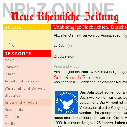
Unabhängige Nachrichten, Berich
SUCHE
Aktueller Online-Flyer vom 06. August 2026
zurück
RESSORTS
Druckversion
News
Krieg und Frieden
Lokales
Aus der Quartalsschrift DAS KROKODIL, Ausga
Inland
Schrei nach Frieden
Arbeit und Soziales
Von Anneliese Fikentscher und Andreas Neum
Wirtschaft und Umwelt
Das Jahr 2024 schreit vor al
Globales
Doch wie können wir dazu bei
verbannen? Die Antwort ist im
Krieg und Frieden
Verbrecher, die die Kriege o
Kommentar
werden. Um zu ergründen, was
Glossen
muss erst einmal klar sein, wer die Kapital-
1999. In diesem Jahr, vor 25 Jahren, haben 
Medien