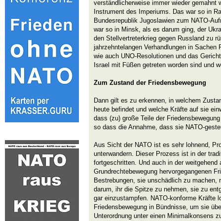
verständlicherweise immer wieder gemahnt wi
Instrument des Imperiums. Das war so in Ram
Bundesrepublik Jugoslawien zum NATO-Auf
war so in Minsk, als es darum ging, der Ukra
den Stellvertreterkrieg gegen Russland zu r
jahrzehntelangen Verhandlungen in Sachen P
wie auch UNO-Resolutionen und das Gericht
Israel mit Füßen getreten worden sind und w
Zum Zustand der Friedensbewegung
Dann gilt es zu erkennen, in welchem Zusta
heute befindet und welche Kräfte auf sie einw
dass (zu) große Teile der Friedensbewegung
so dass die Annahme, dass sie NATO-gesteuer
Aus Sicht der NATO ist es sehr lohnend, P
unterwandern. Dieser Prozess ist in der trad
fortgeschritten. Und auch in der weitgehend 
Grundrechtebewegung hervorgegangenen Fr
Bestrebungen, sie unschädlich zu machen, n
darum, ihr die Spitze zu nehmen, sie zu ent
gar einzustampfen. NATO-konforme Kräfte lo
Friedensbewegung in Bündnisse, um sie üb
Unterordnung unter einen Minimalkonsens zu 