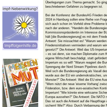
Überlegungen zum Thema gemacht. So ging 
beschriebenen Gefahren zu begegnen ist.
Bei der Konferenz der BundesAG Frieden de
2024 in Hamburg sollen eine Reihe von Frag
sich auch schon im Vorfeld ohne Probleme b
nach der anderen. "Handeln die Bundesregie
Kommissionspräsidentin im Interesse der Bü
hält [die Bundesregierung] es mit dem Frie
Antwort: Sie missachtet es! "Warum werden
Friedensinitiativen vermieden und warum wir
gesetzt?" Die Antwort: Weil das US-Imperiu
– es sei denn, sie machen Diplomatie zum K
eigene Wirtschaft beschädigt, statt geförder
Imperium es so will! "Warum reagiert die Bun
Sprengung der Nord Stream Pipelines durch
Weil sich die Bundesregierung als Vasall d
wurde aus der EU ein undemokratisches, uns
Monster?" Die Antwort: Weil die EU eine Au
"Wem nützt der neue 'eiserne Vorhang' zwi
Föderation, bzw. dem euro-asiatischen Kont
Imperium! "Wie könnte eine wirksame Sicherh
Europa aussehen?" Die Antwort: Die NATO 
Das ist auch die Antwort auf die Hauptfrage
sichern! Wie?" Also: Durch Verbannung der