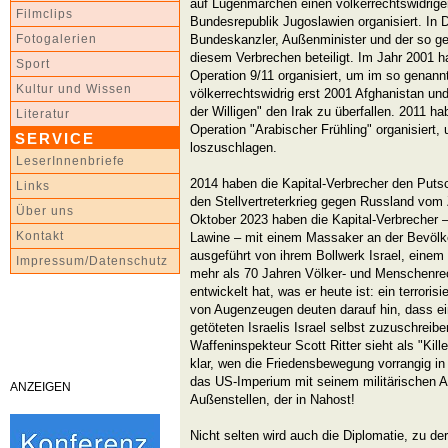
auf Lügenmärchen einen völkerrechtswidrige
Filmclips
Bundesrepublik Jugoslawien organisiert. In
Bundeskanzler, Außenminister und der so ge
Fotogalerien
diesem Verbrechen beteiligt. Im Jahr 2001 h
Sport
Operation 9/11 organisiert, um im so genann
Kultur und Wissen
völkerrechtswidrig erst 2001 Afghanistan und
der Willigen" den Irak zu überfallen. 2011 ha
Literatur
Operation "Arabischer Frühling" organisiert
SERVICE
loszuschlagen.
LeserInnenbriefe
2014 haben die Kapital-Verbrecher den Putsc
Links
den Stellvertreterkrieg gegen Russland vo
Über uns
Oktober 2023 haben die Kapital-Verbrecher –
Kontakt
Lawine – mit einem Massaker an der Bevöl
ausgeführt von ihrem Bollwerk Israel, einem 
Impressum/Datenschutz
mehr als 70 Jahren Völker- und Menschenr
entwickelt hat, was er heute ist: ein terrori
von Augenzeugen deuten darauf hin, dass ei
getöteten Israelis Israel selbst zuzuschreib
Waffeninspekteur Scott Ritter sieht als "Killer
klar, wen die Friedensbewegung vorrangig i
das US-Imperium mit seinem militärischen A
ANZEIGEN
Außenstellen, der in Nahost!
Nicht selten wird auch die Diplomatie, zu d