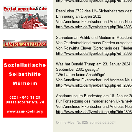
http://www.nrhz.de/flyer/beitrag.php?id=289
Resolution 2722 des UN-Sicherheitsrats gest
Erinnerung an Libyen 2011
Von Anneliese Fikentscher und Andreas Ne
http://www.nrhz.de/flyer/beitrag.php?id=289
Schreiben an Politik und Medien in Meckle
Von Ostdeutschland muss Frieden ausgehen
Von Roswitha Clüver (Sprecherin des Fried
http://www.nrhz.de/flyer/beitrag.php?id=289
Was hat Donald Trump am 23. Januar 2024 i
September 2001 gesagt?
"Wir hatten keine Anschläge"
Von Anneliese Fikentscher und Andreas Ne
http://www.nrhz.de/flyer/beitrag.php?id=289
Abstimmung im Bundestag am 18. Januar 2
Für Fortsetzung des mörderischen Ukraine-K
Von Anneliese Fikentscher und Andreas Ne
http://www.nrhz.de/flyer/beitrag.php?id=289
Online-Flyer Nr. 825 vom 02.02.2024