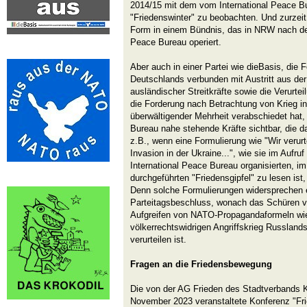
2014/15 mit dem vom International Peace Bu
"Friedenswinter" zu beobachten. Und zurzeit 
Form in einem Bündnis, das in NRW nach de
Peace Bureau operiert.
Aber auch in einer Partei wie dieBasis, die 
Deutschlands verbunden mit Austritt aus d
ausländischer Streitkräfte sowie die Verurtei
die Forderung nach Betrachtung von Krieg in
überwältigender Mehrheit verabschiedet hat,
Bureau nahe stehende Kräfte sichtbar, die 
z.B., wenn eine Formulierung wie "Wir verurte
Invasion in der Ukraine...", wie sie im Aufr
International Peace Bureau organisierten, i
durchgeführten "Friedensgipfel" zu lesen ist
Denn solche Formulierungen widersprechen 
Parteitagsbeschluss, wonach das Schüren vo
Aufgreifen von NATO-Propagandaformeln wi
völkerrechtswidrigen Angriffskrieg Russlands
verurteilen ist.
Fragen an die Friedensbewegung
Die von der AG Frieden des Stadtverbands K
November 2023 veranstaltete Konferenz "Fr