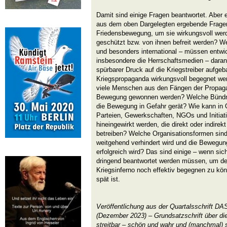
Damit sind einige Fragen beantwortet. Aber e
aus dem oben Dargelegten ergebende Fragen
Friedensbewegung, um sie wirkungsvoll wer
geschützt bzw. von ihnen befreit werden? W
und besonders international – müssen entwi
insbesondere die Herrschaftsmedien – dara
spürbarer Druck auf die Kriegstreiber aufgeb
Kriegspropaganda wirkungsvoll begegnet we
viele Menschen aus den Fängen der Propagan
Bewegung gewonnen werden? Welche Bündni
die Bewegung in Gefahr gerät? Wie kann in 
Parteien, Gewerkschaften, NGOs und Initiat
hineingewirkt werden, die direkt oder indirek
betreiben? Welche Organisationsformen sind er
weitgehend verhindert wird und die Bewegung n
erfolgreich wird? Das sind einige – wenn sich
dringend beantwortet werden müssen, um d
Kriegsinferno noch effektiv begegnen zu kön
spät ist.
Veröffentlichung aus der Quartalsschrift 
(Dezember 2023) – Grundsatzschrift über die
streitbar – schön und wahr und (manchmal) s