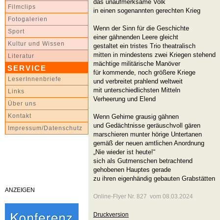
das unaufmerksame Volk
Filmclips
in einen sogenannten gerechten Krieg
Fotogalerien
Wenn der Sinn für die Geschichte
Sport
einer gähnenden Leere gleicht
Kultur und Wissen
gestaltet ein tristes Trio theatralisch
mitten in mindestens zwei Kriegen stehend
Literatur
mächtige militärische Manöver
SERVICE
für kommende, noch größere Kriege
LeserInnenbriefe
und verbreitet prahlend weltweit
mit unterschiedlichsten Mitteln
Links
Verheerung und Elend
Über uns
Kontakt
Wenn Gehirne grausig gähnen
und Gedächtnisse geräuschvoll gären
Impressum/Datenschutz
marschieren munter hörige Untertanen
gemäß der neuen amtlichen Anordnung
„Nie wieder ist heute!“
sich als Gutmenschen betrachtend
gehobenen Hauptes gerade
zu ihren eigenhändig gebauten Grabstätten
ANZEIGEN
Online-Flyer Nr. 827 vom 08.03.2024
Druckversion