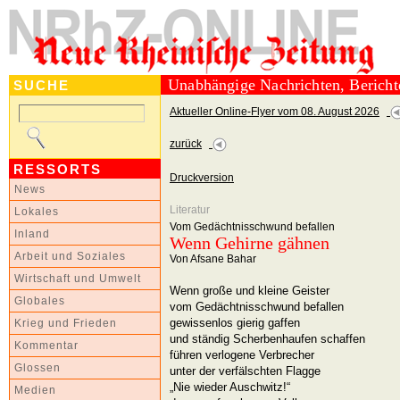
Unabhängige Nachrichten, Berich
SUCHE
Aktueller Online-Flyer vom 08. August 2026
zurück
RESSORTS
Druckversion
News
Literatur
Lokales
Vom Gedächtnisschwund befallen
Inland
Wenn Gehirne gähnen
Arbeit und Soziales
Von Afsane Bahar
Wirtschaft und Umwelt
Wenn große und kleine Geister
Globales
vom Gedächtnisschwund befallen
gewissenlos gierig gaffen
Krieg und Frieden
und ständig Scherbenhaufen schaffen
Kommentar
führen verlogene Verbrecher
Glossen
unter der verfälschten Flagge
„Nie wieder Auschwitz!“
Medien