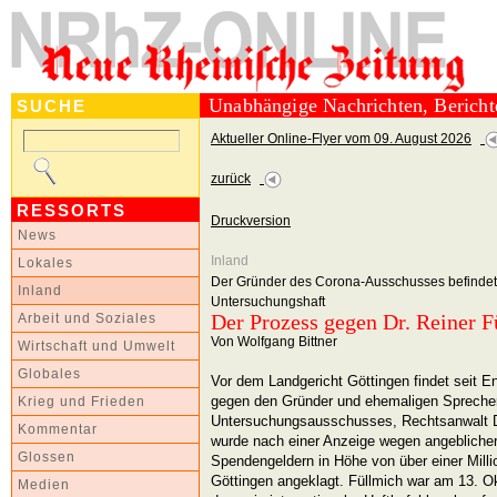
Unabhängige Nachrichten, Berich
SUCHE
Aktueller Online-Flyer vom 09. August 2026
zurück
RESSORTS
Druckversion
News
Inland
Lokales
Der Gründer des Corona-Ausschusses befindet s
Inland
Untersuchungshaft
Der Prozess gegen Dr. Reiner F
Arbeit und Soziales
Von Wolfgang Bittner
Wirtschaft und Umwelt
Globales
Vor dem Landgericht Göttingen findet seit E
gegen den Gründer und ehemaligen Spreche
Krieg und Frieden
Untersuchungsausschusses, Rechtsanwalt Dr.
Kommentar
wurde nach einer Anzeige wegen angebliche
Glossen
Spendengeldern in Höhe von über einer Mill
Göttingen angeklagt. Füllmich war am 13. O
Medien