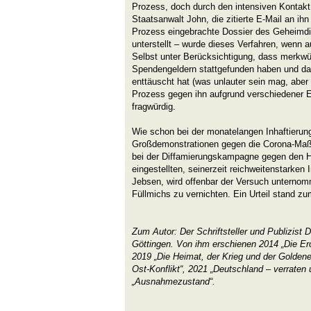
Prozess, doch durch den intensiven Kontakt
Staatsanwalt John, die zitierte E-Mail an ih
Prozess eingebrachte Dossier des Geheimdie
unterstellt – wurde dieses Verfahren, wenn auc
Selbst unter Berücksichtigung, dass merkwü
Spendengeldern stattgefunden haben und da
enttäuscht hat (was unlauter sein mag, aber ni
Prozess gegen ihn aufgrund verschiedener E
fragwürdig.
Wie schon bei der monatelangen Inhaftierung
Großdemonstrationen gegen die Corona-Maß
bei der Diffamierungskampagne gegen den H
eingestellten, seinerzeit reichweitenstarken
Jebsen, wird offenbar der Versuch unternom
Füllmichs zu vernichten. Ein Urteil stand 
Zum Autor: Der Schriftsteller und Publizist Dr
Göttingen. Von ihm erschienen 2014 „Die E
2019 „Die Heimat, der Krieg und der Golden
Ost-Konflikt“, 2021 „Deutschland – verraten
„Ausnahmezustand“.