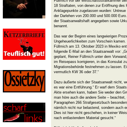
Füllmich vor der Wirtschaftsstrafkammer be
18 Straftaten, von denen zur Eröffnung des 
Anklagepunkte zugelassen wurden: Untreue 
der Darlehen von 200.000 und 500.000 Euro
der Staatsanwaltshaft angegeben sowie Ur
benannt.
Das war der Beginn eines langwierigen Proz
Ungeheuerlichkeiten zum Vorschein kamen. S
Füllmich am 13. Oktober 2023 in Mexiko entf
folgende E-Mail an den Staatsanwalt vor: „Gu
geplant, Reiner Füllmich unter dem Vorwand,
im Reisepass korrigieren, in das Konsulat z
Migrationsbehörde festnehmen zu lassen. Ein
vermutlich KW 36 oder 37.“
Dazu äußerte sich der Staatsanwalt nicht, wo
es war eine Entführung.“ Er warf dem Staatsa
Akte ersehen kann, haben Sie weder den Grun
man höre auch die andere Seite – beachtet
Paragraphen 266 Strafgesetzbuch besonder
nämlich nicht nur belastend, sondern auch en
Dies ist hier nicht geschehen, in keiner We
nach entlastendem Material gesucht.“