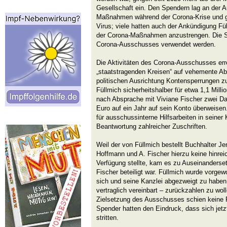
Gesellschaft ein. Den Spendern lag an der 
Maßnahmen während der Corona-Krise und g
Virus; viele hatten auch der Ankündigung Fü
der Corona-Maßnahmen anzustrengen. Die Spe
Corona-Ausschusses verwendet werden.
Die Aktivitäten des Corona-Ausschusses err
„staatstragenden Kreisen“ auf vehemente A
politischen Ausrichtung Kontensperrungen zu
Füllmich sicherheitshalber für etwa 1,1 Milli
nach Absprache mit Viviane Fischer zwei Da
Euro auf ein Jahr auf sein Konto überweisen
für ausschussinterne Hilfsarbeiten in seiner
Beantwortung zahlreicher Zuschriften.
Weil der von Füllmich bestellt Buchhalter J
Hoffmann und A. Fischer hierzu keine hinrei
Verfügung stellte, kam es zu Auseinanderse
Fischer beteiligt war. Füllmich wurde vorgewo
sich und seine Kanzlei abgezweigt zu haben 
vertraglich vereinbart – zurückzahlen zu wol
Zielsetzung des Ausschusses schien keine 
Spender hatten den Eindruck, dass sich jet
stritten.