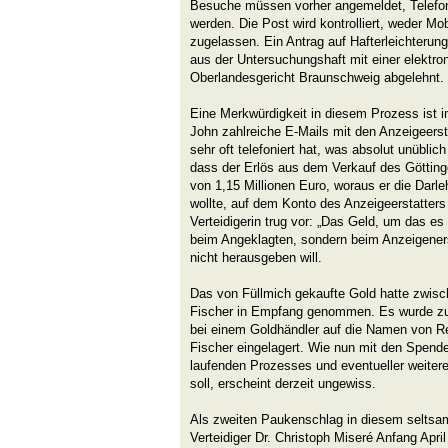
Besuche müssen vorher angemeldet, Telefo
werden. Die Post wird kontrolliert, weder Mo
zugelassen. Ein Antrag auf Hafterleichterung
aus der Untersuchungshaft mit einer elektr
Oberlandesgericht Braunschweig abgelehnt.
Eine Merkwürdigkeit in diesem Prozess ist i
John zahlreiche E-Mails mit den Anzeigeerst
sehr oft telefoniert hat, was absolut unüblic
dass der Erlös aus dem Verkauf des Götting
von 1,15 Millionen Euro, woraus er die Darle
wollte, auf dem Konto des Anzeigeerstatters 
Verteidigerin trug vor: „Das Geld, um das es 
beim Angeklagten, sondern beim Anzeigenerst
nicht herausgeben will.
Das von Füllmich gekaufte Gold hatte zwisch
Fischer in Empfang genommen. Es wurde zu
bei einem Goldhändler auf die Namen von Re
Fischer eingelagert. Wie nun mit den Spend
laufenden Prozesses und eventueller weiter
soll, erscheint derzeit ungewiss.
Als zweiten Paukenschlag in diesem seltsam
Verteidiger Dr. Christoph Miseré Anfang Apri