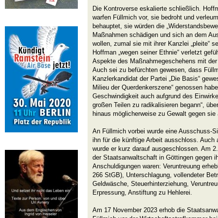
Die Kontroverse eskalierte schließlich. Hof
warfen Füllmich vor, sie bedroht und verleu
behauptet, sie würden die „Widerstandsbewe
Maßnahmen schädigen und sich an dem Auss
wollen, zumal sie mit ihrer Kanzlei „pleite“
Hoffman „wegen seiner Ethnie“ verletzt gefühlt
Aspekte des Maßnahmegeschehens mit der Z
Auch sei zu befürchten gewesen, dass Füllm
Kanzlerkandidat der Partei „Die Basis“ gew
Milieu der Querdenkerszene“ genossen habe, 
Geschwindigkeit auch aufgrund des Einwirke
großen Teilen zu radikalisieren begann“, übe
hinaus möglicherweise zu Gewalt gegen sie 
An Füllmich vorbei wurde eine Ausschuss-Si
ihn für die künftige Arbeit ausschloss. Auch 
wurde er kurz darauf ausgeschlossen. Am 2
der Staatsanwaltschaft in Göttingen gegen ih
Anschuldigungen waren: Veruntreuung erheb
266 StGB), Unterschlagung, vollendeter Betr
Geldwäsche, Steuerhinterziehung, Veruntreu
Erpressung, Anstiftung zu Hehlerei.
Am 17 November 2023 erhob die Staatsanwa