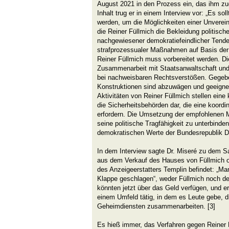
August 2021 in den Prozess ein, das ihm zu
Inhalt trug er in einem Interview vor: „Es so
werden, um die Möglichkeiten einer Unverein
die Reiner Füllmich die Bekleidung politisch
nachgewiesener demokratiefeindlicher Tende
strafprozessualer Maßnahmen auf Basis de
Reiner Füllmich muss vorbereitet werden. Die
Zusammenarbeit mit Staatsanwaltschaft und
bei nachweisbaren Rechtsverstößen. Gegebe
Konstruktionen sind abzuwägen und geeignet
Aktivitäten von Reiner Füllmich stellen ein
die Sicherheitsbehörden dar, die eine koordin
erfordern. Die Umsetzung der empfohlenen 
seine politische Tragfähigkeit zu unterbinden
demokratischen Werte der Bundesrepublik D
In dem Interview sagte Dr. Miseré zu dem Sa
aus dem Verkauf des Hauses von Füllmich of
des Anzeigeerstatters Templin befindet: „Man
Klappe geschlagen“, weder Füllmich noch 
könnten jetzt über das Geld verfügen, und er
einem Umfeld tätig, in dem es Leute gebe, 
Geheimdiensten zusammenarbeiten. [3]
Es hieß immer, das Verfahren gegen Reiner F