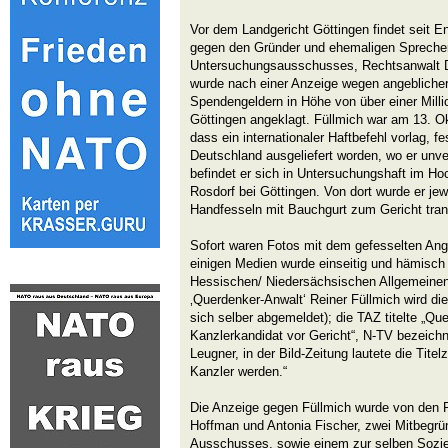
Vor dem Landgericht Göttingen findet seit E
gegen den Gründer und ehemaligen Spreche
Untersuchungsausschusses, Rechtsanwalt Dr.
wurde nach einer Anzeige wegen angebliche
Spendengeldern in Höhe von über einer Mill
Göttingen angeklagt. Füllmich war am 13. O
dass ein internationaler Haftbefehl vorlag,
Deutschland ausgeliefert worden, wo er unver
befindet er sich in Untersuchungshaft im Ho
Rosdorf bei Göttingen. Von dort wurde er je
Handfesseln mit Bauchgurt zum Gericht trans
Sofort waren Fotos mit dem gefesselten Ang
einigen Medien wurde einseitig und hämisch ü
Hessischen/ Niedersächsischen Allgemeinen h
‚Querdenker-Anwalt‘ Reiner Füllmich wird di
sich selber abgemeldet); die TAZ titelte „Qu
Kanzlerkandidat vor Gericht“, N-TV bezeichn
Leugner, in der Bild-Zeitung lautete die Titel
Kanzler werden.“
Die Anzeige gegen Füllmich wurde von den 
Hoffman und Antonia Fischer, zwei Mitbegr
Ausschusses, sowie einem zur selben Sozi