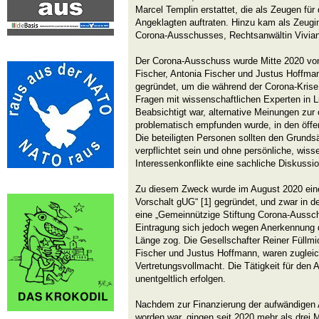
Marcel Templin erstattet, die als Zeugen für
Angeklagten auftraten. Hinzu kam als Zeugin
Corona-Ausschusses, Rechtsanwältin Vivian
Der Corona-Ausschuss wurde Mitte 2020 von
Fischer, Antonia Fischer und Justus Hoffma
gegründet, um die während der Corona-Krise
Fragen mit wissenschaftlichen Experten in L
Beabsichtigt war, alternative Meinungen zur of
problematisch empfunden wurde, in den öffen
Die beteiligten Personen sollten den Grunds
verpflichtet sein und ohne persönliche, wiss
Interessenkonflikte eine sachliche Diskussio
Zu diesem Zweck wurde im August 2020 ein
Vorschalt gUG“ [1] gegründet, und zwar in de
eine „Gemeinnützige Stiftung Corona-Aussch
Eintragung sich jedoch wegen Anerkennung d
Länge zog. Die Gesellschafter Reiner Füllmi
Fischer und Justus Hoffmann, waren zugleic
Vertretungsvollmacht. Die Tätigkeit für den 
unentgeltlich erfolgen.
Nachdem zur Finanzierung der aufwändigen 
worden war, gingen seit 2020 mehr als drei 