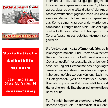
Füllmich hält die Anschuldigungen gegen sic
Er sei entsetzt gewesen, dass seit 1,3 Jahre
wurde, dass es eine „Standleitung“ der Anzei
Staatsanwaltschaft gegeben habe und das al
einziges Mal rechtliches Gehör zu gewähren
das Konto seiner Frau gepfändet wurde, so 
dastünden. Er fügte noch hinzu, die Anzeige
Justus Hoffmann hätten sich fast gar nicht
Corona-Ausschusses beteiligt, vielmehr sei ih
gewesen.
Die Verteidigerin Katja Wörmer erklärte, es 
Inlandsgeheimdienst und Staatsanwaltschaf
Bei dem Zeugen Justus Hoffmann habe sie e
„Belastungseifer“ festgestellt, als er bei de
dass der Tag der Festnahme des Angeklagten
gewesen sei und dass man alles dafür getan
habe durchgeführt werden können. Nach ihre
in Haft gehalten, „weil er Kritiker der Coron
Überführung von der Vollzugsanstalt Rosdorf
Handschellen mit Bauchgurt sei unverhältnis
Demütigung.
Für Füllmich herrschen erschwerte Haftbedi
Hofgang täglich, die Besuchszeit ist auf dr