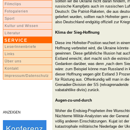
sollten wir die Ukraine nicht daran hindern, 
Filmclips
russische Kampfjets auch im russischen Lu
Deutsch: Die Patriot-Raketen, die aus deut
Fotogalerien
geliefert wurden, sollten nach Hofreiter gern
Sport
also Deutschland endgütig offiziell zur Krieg
Kultur und Wissen
Klima der Sieg-Hoffnung
Literatur
SERVICE
Diese irre Hofreiter-Position wuchert in ein
LeserInnenbriefe
Hoffnung verbreitet wird, die Ukraine könnt
gewinnen. Diese gefährliche Illusion hat au
Links
Estland erreicht; dort macht sich die estnis
Über uns
Gedanken darüber, was denn „nach dem Sieg 
Kontakt
wäre: zum Beispiel könne man Russland in k
dieser Hoffnung wegen gibt Estland 3 Prozen
Impressum/Datenschutz
für Rüstung aus. Offenkundig will man in die
Grenadier-Division der SS (relvagrenaderide 
vabatahtlike diviis) zurück.
Augen-zu-und-durch
Woher die Endsieg-Propheten ihre Wunschtr
ANZEIGEN
Nüchterne Militär-Analysten wie der Genera
völlig anderen Einschätzungen. Kujat ist de
katastrophale militärische Niederlage der Uk