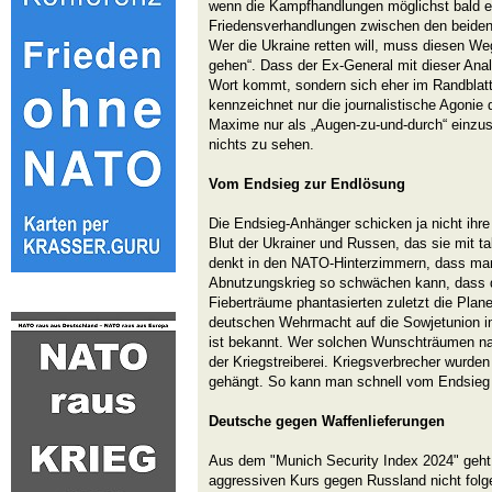
wenn die Kampfhandlungen möglichst bald ei
Friedensverhandlungen zwischen den beiden
Wer die Ukraine retten will, muss diesen We
gehen“. Dass der Ex-General mit dieser Ana
Wort kommt, sondern sich eher im Randblatt
kennzeichnet nur die journalistische Agoni
Maxime nur als „Augen-zu-und-durch“ einzusc
nichts zu sehen.
Vom Endsieg zur Endlösung
Die Endsieg-Anhänger schicken ja nicht ihre 
Blut der Ukrainer und Russen, das sie mit t
denkt in den NATO-Hinterzimmern, dass ma
Abnutzungskrieg so schwächen kann, dass d
Fieberträume phantasierten zuletzt die Plane
deutschen Wehrmacht auf die Sowjetunion i
ist bekannt. Wer solchen Wunschträumen n
der Kriegstreiberei. Kriegsverbrecher wurd
gehängt. So kann man schnell vom Endsie
Deutsche gegen Waffenlieferungen
Aus dem "Munich Security Index 2024" geht
aggressiven Kurs gegen Russland nicht fol