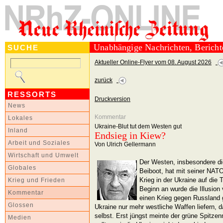
Unabhängige Nachrichten, Berich
SUCHE
Aktueller Online-Flyer vom 08. August 2026
zurück
RESSORTS
Druckversion
News
Kommentar
Lokales
Ukraine-Blut tut dem Westen gut
Inland
Endsieg in Kiew?
Arbeit und Soziales
Von Ulrich Gellermann
Wirtschaft und Umwelt
Der Westen, insbesondere di
Globales
Beiboot, hat mit seiner NAT
Krieg in der Ukraine auf die
Krieg und Frieden
Beginn an wurde die Illusion 
Kommentar
einen Krieg gegen Russland
Glossen
Ukraine nur mehr westliche Waffen liefern, 
selbst. Erst jüngst meinte der grüne Spitze
Medien