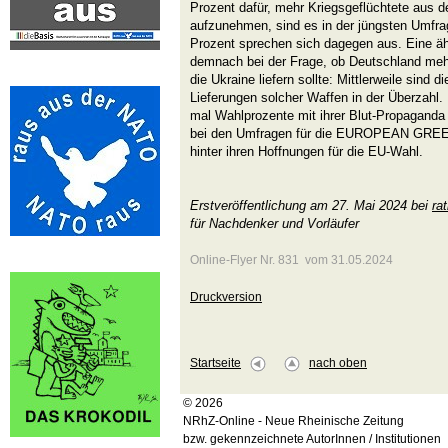
Prozent dafür, mehr Kriegsgeflüchtete aus de
aufzunehmen, sind es in der jüngsten Umfra
Prozent sprechen sich dagegen aus. Eine äh
demnach bei der Frage, ob Deutschland meh
die Ukraine liefern sollte: Mittlerweile sind 
Lieferungen solcher Waffen in der Überzahl. 
mal Wahlprozente mit ihrer Blut-Propaganda
bei den Umfragen für die EUROPEAN GREE
hinter ihren Hoffnungen für die EU-Wahl.
Erstveröffentlichung am 27. Mai 2024 bei
ra
für Nachdenker und Vorläufer
Online-Flyer Nr. 831 vom 31.05.2024
Druckversion
Startseite
nach oben
© 2026
NRhZ-Online - Neue Rheinische Zeitung
bzw. gekennzeichnete AutorInnen / Institutionen