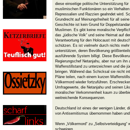
diese einseitige politische Unterstützung fü
muslimischen Funktionären so ein Verhalten 
Repressalien und Razzien geahndet wird. Sch
Grundrecht auf Meinungsfreiheit für all sein
Geschichte ist kein Grund für Doppelstanda
Muslimen. Es gibt keine moralische Verpflic
das „jüdische Volk“ und seine Heimat auf d
Verantwortung für den Holocaust mit deutsc
schützen. Es ist vielmehr durch nichts mehr
unterstützen, deren Bevölkerung größtentei
ausführende System billigt. Diese Bevölker
Regierungschef Netanjahu, aber nur um ihn a
Waffenstillstand zu unterzeichnen und die 
bringen. Während das Schicksal sie nicht in
Pläne teilen, nach einem kurzen Waffenstill
Völkermord wieder fortzuführen. Erschrecke
Umfragewerte, die Netanjahu und seinen Lik
moralischer Verkommenheit kaum zu überbiet
weitreichende Konsequenzen.
Deutschland ist eines der wenigen Länder, di
von Antisemitismus übernommen haben und 
Wenn „Völkermord“ zu „Selbstverteidigung“ wi
schweigen.