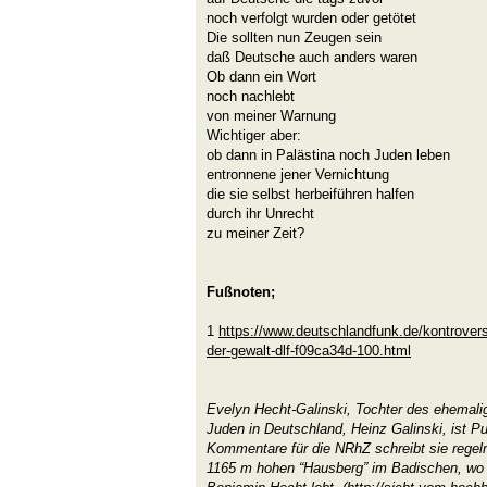
noch verfolgt wurden oder getötet
Die sollten nun Zeugen sein
daß Deutsche auch anders waren
Ob dann ein Wort
noch nachlebt
von meiner Warnung
Wichtiger aber:
ob dann in Palästina noch Juden leben
entronnene jener Vernichtung
die sie selbst herbeiführen halfen
durch ihr Unrecht
zu meiner Zeit?
Fußnoten;
1
https://www.deutschlandfunk.de/kontrovers
der-gewalt-dlf-f09ca34d-100.html
Evelyn Hecht-Galinski, Tochter des ehemalig
Juden in Deutschland, Heinz Galinski, ist Pub
Kommentare für die NRhZ schreibt sie rege
1165 m hohen “Hausberg” im Badischen, wo