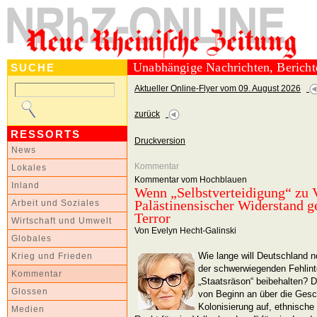
Unabhängige Nachrichten, Berich
SUCHE
Aktueller Online-Flyer vom 09. August 2026
zurück
RESSORTS
Druckversion
News
Kommentar
Lokales
Kommentar vom Hochblauen
Inland
Wenn „Selbstverteidigung“ zu 
Palästinensischer Widerstand g
Arbeit und Soziales
Terror
Wirtschaft und Umwelt
Von Evelyn Hecht-Galinski
Globales
Wie lange will Deutschland n
Krieg und Frieden
der schwerwiegenden Fehlint
Kommentar
„Staatsräson“ beibehalten? D
Glossen
von Beginn an über die Gesch
Kolonisierung auf, ethnische
Medien