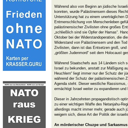
Während also von Beginn an jüdische Israeli
konnten, wurde Palästinensern dieses Recht 
Unterstützung hat zu einem unerträglichen D
Entmenschlichung von Menschenleben gefüh
palästinensischer Zivilisten ohne großes E
„schließlich sind sie Opfer der Hamas“. Han
Oktober bei der Widerstandoperation, die die
Widerstand von Palästinensern und den Tod 
Zivilisten, dann ist das Entsetzen groß, und
„größten Judenmord“ seit dem Holocaust ge
Während Staatschefs aus 14 Ländern sich sof
Israel zu bekunden, anstatt zur Mäßigung au
Heuchlern“ liegt immer nur der Schutz der j
während der Schutz der palästinensischen Zi
Agenda steht. Dieser westliche Rassismus, 
ermächtigt Israel weiter zu expandieren und 
Dieser in Jahrzehnten propagandistisch opti
zu einer wichtigen Waffe des Netanjahu-Reg
allerdings macht immer mehr, gerade auch j
weigern sich, diese Art der Politik der israe
An mörderischer Chuzpe und Sarkasmus n