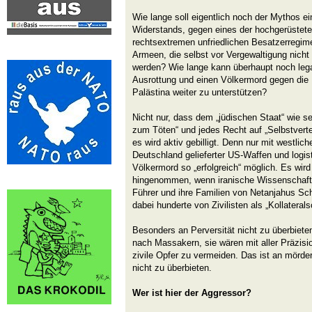
Wie lange soll eigentlich noch der Mythos ei
Widerstands, gegen eines der hochgerüstete
rechtsextremen unfriedlichen Besatzerregime
Armeen, die selbst vor Vergewaltigung nicht
werden? Wie lange kann überhaupt noch legal
Ausrottung und einen Völkermord gegen die
Palästina weiter zu unterstützen?
Nicht nur, dass dem „jüdischen Staat“ wie se
zum Töten“ und jedes Recht auf „Selbstvertei
es wird aktiv gebilligt. Denn nur mit westlich
Deutschland gelieferter US-Waffen und logist
Völkermord so „erfolgreich“ möglich. Es wird
hingenommen, wenn iranische Wissenschaftl
Führer und ihre Familien von Netanjahus S
dabei hunderte von Zivilisten als „Kollater
Besonders an Perversität nicht zu überbieten
nach Massakern, sie wären mit aller Präzis
zivile Opfer zu vermeiden. Das ist an mör
nicht zu überbieten.
Wer ist hier der Aggressor?