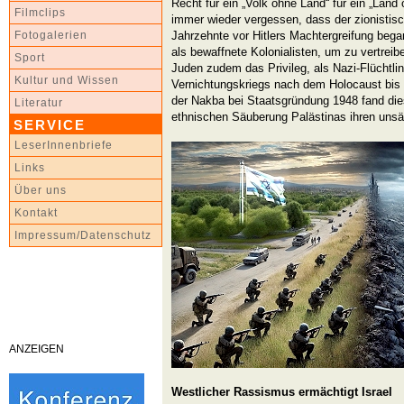
Recht für ein „Volk ohne Land“ für ein „Land
Filmclips
immer wieder vergessen, dass der zionistis
Jahrzehnte vor Hitlers Machtergreifung bega
Fotogalerien
als bewaffnete Kolonialisten, um zu vertreib
Sport
Juden zudem das Privileg, als Nazi-Flüchtli
Kultur und Wissen
Vernichtungskriegs nach dem Holocaust bis h
der Nakba bei Staatsgründung 1948 fand dies
Literatur
ethnischen Säuberung Palästinas ihren uns
SERVICE
LeserInnenbriefe
Links
Über uns
Kontakt
Impressum/Datenschutz
ANZEIGEN
Westlicher Rassismus ermächtigt Israel