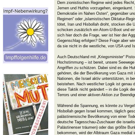
Dem zionistischen Regime wird jedes Recht, 
Jemen und Huthis vorzugehen, eingeräumt. Sch
Demokratie im Nahen Osten“, gegenüber und
Regimen“ oder „islamistischen Diktatur-Regi
tötet, Iran und Hisbollah droht, stocken die 
schicken zusätzlich ein Atom-U-Boot und ein
sich hier doch die Frage, wer ist hier der A
Gegenschlag erfolgen? Diese Frage aber wi
da sie nicht in die westliche, von USA und I
Auch Deutschland mit „Kriegsminister“ Pistori
Hochstimmung – ist bereit, unsere Seewege 
Angriffen zu schützen. Dabei sind es die Hu
gehören, die der Bevölkerung von Gaza mit i
Nationen, die Israel aktiv unterstützen, in 
beistehen. Nach westlicher Logik ist genau
diese Taktik nicht geändert – in die Logik d
Terrors und einer aktiven Aktion zur Beend
Während die Spannung, es könnte zu Vergel
Hisbollah gegen Israel kommen, täglich geschü
palästinensische Bevölkerung von einer Tod
deutsche Tagesschau-Zuschauer die israeli
Palästinenser träumen) oder das größte Bunk
bekommen, wird der Albtraum Gaza medial im