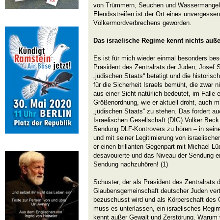
von Trümmern, Seuchen und Wassermangel 
Elendsstreifen ist der Ort eines unvergesse
Völkermordverbrechens geworden.
Das israelische Regime kennt nichts auß
Es ist für mich wieder einmal besonders be
Präsident des Zentralrats der Juden, Josef 
„jüdischen Staats“ betätigt und die histori
für die Sicherheit Israels bemüht, die zwar n
aus einer Sicht natürlich bedeutet, im Falle e
Größenordnung, wie er aktuell droht, auch mi
„jüdischen Staats“ zu stehen. Das fordert a
Israelischen Gesellschaft (DIG) Volker Beck
Sendung DLF-Kontrovers zu hören – in seine
und mit seiner Legitimierung von israelische
er einen brillanten Gegenpart mit Michael L
desavouierte und das Niveau der Sendung er
Sendung nachzuhören! (1)
Schuster, der als Präsident des Zentralrats 
Glaubensgemeinschaft deutscher Juden vertrit
bezuschusst wird und als Körperschaft des Ö
muss es unterlassen, ein israelisches Regim
kennt außer Gewalt und Zerstörung. Warum w