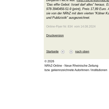
Benjamin Hecht lebt. (
http://sicht-vom-hoch
“Das elfte Gebot: Israel darf alles” heraus.
978-3940456-51-9 (print), Preis 17,89 Euro
sie von der NRhZ mit dem vierten “Kölner Kar
und Publizistik” ausgezeichnet.
Online-Flyer Nr. 834 vom 14.08.2024
Druckversion
Startseite
nach oben
© 2026
NRhZ-Online - Neue Rheinische Zeitung
bzw. gekennzeichnete AutorInnen / Institutionen