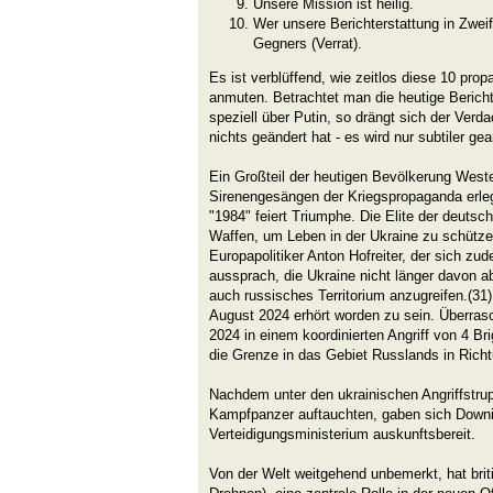
Unsere Mission ist heilig.
Wer unsere Berichterstattung in Zweife
Gegners (Verrat).
Es ist verblüffend, wie zeitlos diese 10 pr
anmuten. Betrachtet man die heutige Berich
speziell über Putin, so drängt sich der Verda
nichts geändert hat - es wird nur subtiler gea
Ein Großteil der heutigen Bevölkerung West
Sirenengesängen der Kriegspropaganda erleg
"1984" feiert Triumphe. Die Elite der deuts
Waffen, um Leben in der Ukraine zu schütze
Europapolitiker Anton Hofreiter, der sich z
aussprach, die Ukraine nicht länger davon a
auch russisches Territorium anzugreifen.(3
August 2024 erhört worden zu sein. Überra
2024 in einem koordinierten Angriff von 4 B
die Grenze in das Gebiet Russlands in Richt
Nachdem unter den ukrainischen Angriffstrup
Kampfpanzer auftauchten, gaben sich Downin
Verteidigungsministerium auskunftsbereit.
Von der Welt weitgehend unbemerkt, hat brit