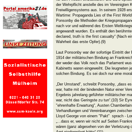
der Wehrpflicht anstelle des im Vereinigten 
Freiwilligensystems aus. In seinem 1928 er
Wartime: Propaganda Lies of the First Worl
Ponsonby die Methoden der Kriegspropagand
nach vor und während des Ersten Weltkriegs 
angewandt wurden. Es enthält den berühmte
declared, truth is the first casualty“ (Nach ei
Wahrheit das erste Opfer).(9)
Laut Ponsonby war der sofortige Eintritt der 
1914 der militärischen Bindung an Frankreic
der weder das Volk noch das Parlament wuss
Kabinetts waren eingeweiht. Die leugneten 
solchen Bindung. Es sei doch nur eine moral
„Der Umstand“, schreibt Ponsonby, „dass es 
war, hatte mit der bindenden Natur einer Ve
Ergebnis jahrelang geführter militärischer 
war, nicht das Geringste zu tun“.(10) Sir Ey
"ehrenhafte Erwartung", Austen Chamberlain 
Verhandlungen und Vereinbarungen zwischen
Lloyd George von einem "Pakt" sprach - Lo
„…dass er, wenn wir nicht auf Seiten Frankre
wären (ganz abgesehen von der Verletzung de
Amt niedergelegt hätte“.(11)