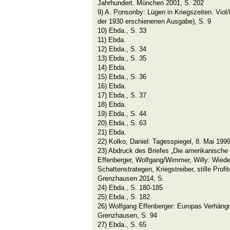
Jahrhundert. München 2001, S. 202
9) A. Ponsonby: Lügen in Kriegszeiten. Viol/
der 1930 erschienenen Ausgabe), S. 9
10) Ebda., S. 33
11) Ebda.
12) Ebda., S. 34
13) Ebda., S. 35
14) Ebda.
15) Ebda., S. 36
16) Ebda.
17) Ebda., S. 37
18) Ebda.
19) Ebda., S. 44
20) Ebda., S. 63
21) Ebda.
22) Kolko, Daniel: Tagesspiegel, 8. Mai 199
23) Abdruck des Briefes „Die amerikanische
Effenberger, Wolfgang/Wimmer, Willy: Wiede
Schattenstrategen, Kriegstreiber, stille Prof
Grenzhausen 2014, S.
24) Ebda., S. 180-185
25) Ebda., S. 182
26) Wolfgang Effenberger: Europas Verhängn
Grenzhausen, S. 94
27) Ebda., S. 65