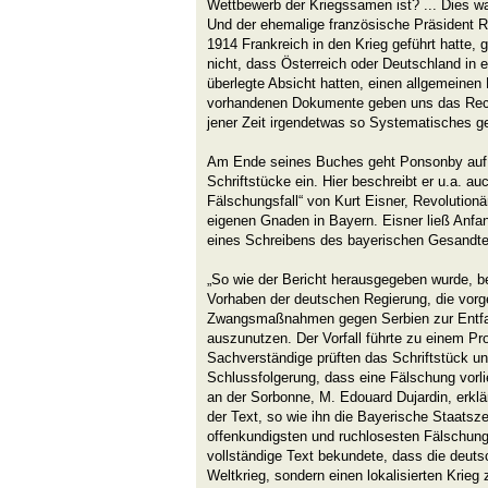
Wettbewerb der Kriegssamen ist? ... Dies war
Und der ehemalige französische Präsident 
1914 Frankreich in den Krieg geführt hatte, 
nicht, dass Österreich oder Deutschland in e
überlegte Absicht hatten, einen allgemeinen 
vorhandenen Dokumente geben uns das Rec
jener Zeit irgendetwas so Systematisches ge
Am Ende seines Buches geht Ponsonby auf 
Schriftstücke ein. Hier beschreibt er u.a. a
Fälschungsfall“ von Kurt Eisner, Revolutionä
eigenen Gnaden in Bayern. Eisner ließ Anfa
eines Schreibens des bayerischen Gesandten 
„So wie der Bericht herausgegeben wurde, b
Vorhaben der deutschen Regierung, die vorg
Zwangsmaßnahmen gegen Serbien zur Entfa
auszunutzen. Der Vorfall führte zu einem Pr
Sachverständige prüften das Schriftstück un
Schlussfolgerung, dass eine Fälschung vorli
an der Sorbonne, M. Edouard Dujardin, erklä
der Text, so wie ihn die Bayerische Staatszei
offenkundigsten und ruchlosesten Fälschung
vollständige Text bekundete, dass die deuts
Weltkrieg, sondern einen lokalisierten Krieg