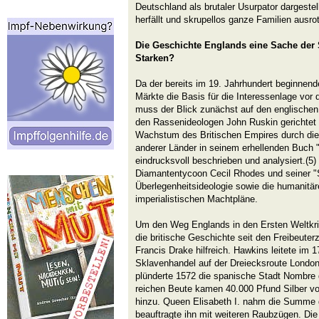
Deutschland als brutaler Usurpator dargeste
herfällt und skrupellos ganze Familien ausrot
Die Geschichte Englands eine Sache der
Starken?
Da der bereits im 19. Jahrhundert beginne
Märkte die Basis für die Interessenlage vor 
muss der Blick zunächst auf den englischen
den Rassenideologen John Ruskin gerichtet 
Wachstum des Britischen Empires durch die
anderer Länder in seinem erhellenden Buch
eindrucksvoll beschrieben und analysiert.(5)
Diamantentycoon Cecil Rhodes und seiner "
Überlegenheitsideologie sowie die humanitäre
imperialistischen Machtpläne.
Um den Weg Englands in den Ersten Weltkrieg
die britische Geschichte seit den Freibeut
Francis Drake hilfreich. Hawkins leitete im 1
Sklavenhandel auf der Dreiecksroute London
plünderte 1572 die spanische Stadt Nombre d
reichen Beute kamen 40.000 Pfund Silber vo
hinzu. Queen Elisabeth I. nahm die Summe 
beauftragte ihn mit weiteren Raubzügen. Die