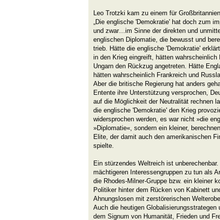
Leo Trotzki kam zu einem für Großbritannie
„Die englische 'Demokratie' hat doch zum imp
und zwar…im Sinne der direkten und unmitte
englischen Diplomatie, die bewusst und ber
trieb. Hätte die englische 'Demokratie' erklä
in den Krieg eingreift, hätten wahrscheinlic
Ungarn den Rückzug angetreten. Hätte Englan
hätten wahrscheinlich Frankreich und Russl
Aber die britische Regierung hat anders geha
Entente ihre Unterstützung versprochen, De
auf die Möglichkeit der Neutralität rechnen l
die englische 'Demokratie' den Krieg provoz
widersprochen werden, es war nicht »die en
»Diplomatie«, sondern ein kleiner, berechnen
Elite, der damit auch den amerikanischen F
spielte.
Ein stürzendes Weltreich ist unberechenbar.
mächtigeren Interessengruppen zu tun als An
die Rhodes-Milner-Gruppe bzw. ein kleiner kon
Politiker hinter dem Rücken von Kabinett und
Ahnungslosen mit zerstörerischen Welterobe
Auch die heutigen Globalisierungsstrategen 
dem Signum von Humanität, Frieden und Frei