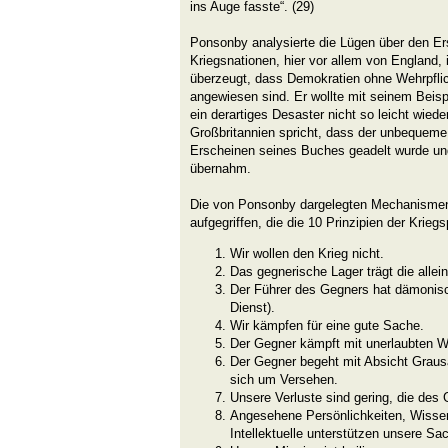
ins Auge fasste“. (29)
Ponsonby analysierte die Lügen über den Ers
Kriegsnationen, hier vor allem von England, 
überzeugt, dass Demokratien ohne Wehrpflic
angewiesen sind. Er wollte mit seinem Beisp
ein derartiges Desaster nicht so leicht wied
Großbritannien spricht, dass der unbequem
Erscheinen seines Buches geadelt wurde un
übernahm.
Die von Ponsonby dargelegten Mechanismen
aufgegriffen, die die 10 Prinzipien der Krieg
Wir wollen den Krieg nicht.
Das gegnerische Lager trägt die allei
Der Führer des Gegners hat dämonis
Dienst).
Wir kämpfen für eine gute Sache.
Der Gegner kämpft mit unerlaubten W
Der Gegner begeht mit Absicht Graus
sich um Versehen.
Unsere Verluste sind gering, die des
Angesehene Persönlichkeiten, Wissen
Intellektuelle unterstützen unsere Sa