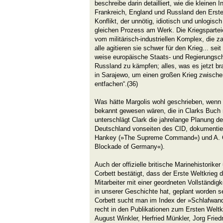
beschreibe darin detailliert, wie die kleinen In
Frankreich, England und Russland den Erste
Konflikt, der unnötig, idiotisch und unlogisc
gleichen Prozess am Werk. Die Kriegsparteie
vom militärisch-industriellen Komplex, die
alle agitieren sie schwer für den Krieg... se
weise europäische Staats- und Regierungsch
Russland zu kämpfen; alles, was es jetzt bra
in Sarajewo, um einen großen Krieg zwisch
entfachen“.(36)
Was hätte Margolis wohl geschrieben, wen
bekannt gewesen wären, die in Clarks Buch 
unterschlägt Clark die jahrelange Planung 
Deutschland vonseiten des CID, dokumentier
Hankey (»The Supreme Command«) und A. C. 
Blockade of Germany«).
Auch der offizielle britische Marinehistoriker
Corbett bestätigt, dass der Erste Weltkrieg
Mitarbeiter mit einer geordneten Vollständigke
in unserer Geschichte hat, geplant worden s
Corbett sucht man im Index der »Schlafwandl
recht in den Publikationen zum Ersten Weltk
August Winkler, Herfried Münkler, Jorg Fried