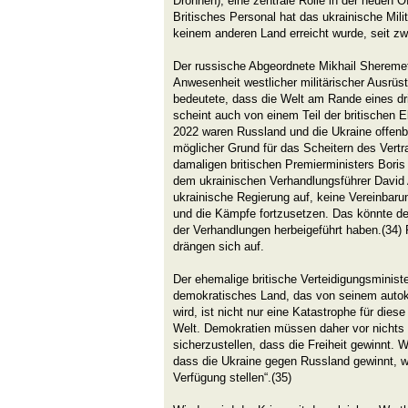
Drohnen), eine zentrale Rolle in der neuen O
Britisches Personal hat das ukrainische Mil
keinem anderen Land erreicht wurde, seit zw
Der russische Abgeordnete Mikhail Sheremet
Anwesenheit westlicher militärischer Ausrüst
bedeutete, dass die Welt am Rande eines dri
scheint auch von einem Teil der britischen El
2022 waren Russland und die Ukraine offenb
möglicher Grund für das Scheitern des Vertr
damaligen britischen Premierministers Bori
dem ukrainischen Verhandlungsführer David 
ukrainische Regierung auf, keine Vereinbaru
und die Kämpfe fortzusetzen. Das könnte 
der Verhandlungen herbeigeführt haben.(34)
drängen sich auf.
Der ehemalige britische Verteidigungsminist
demokratisches Land, das von seinem autok
wird, ist nicht nur eine Katastrophe für dies
Welt. Demokratien müssen daher vor nichts
sicherzustellen, dass die Freiheit gewinnt. W
dass die Ukraine gegen Russland gewinnt, w
Verfügung stellen“.(35)