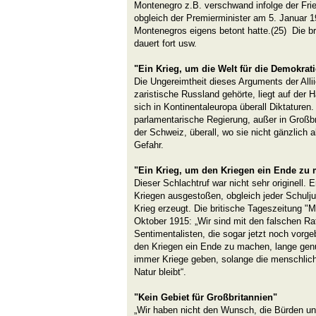
Montenegro z.B. verschwand infolge der Frie
obgleich der Premierminister am 5. Januar 1
Montenegros eigens betont hatte.(25) Die b
dauert fort usw.
"Ein Krieg, um die Welt für die Demokrat
Die Ungereimtheit dieses Arguments der Alli
zaristische Russland gehörte, liegt auf der 
sich in Kontinentaleuropa überall Diktaturen.
parlamentarische Regierung, außer in Großbr
der Schweiz, überall, wo sie nicht gänzlich 
Gefahr.
"Ein Krieg, um den Kriegen ein Ende zu
Dieser Schlachtruf war nicht sehr originell. 
Kriegen ausgestoßen, obgleich jeder Schulj
Krieg erzeugt. Die britische Tageszeitung "
Oktober 1915: „Wir sind mit den falschen Ra
Sentimentalisten, die sogar jetzt noch vorge
den Kriegen ein Ende zu machen, lange gen
immer Kriege geben, solange die menschlic
Natur bleibt“.
"Kein Gebiet für Großbritannien"
„Wir haben nicht den Wunsch, die Bürden u