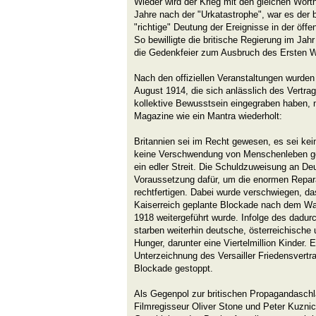
Wieder wird der Krieg mit den gleichen Wort
Jahre nach der "Urkatastrophe", war es der b
"richtige" Deutung der Ereignisse in der öff
So bewilligte die britische Regierung im Jahr
die Gedenkfeier zum Ausbruch des Ersten W
Nach den offiziellen Veranstaltungen wurde
August 1914, die sich anlässlich des Vertrag
kollektive Bewusstsein eingegraben haben,
Magazine wie ein Mantra wiederholt:
Britannien sei im Recht gewesen, es sei kei
keine Verschwendung von Menschenleben ge
ein edler Streit. Die Schuldzuweisung an D
Voraussetzung dafür, um die enormen Repar
rechtfertigen. Dabei wurde verschwiegen, d
Kaiserreich geplante Blockade nach dem Wa
1918 weitergeführt wurde. Infolge des dadur
starben weiterhin deutsche, österreichische 
Hunger, darunter eine Viertelmillion Kinder.
Unterzeichnung des Versailler Friedensvertr
Blockade gestoppt.
Als Gegenpol zur britischen Propagandaschl
Filmregisseur Oliver Stone und Peter Kuznic