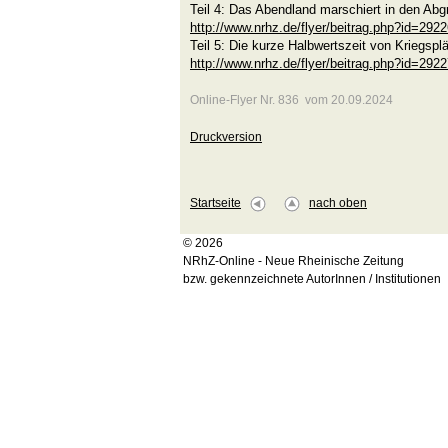
Teil 4: Das Abendland marschiert in den Abg
http://www.nrhz.de/flyer/beitrag.php?id=292
Teil 5: Die kurze Halbwertszeit von Kriegspl
http://www.nrhz.de/flyer/beitrag.php?id=292
Online-Flyer Nr. 836 vom 20.09.2024
Druckversion
Startseite
nach oben
© 2026
NRhZ-Online - Neue Rheinische Zeitung
bzw. gekennzeichnete AutorInnen / Institutionen