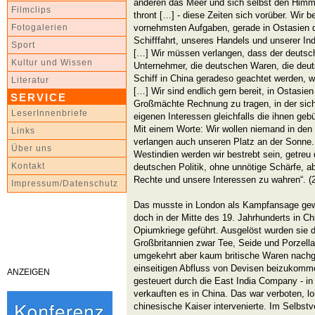
anderen das Meer und sich selbst den Himmel
Filmclips
thront […] - diese Zeiten sich vorüber. Wir b
vornehmsten Aufgaben, gerade in Ostasien d
Fotogalerien
Schifffahrt, unseres Handels und unserer Ind
Sport
[…] Wir müssen verlangen, dass der deutsc
Kultur und Wissen
Unternehmer, die deutschen Waren, die deu
Schiff in China geradeso geachtet werden, w
Literatur
[…] Wir sind endlich gern bereit, in Ostasie
SERVICE
Großmächte Rechnung zu tragen, in der sich
LeserInnenbriefe
eigenen Interessen gleichfalls die ihnen ge
Mit einem Worte: Wir wollen niemand in den 
Links
verlangen auch unseren Platz an der Sonne. 
Über uns
Westindien werden wir bestrebt sein, getreu
Kontakt
deutschen Politik, ohne unnötige Schärfe, 
Rechte und unsere Interessen zu wahren“. (2
Impressum/Datenschutz
Das musste in London als Kampfansage gew
doch in der Mitte des 19. Jahrhunderts in 
Opiumkriege geführt. Ausgelöst wurden sie
Großbritannien zwar Tee, Seide und Porzella
umgekehrt aber kaum britische Waren nach
einseitigen Abfluss von Devisen beizukommen
ANZEIGEN
gesteuert durch die East India Company - i
verkauften es in China. Das war verboten, lo
chinesische Kaiser intervenierte. Im Selbstv