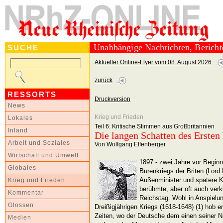
Unabhängige Nachrichten, Berich
SUCHE
Aktueller Online-Flyer vom 08. August 2026
zurück
RESSORTS
Druckversion
News
Krieg und Frieden
Lokales
Teil 6: Kritische Stimmen aus Großbritannien
Inland
Die langen Schatten des Ersten
Arbeit und Soziales
Von Wolfgang Effenberger
Wirtschaft und Umwelt
1897 - zwei Jahre vor Begin
Globales
Burenkriegs der Briten (Lord 
Außenminister und spätere K
Krieg und Frieden
berühmte, aber oft auch ver
Kommentar
Reichstag. Wohl in Anspielun
Glossen
Dreißigjährigen Kriegs (1618-1648) (1) hob e
Zeiten, wo der Deutsche dem einen seiner N
Medien