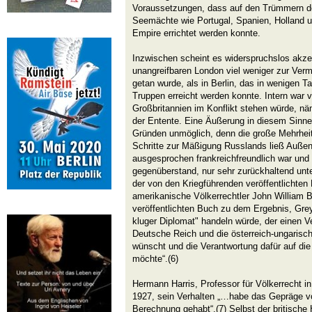
Voraussetzungen, dass auf den Trümmern de
Seemächte wie Portugal, Spanien, Holland u
Empire errichtet werden konnte.
Inzwischen scheint es widerspruchslos akzep
unangreifbaren London viel weniger zur Ver
getan wurde, als in Berlin, das in wenigen
Truppen erreicht werden konnte. Intern war 
Großbritannien im Konflikt stehen würde, näm
der Entente. Eine Äußerung in diesem Sinne
Gründen unmöglich, denn die große Mehrheit 
Schritte zur Mäßigung Russlands ließ Außen
ausgesprochen frankreichfreundlich war und 
gegenüberstand, nur sehr zurückhaltend u
der von den Kriegführenden veröffentlichten
amerikanische Völkerrechtler John William 
veröffentlichten Buch zu dem Ergebnis, Grey
kluger Diplomat" handeln würde, der einen V
Deutsche Reich und die österreich-ungarisc
wünscht und die Verantwortung dafür auf die
möchte“.(6)
Hermann Harris, Professor für Völkerrecht in
1927, sein Verhalten „…habe das Gepräge v
Berechnung gehabt“.(7) Selbst der britische 