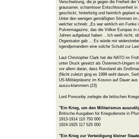
Verschwörung, die je gegen die Freiheit der V
grausamer, schamloser Entschlossenheit in al
geschickt, hinterlistig und heimlich geplant
Unter den wenigen gemäßigten Stimmen im 
welcher schrieb: „Es war wirklich ein Funke 
Pulvermagazins, das die Völker Europas in d
Jahren aufgebaut haben …Ich weiß nicht, ob
Organisator gab ... Es würde mir widerstreb
irgendjemandem eine solche Schuld zur Last
Laut Christopher Clark hat die NATO im Früh
unter Druck gesetzt als Österreich-Ungarn im 
vor allem daran, dass Russland als Großmac
(Nicht zuletzt ging es 1999 wohl darum, Ser
US-Militärpräsenz im Kosovo auf Dauer aus
auszu-klammern.(23)
Lord Ponsonby zerlegte die britischen Kriegs
"Ein Krieg, um den Militarismus auszutil
Britische Ausgaben für Kriegsdienste in Pfu
1913-1914 110 750 000
1924-1925 117 525 000
"Ein Krieg zur Verteidigung kleiner Staat