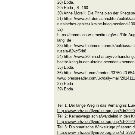
28) Ebda.
29) Ebda., S. 160
30) Anne Morelli: Die Prinzipien der Kriegs
31) https://www.zdf.de/nachrichten/politik/au
russisches-gebiet-ukraine-krieg-russland-100
32)
https://commons.wikimedia.org/wiki/File:A
lang=de
33) https://www.thetimes.com/uk/politics/ar
russia-82vpf5rh8
34) https://www.20min.ch/story/verhandlung
haette-krieg-in-der-ukraine-beenden-koenne
35) Ebda.
36) https://www.ft.com/content/f3760af0-65
www. pressreader.com/uk/daily-mail/20141
37) Ebda.
39) Ebda.
Teil 1: Der lange Weg in das Verhängnis Eu
http://www.nrhz.de/flyer/beitrag.php?id=292
Teil 2: Keineswegs schlafwandelnd in den Kr
http://www.nrhz.de/flyer/beitrag.php?id=292
Teil 3: Diplomatische Winkelzüge pflastern 
http://www.nrhz.de/flyer/beitrag.php?id=292