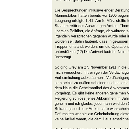
Die Besprechungen inklusive enger Beratung
Marinestäben hatten bereits vor 1906 begonn
Leugnung erfolgte 1911: Am 8. März stellte 
Staatsekretär des Auswärtigen Amtes, Tho
liberalen Politiker, die Anfrage, ob während 
irgendein Versprechen gegeben wurde oder i
worden sei, dahin lautend, dass in gewissen 
Truppen entsandt werden, um die Operation
unterstützen.(12) Die Antwort lautete: Nein.
überzeugt.
So ging Grey am 27. November 1911 in die O
mich versuchen, mit einigen der Verdächtig
Verheimlichung aufzuräumen - Verdächtigun
sich selbst zu quälen scheinen und sicherli
dem Haus die Geheimartikel des Abkommens
vorgelegt. Es gibt keine anderen geheimen V
Regierung schloss jenes Abkommen im Jahr 19
geheim und ich glaube, jedermann wird den G
Bekanntgabe dieser Artikel hätte wahrschei
Dafürhalten war sie zur Geheimhaltung dieser 
keine Artikel waren, die dem Haus ernstliche