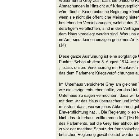
Weiter führte Grey aus, dass die britische 
Abmachungen in Hinsicht auf Kriegsverpflich
wäre töricht. Keine britische Regierung könn
wenn sie nicht die öffentliche Meinung hinte
bestehenden Vereinbarungen, welche das Pa
derartigem verpflichten, sind in den Verträ
dem Haus vorgelegt worden sind. Was uns anb
im Amt sind, keinen einzigen geheimen Artike
(14)
Diese ganze Ausführung ist eine sorgfältig
Punkts: Schon ab dem 3. August 1914 war es
„…dass unsere Vereinbarung mit Frankreic
das dem Parlament Kriegsverpflichtungen auf
Im Unterhaus versicherte Grey am gleichen 
wie die jetzige entstehen sollte, vor das Un
Unterhaus zu sagen vermöchten, dass wir 
mit dem wir das Haus überraschen und info
müssten, dass, wie wir jenes Abkommen get
Ehrverpflichtung hat ... Die Regierung blieb v
blieb das Unterhaus vollkommen frei“.(16) N
des Parlaments, auf die Grey hier abhob, in
zuvor der maritime Schutz der französischen
britischen Regierung gewährleistet worden war