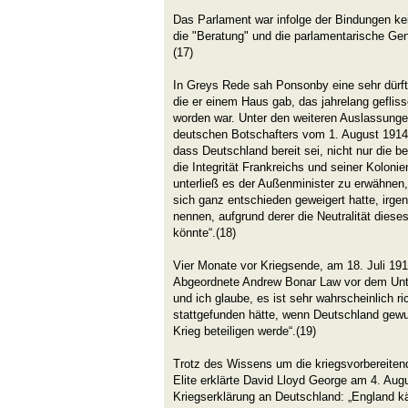
Das Parlament war infolge der Bindungen kei
die "Beratung" und die parlamentarische Ge
(17)
In Greys Rede sah Ponsonby eine sehr dürft
die er einem Haus gab, das jahrelang geflis
worden war. Unter den weiteren Auslassunge
deutschen Botschafters vom 1. August 1914
dass Deutschland bereit sei, nicht nur die b
die Integrität Frankreichs und seiner Kolonie
unterließ es der Außenminister zu erwähnen,
sich ganz entschieden geweigert hatte, irg
nennen, aufgrund derer die Neutralität diese
könnte“.(18)
Vier Monate vor Kriegsende, am 18. Juli 1918
Abgeordnete Andrew Bonar Law vor dem Unte
und ich glaube, es ist sehr wahrscheinlich ri
stattgefunden hätte, wenn Deutschland gewu
Krieg beteiligen werde“.(19)
Trotz des Wissens um die kriegsvorbereit
Elite erklärte David Lloyd George am 4. Aug
Kriegserklärung an Deutschland: „England k