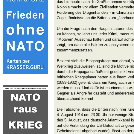
das bis heute nach. In Großbritannien verträ
Kolonialmacht vor allem Zivilisation verbreit
Förderung des Drogenhandels - in China zäh
Zugeständnisse an die Briten zum „Jahrhunde
Um die Frage nach den Hauptinitiatoren des
zu können, so lehrt uns jeder Krimi, muss 
"Motiven" Ausschau halten und darauf achte
zeigt, um dann alle Fakten zu analysieren u
zusammenzusetzen.
Bezieht sich die Eingangsfrage nun darauf,
Weltkrieg zuzuweisen ist, sind die Motive ni
durch die Propaganda äußerst geschickt ver
britischen Kriegsplaner hatten aus ihrem ver
(1899-1902) gelernt, dass ein Krieg auch a
werden muss. Und dafür ist es einerseits wi
Gegner als Angreifer dasteht und andererseit
überraschend kommt.
Die Tatsache, dass die Briten nach ihrer Kr
4. August 1914 um 23.30 Uhr nur wenige St
des 5. August, das deutsche Atlantikkabel 
auf die Verbindung der US-Botschaft angewi
Geheimdienst abgehört wurde), lässt an der o