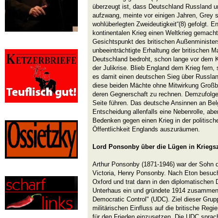
überzeugt ist, dass Deutschland Russland u
aufzwang, meinte vor einigen Jahren, Grey se
wohlüberlegten Zweideutigkeit“(8) gefolgt. E
kontinentalen Krieg einen Weltkrieg gemacht
Gesichtspunkt des britischen Außenminister
unbeeinträchtigte Erhaltung der britischen M
Deutschland bedroht, schon lange vor dem K
der Julikrise. Blieb England dem Krieg fern,
es damit einen deutschen Sieg über Russlan
diese beiden Mächte ohne Mitwirkung Großbri
deren Gegnerschaft zu rechnen. Demzufolge 
Seite führen. Das deutsche Ansinnen an Belg
Entscheidung allenfalls eine Nebenrolle, abe
Bedenken gegen einen Krieg in der politisch
Öffentlichkeit Englands auszuräumen.
Lord Ponsonby über die Lügen in Kriegsz
Arthur Ponsonby (1871-1946) war der Sohn 
Victoria, Henry Ponsonby. Nach Eton besucht
Oxford und trat dann in den diplomatischen D
Unterhaus ein und gründete 1914 zusammen 
Democratic Control" (UDC). Ziel dieser Grup
militärischen Einfluss auf die britische Reg
für den Frieden einzusetzen. Die UDC sprach