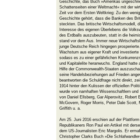
Geschichte, das Buch »Amerikas ungeschri
Schattenseiten einer Weltmacht« mit der wir
Zeit vor dem Ersten Weltkrieg: Zu den weni
Geschichte gehört, dass die Banken des Brit
steckten. Das britische Wirtschaftsmodell, d
Interesse des eigenen Überlebens die Volksw
des Erdballs auszubeuten, statt in die heimi
stand vor dem Aus. Immer neue Wirtschafts
junge Deutsche Reich hingegen prosperierte. 
Wachstum aus eigener Kraft und investierte
sodass es zu einer gefährlichen Konkurrenzm
und Kapitalelite heranwuchs. England hatte 
Hilfe der Commonwealth-Staaten auszuschalt
seine Handelsbeziehungen auf Frieden ange
beantworten die Schuldfrage nicht direkt, ze
1914 hinter den Kulissen der offiziellen Polit
wurde von namhaften Wissenschaftlern und Po
von Daniel Ellsberg, Gar Alperovitz, Robert 
McGovern, Roger Morris, Peter Dale Scott,
Griffith u. a.
Am 25. Juni 2016 erschien auf der Plattform
Republikaners Ron Paul ein Artikel mit derse
dem US-Journalisten Eric Margolis. Er ermahn
Christopher Clarks Buch »Die Schlafwandler