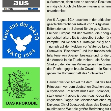
aufkommen, denn eine so schnelle Reaktion 
unmöglich. Auch die Medien waren anscheine
unvorbereitet.
Am 6. August 1914 erschien in der britische
geschichtsträchtiger Artikel von Sir Ignatius
Briten ziehen ihr Schwert für die gute Sache
Freiheit Europas mit den Worten, die König 
aufrechterhalten. Es ist dieselbe Sache, für 
kämpfte und Nelson auf Trafalgar, die gute 
Triumph auf den Feldern vor Waterloo fand. E
Cromwells "Eisenharte" und ihre französisc
Infanterie von Spanien besiegte und für di
die Armada in die Flucht trieben - die Sach
Starken, der kleinen Völker gegen ihre übe
des Rechts gegen brutale Gewalt - die Sa
gegen die Vorherrschaft des Schwertes.“
Garniert war der Artikel mit dem Bild des hei
Prinzessin vor dem deutschen Drachen besc
aufgeladene Botschaft muss auf Engländer, 
stark gewirkt haben, ist doch das Kreuz des 
englischen Flagge. Als leidenschaftlicher Imp
Diplomat Chirol überzeugt, dass das Deutsch
muslimische Welt die größte Bedrohung für 