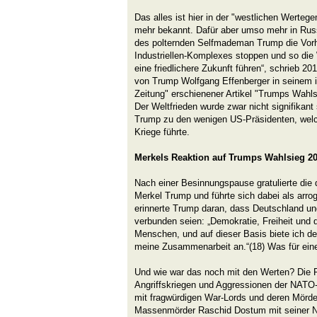
Das alles ist hier in der "westlichen Werteg
mehr bekannt. Dafür aber umso mehr in Rus
des polternden Selfmademan Trump die Vorhe
Industriellen-Komplexes stoppen und so die 
eine friedlichere Zukunft führen“, schrieb 2
von Trump Wolfgang Effenberger in seinem 
Zeitung" erschienener Artikel "Trumps Wahls
Der Weltfrieden wurde zwar nicht signifikant
Trump zu den wenigen US-Präsidenten, welc
Kriege führte.
Merkels Reaktion auf Trumps Wahlsieg 2
Nach einer Besinnungspause gratulierte die
Merkel Trump und führte sich dabei als arro
erinnerte Trump daran, dass Deutschland u
verbunden seien: „Demokratie, Freiheit und
Menschen, und auf dieser Basis biete ich 
meine Zusammenarbeit an.“(18) Was für ein
Und wie war das noch mit den Werten? Die 
Angriffskriegen und Aggressionen der NATO
mit fragwürdigen War-Lords und deren Mörde
Massenmörder Raschid Dostum mit seiner Nor