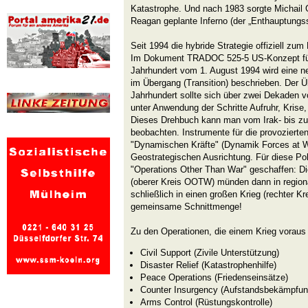
Katastrophe. Und nach 1983 sorgte Michail 
Reagan geplante Inferno (der „Enthauptungss
Seit 1994 die hybride Strategie offiziell z
Im Dokument TRADOC 525-5 US-Konzept für 
Jahrhundert vom 1. August 1994 wird eine n
im Übergang (Transition) beschrieben. Der 
Jahrhundert sollte sich über zwei Dekaden v
unter Anwendung der Schritte Aufruhr, Krise, 
Dieses Drehbuch kann man vom Irak- bis zu
beobachten. Instrumente für die provozierte
"Dynamischen Kräfte" (Dynamik Forces at W
Geostrategischen Ausrichtung. Für diese Po
"Operations Other Than War" geschaffen: Di
(oberer Kreis OOTW) münden dann in regional
schließlich in einen großen Krieg (rechter Kre
gemeinsame Schnittmenge!
Zu den Operationen, die einem Krieg voraus
Civil Support (Zivile Unterstützung)
Disaster Relief (Katastrophenhilfe)
Peace Operations (Friedenseinsätze)
Counter Insurgency (Aufstandsbekämpfun
Arms Control (Rüstungskontrolle)