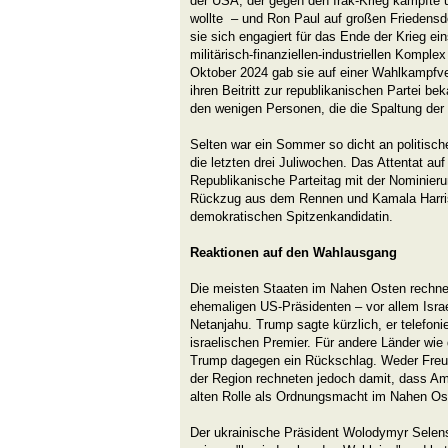
der USA, der gegen den Irak-Krieg kämpfte
wollte – und Ron Paul auf großen Friedensd
sie sich engagiert für das Ende der Krieg ei
militärisch-finanziellen-industriellen Komp
Oktober 2024 gab sie auf einer Wahlkampfv
ihren Beitritt zur republikanischen Partei be
den wenigen Personen, die die Spaltung der
Selten war ein Sommer so dicht an politisc
die letzten drei Juliwochen. Das Attentat au
Republikanische Parteitag mit der Nominier
Rückzug aus dem Rennen und Kamala Harris’
demokratischen Spitzenkandidatin.
Reaktionen auf den Wahlausgang
Die meisten Staaten im Nahen Osten rechne
ehemaligen US-Präsidenten – vor allem Isra
Netanjahu. Trump sagte kürzlich, er telefoni
israelischen Premier. Für andere Länder wie 
Trump dagegen ein Rückschlag. Weder Freu
der Region rechneten jedoch damit, dass Am
alten Rolle als Ordnungsmacht im Nahen Ost
Der ukrainische Präsident Wolodymyr Selens