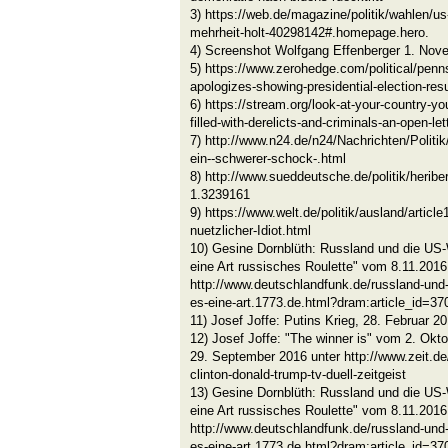
3) https://web.de/magazine/politik/wahlen/us
mehrheit-holt-40298142#.homepage.hero.
4) Screenshot Wolfgang Effenberger 1. Nov
5) https://www.zerohedge.com/political/penn
apologizes-showing-presidential-election-resu
6) https://stream.org/look-at-your-country-
filled-with-derelicts-and-criminals-an-open-le
7) http://www.n24.de/n24/Nachrichten/Politik
ein--schwerer-schock-.html
8) http://www.sueddeutsche.de/politik/heriber
1.3239161
9) https://www.welt.de/politik/ausland/arti
nuetzlicher-Idiot.html
10) Gesine Dornblüth: Russland und die US-
eine Art russisches Roulette" vom 8.11.2016
http://www.deutschlandfunk.de/russland-und-
es-eine-art.1773.de.html?dram:article_id=37
11) Josef Joffe: Putins Krieg, 28. Februar 
12) Josef Joffe: "The winner is" vom 2. Okt
29. September 2016 unter http://www.zeit.de
clinton-donald-trump-tv-duell-zeitgeist
13) Gesine Dornblüth: Russland und die US-
eine Art russisches Roulette" vom 8.11.2016
http://www.deutschlandfunk.de/russland-und-
es-eine-art.1773.de.html?dram:article_id=37