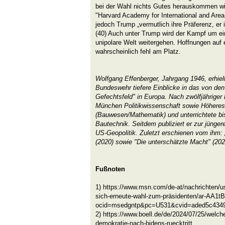
bei der Wahl nichts Gutes herauskommen wir
"Harvard Academy for International and Area 
jedoch Trump „vermutlich ihre Präferenz, er 
(40) Auch unter Trump wird der Kampf um e
unipolare Welt weitergehen. Hoffnungen auf e
wahrscheinlich fehl am Platz.
Wolfgang Effenberger, Jahrgang 1946, erhiel
Bundeswehr tiefere Einblicke in das von de
Gefechtsfeld" in Europa. Nach zwölfjähriger D
München Politikwissenschaft sowie Höhere
(Bauwesen/Mathematik) und unterrichtete bi
Bautechnik. Seitdem publiziert er zur jünge
US-Geopolitik. Zuletzt erschienen vom ih
(2020) sowie "Die unterschätzte Macht" (202
Fußnoten
1) https://www.msn.com/de-at/nachrichten/us
sich-erneute-wahl-zum-präsidenten/ar-AA1t
ocid=msedgntp&pc=U531&cvid=aded5c4349
2) https://www.boell.de/de/2024/07/25/welche-
demokratie-nach-bidens-ruecktritt