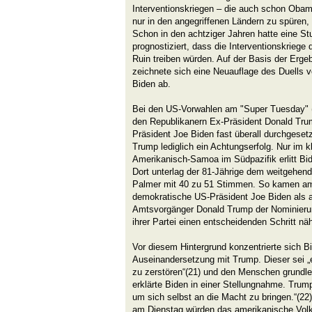
Interventionskriegen – die auch schon Obama
nur in den angegriffenen Ländern zu spüren,
Schon in den achtziger Jahren hatte eine St
prognostiziert, dass die Interventionskriege 
Ruin treiben würden. Auf der Basis der Erge
zeichnete sich eine Neuauflage des Duells
Biden ab.
Bei den US-Vorwahlen am "Super Tuesday" (
den Republikanern Ex-Präsident Donald Tr
Präsident Joe Biden fast überall durchgeset
Trump lediglich ein Achtungserfolg. Nur im 
Amerikanisch-Samoa im Südpazifik erlitt Bide
Dort unterlag der 81-Jährige dem weitgehe
Palmer mit 40 zu 51 Stimmen. So kamen am
demokratische US-Präsident Joe Biden als a
Amtsvorgänger Donald Trump der Nominierun
ihrer Partei einen entscheidenden Schritt näh
Vor diesem Hintergrund konzentrierte sich Bi
Auseinandersetzung mit Trump. Dieser sei 
zu zerstören“(21) und den Menschen grundl
erklärte Biden in einer Stellungnahme. Trump
um sich selbst an die Macht zu bringen.“(22
am Dienstag würden das amerikanische Volk 