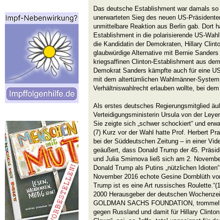
Das deutsche Establishment war damals so 
unerwarteten Sieg des neuen US-Präsidente
unmittelbare Reaktion aus Berlin gab. Dort h
Establishment in die polarisierende US-Wah
die Kandidatin der Demokraten, Hillary Clinton
glaubwürdige Alternative mit Bernie Sander
kriegsaffinen Clinton-Establishment aus de
Demokrat Sanders kämpfte auch für eine US
mit dem altertümlichen Wahlmänner-System
Verhältniswahlrecht erlauben wollte, bei dem
Als erstes deutsches Regierungsmitglied äuß
Verteidigungsministerin Ursula von der Ley
Sie zeigte sich „schwer schockiert“ und erw
(7) Kurz vor der Wahl hatte Prof. Herbert Pran
bei der Süddeutschen Zeitung – in einer Vi
geäußert, dass Donald Trump der 45. Präsid
und Julia Smirnova ließ sich am 2. November
Donald Trump als Putins „nützlichen Idioten
November 2016 echote Gesine Dornblüth vo
Trump ist es eine Art russisches Roulette.“(1
2000 Herausgeber der deutschen Wochenzeitu
GOLDMAN SACHS FOUNDATION, trommelte f
gegen Russland und damit für Hillary Clinton