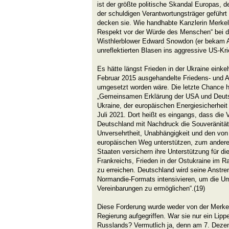
ist der größte politische Skandal Europas, d
der schuldigen Verantwortungsträger geführ
decken sie. Wie handhabte Kanzlerin Merkel
Respekt vor der Würde des Menschen“ bei de
Wisthlerblower Edward Snowdon (er bekam A
unreflektierten Blasen ins aggressive US-Kr
Es hätte längst Frieden in der Ukraine eink
Februar 2015 ausgehandelte Friedens- un
umgesetzt worden wäre. Die letzte Chance hie
„Gemeinsamen Erklärung der USA und Deuts
Ukraine, der europäischen Energiesicherheit
Juli 2021. Dort heißt es eingangs, dass die 
Deutschland mit Nachdruck die Souveränität d
Unversehrtheit, Unabhängigkeit und den von
europäischen Weg unterstützen, zum anderen
Staaten versichern ihre Unterstützung für 
Frankreichs, Frieden in der Ostukraine im
zu erreichen. Deutschland wird seine Anstre
Normandie-Formats intensivieren, um die U
Vereinbarungen zu ermöglichen“.(19)
Diese Forderung wurde weder von der Merkel
Regierung aufgegriffen. War sie nur ein Lip
Russlands? Vermutlich ja, denn am 7. Dezem