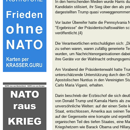
In den herrschenden Medien wurde Harris d
Kandidatin stilisiert, ihr Sieg über den als 
dargestellten Trump quasi vorweggenommen
Vor lauter Übereifer hatte die Pennsylvania 
"Ergebnisse" der Präsidentschaftswahlen s
veröffentlicht.(4)
Die Verantwortlichen entschuldigten sich: „D
zu sehen waren, waren zufällig generierte Te
wurden, um Nachrichtenorganisationen dabei 
ihre Geräte vor der Wahlnacht ordnungsgemäß
Am Vorabend der Präsidentenwahl hatte Tru
unterschätzende Unterstützung durch den
Apostolischen Nuntius in den Vereinigten St
Carlo Maria Viganò, erhalten.
Darin beschrieb der Erzbischof die sich deu
von Donald Trump und Kamala Harris als zw
unversöhnliche Welten: auf der einen Seite
Staat, entschlossen, Amerika aus seinen Ten
auf der Gegenseite eine korrupte und erpreß
organischen Teil des tiefen Staates, eine M
Kriegshetzern wie Barack Obama und Hillary