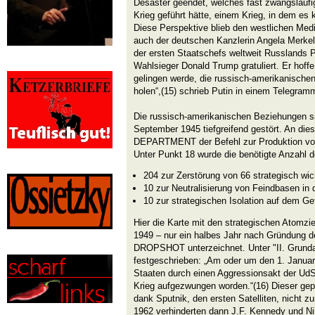
Desaster geendet, welches fast zwangsläuf
Krieg geführt hätte, einem Krieg, in dem es
Diese Perspektive blieb den westlichen Med
auch der deutschen Kanzlerin Angela Merkel.
der ersten Staatschefs weltweit Russlands 
Wahlsieger Donald Trump gratuliert. Er hof
gelingen werde, die russisch-amerikanische
holen“,(15) schrieb Putin in einem Telegram
Die russisch-amerikanischen Beziehungen s
September 1945 tiefgreifend gestört. An 
DEPARTMENT der Befehl zur Produktion vo
Unter Punkt 18 wurde die benötigte Anzahl 
204 zur Zerstörung von 66 strategisch wic
10 zur Neutralisierung von Feindbasen in
10 zur strategischen Isolation auf dem Ge
Hier die Karte mit den strategischen Atomz
1949 – nur ein halbes Jahr nach Gründung d
DROPSHOT unterzeichnet. Unter "II. Grun
festgeschrieben: „Am oder um den 1. Januar 
Staaten durch einen Aggressionsakt der UdSS
Krieg aufgezwungen worden.“(16) Dieser gep
dank Sputnik, den ersten Satelliten, nicht z
1962 verhinderten dann J.F. Kennedy und Ni