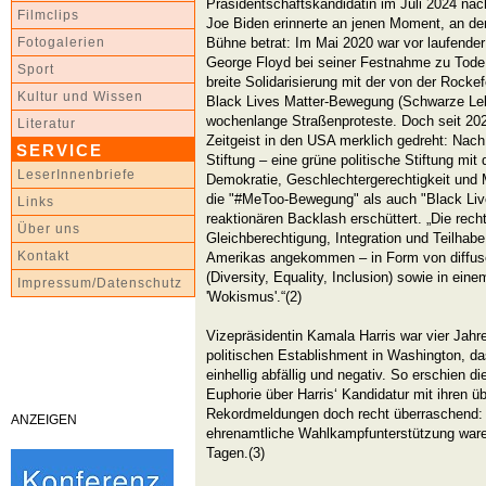
Präsidentschaftskandidatin im Juli 2024 nac
Filmclips
Joe Biden erinnerte an jenen Moment, an dem
Bühne betrat: Im Mai 2020 war vor laufende
Fotogalerien
George Floyd bei seiner Festnahme zu Tode
Sport
breite Solidarisierung mit der von der Rockef
Kultur und Wissen
Black Lives Matter-Bewegung (Schwarze Leb
wochenlange Straßenproteste. Doch seit 2020
Literatur
Zeitgeist in den USA merklich gedreht: Nach 
SERVICE
Stiftung – eine grüne politische Stiftung mi
LeserInnenbriefe
Demokratie, Geschlechtergerechtigkeit un
die "#MeToo-Bewegung" als auch "Black Liv
Links
reaktionären Backlash erschüttert. „Die re
Über uns
Gleichberechtigung, Integration und Teilhabe 
Kontakt
Amerikas angekommen – in Form von diffus
(Diversity, Equality, Inclusion) sowie in e
Impressum/Datenschutz
'Wokismus'.“(2)
Vizepräsidentin Kamala Harris war vier Jahre
politischen Establishment in Washington, das
einhellig abfällig und negativ. So erschien d
Euphorie über Harris‘ Kandidatur mit ihren 
Rekordmeldungen doch recht überraschen
ANZEIGEN
ehrenamtliche Wahlkampfunterstützung waren
Tagen.(3)