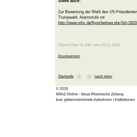
Siehe auch:
Zur Bewertung der Wahl des US-Präsidente
Trumpwahl: Alarmstufe rot
http://www.nrhz.de/flyer/beitrag.php?id=293
Online-Flyer Nr. 839 vom 20.11.2024
Druckversion
Startseite
nach oben
© 2026
NRhZ-Online - Neue Rheinische Zeitung
bzw. gekennzeichnete AutorInnen / Institutionen