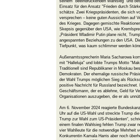
seinem "beeindruckenden Wahlsieg" und bet
Einsatz für den Ansatz "Frieden durch Stärke
schätze. Zwei Kriegspräsidenten, die sich 
versprechen – keine guten Aussichten auf 
des Krieges. Dagegen gemischte Reaktionen
Skepsis gegenüber den USA, wie Kremlspre
„Präsident Wladimir Putin plane nicht, Trump
angespannten Beziehungen zu den USA. Dies
Tiefpunkt, was kaum schlimmer werden könn
Außenamtssprecherin Maria Sacharowa komm
mit "Halleluja" und lobte Trumps Motto "Mak
Traditionell sind Republikaner in Moskau b
Demokraten. Der ehemalige russische Präsi
der Wahl Trumps möglichen Sieg als Rücksch
positive Nachricht für Russland bezeichnet. 
Geschäftsmann, der es ablehne, Geld für Ver
Organisationen auszugeben, die er als unnüt
Am 6. November 2024 reagierte Bundeskanzl
Uhr auf die US-Wahl und streckte Trump die 
Trump zur Wahl zum US-Präsidenten“, schrie
einem finalen Wahlsieg fehlen Trump zwar no
vier Wahlleute für die notwendige Mehrheit 
Konkurrentin Kamala Harris aber noch überhol