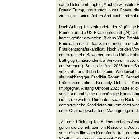
sagte Biden und fragte: „Machen wir weiter Fo
Donald Trump, uns zurück in das Chaos, die
ziehen, die seine Zeit im Amt bestimmt habe
Doch Anfang Juli verkündete der 81-jährige
Rennen um die US-Präsidentschaft.(24) Der 
immer größer geworden. Bidens Vize-Präsiden
Kandidatin nach. Das war nur möglich durc
Präsidentschaftskandidat. Noch vor den Vor
demokratische Bewerber um das Präsidentsc
Buttigieg (amtierender US-Verkehrsminister)
aus Vermont). Bereits im April 2023 hatte S
verzichtet und Biden bei seiner Wiederwahl
als unabhängiger Kandidat Robert F. Kenne
Präsidenten John F. Kennedy. Robert F. Kenne
Impfgegner. Anfang Oktober 2023 hatte er d
verlassen und seine unabhängige Kandidatur
nicht zu erwarten. Durch den späten Rücktri
demokratische Kandidatenkür verzichtet werd
unter Obama geschaffene Machtgefüge in der
„Mit dem Rückzug Joe Bidens und dem Absch
gehen die Demokraten ein Risiko ein. Doch 
setzt einen liberalen Kampfgeist frei, der 
Wahlkampf ermöglichen könnte“,(25) hoffte Fr