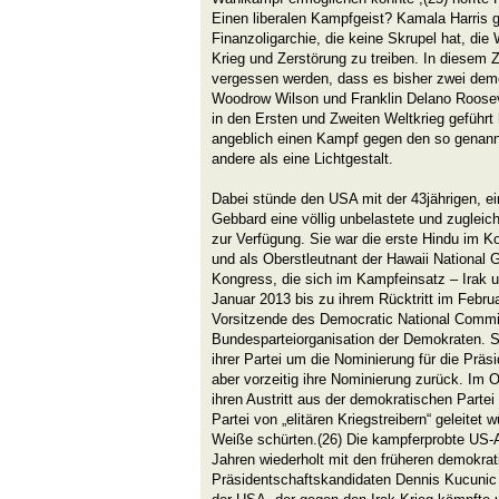
Einen liberalen Kampfgeist? Kamala Harris gi
Finanzoligarchie, die keine Skrupel hat, die
Krieg und Zerstörung zu treiben. In diesem
vergessen werden, dass es bisher zwei dem
Woodrow Wilson und Franklin Delano Roosev
in den Ersten und Zweiten Weltkrieg geführ
angeblich einen Kampf gegen den so genannte
andere als eine Lichtgestalt.
Dabei stünde den USA mit der 43jährigen, e
Gebbard eine völlig unbelastete und zugleich
zur Verfügung. Sie war die erste Hindu im K
und als Oberstleutnant der Hawaii National 
Kongress, die sich im Kampfeinsatz – Irak 
Januar 2013 bis zu ihrem Rücktritt im Febru
Vorsitzende des Democratic National Commit
Bundesparteiorganisation der Demokraten. S
ihrer Partei um die Nominierung für die Prä
aber vorzeitig ihre Nominierung zurück. Im
ihren Austritt aus der demokratischen Partei
Partei von „elitären Kriegstreibern“ geleite
Weiße schürten.(26) Die kampferprobte US-Am
Jahren wiederholt mit den früheren demokra
Präsidentschaftskandidaten Dennis Kucunic – 