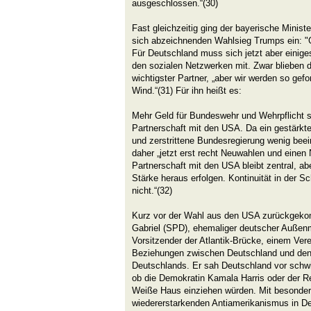
ausgeschlossen.“(30)
Fast gleichzeitig ging der bayerische Minis
sich abzeichnenden Wahlsieg Trumps ein: 
Für Deutschland muss sich jetzt aber einiges
den sozialen Netzwerken mit. Zwar blieben 
wichtigster Partner, „aber wir werden so gefo
Wind.“(31) Für ihn heißt es:
Mehr Geld für Bundeswehr und Wehrpflicht s
Partnerschaft mit den USA. Da ein gestärk
und zerstrittene Bundesregierung wenig bee
daher „jetzt erst recht Neuwahlen und einen
Partnerschaft mit den USA bleibt zentral, a
Stärke heraus erfolgen. Kontinuität in der 
nicht.“(32)
Kurz vor der Wahl aus den USA zurückgeko
Gabriel (SPD), ehemaliger deutscher Außenm
Vorsitzender der Atlantik-Brücke, einem Vere
Beziehungen zwischen Deutschland und den 
Deutschlands. Er sah Deutschland vor schwi
ob die Demokratin Kamala Harris oder der R
Weiße Haus einziehen würden. Mit besonderer
wiedererstarkenden Antiamerikanismus in D