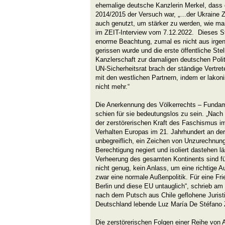
ehemalige deutsche Kanzlerin Merkel, das
2014/2015 der Versuch war, „…der Ukraine Ze
auch genutzt, um stärker zu werden, wie ma
im ZEIT-Interview vom 7.12.2022. Dieses St
enorme Beachtung, zumal es nicht aus ir
gerissen wurde und die erste öffentliche S
Kanzlerschaft zur damaligen deutschen Politi
UN-Sicherheitsrat brach der ständige Vertre
mit den westlichen Partnern, indem er lakoni
nicht mehr.“
Die Anerkennung des Völkerrechts – Funda
schien für sie bedeutungslos zu sein. „Nach
der zerstörerischen Kraft des Faschismus im
Verhalten Europas im 21. Jahrhundert an der
unbegreiflich, ein Zeichen von Unzurechnung
Berechtigung negiert und isoliert dastehen lä
Verheerung des gesamten Kontinents sind f
nicht genug, kein Anlass, um eine richtige A
zwar eine normale Außenpolitik. Für eine Fri
Berlin und diese EU untauglich“, schrieb a
nach dem Putsch aus Chile geflohene Juristi
Deutschland lebende Luz María De Stéfano Z
Die zerstörerischen Folgen einer Reihe von A