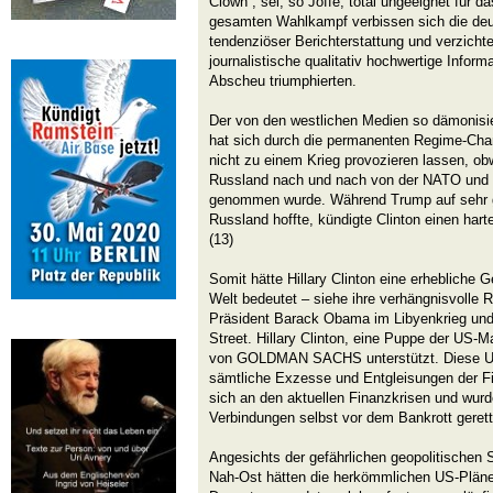
Clown“, sei, so Joffe, total ungeeignet für 
gesamten Wahlkampf verbissen sich die deu
tendenziöser Berichterstattung und verzicht
journalistische qualitativ hochwertige Infor
Abscheu triumphierten.
Der von den westlichen Medien so dämonisie
hat sich durch die permanenten Regime-Cha
nicht zu einem Krieg provozieren lassen, o
Russland nach und nach von der NATO und 
genommen wurde. Während Trump auf sehr g
Russland hoffte, kündigte Clinton einen har
(13)
Somit hätte Hillary Clinton eine erhebliche Ge
Welt bedeutet – siehe ihre verhängnisvolle 
Präsident Barack Obama im Libyenkrieg und 
Street. Hillary Clinton, eine Puppe der US-M
von GOLDMAN SACHS unterstützt. Diese US
sämtliche Exzesse und Entgleisungen der Fi
sich an den aktuellen Finanzkrisen und wurde
Verbindungen selbst vor dem Bankrott gerett
Angesichts der gefährlichen geopolitischen
Nah-Ost hätten die herkömmlichen US-Pläne 