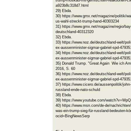
trump-moskau-mit-gemischten-reaktionen-c
a923b8c318d7.html
29) Ebda.
30) https://www.gmx.net/magazine/politik/wa
us-wahl-streckt-trump-hand-40303234
31) https://www.gmx.net/magazine/regio/bay
deutschland-40312320
32) Ebda.
33) https://www.noz.de/deutschland-welt/polit
ex-aussenminister-sigmar-gabriel-spd-47935
34) https://www.noz.de/deutschland-welt/polit
ex-aussenminister-sigmar-gabriel-spd-47935
35) Donald Trump. "Great Again Wie ich Am
2016, S. 60
36) https://www.noz.de/deutschland-welt/polit
ex-aussenminister-sigmar-gabriel-spd-47935
37) https://www.cicero.de/aussenpolitik/john
russland-ende-nato-schuld
38) Ebda.
39) https://www.youtube.com/watch?v=
40) https://www.msn.com/de-de/nachrichten/po
was-ein-trump-sieg-für-russland-bedeuten-k
ocid=BingNewsSerp