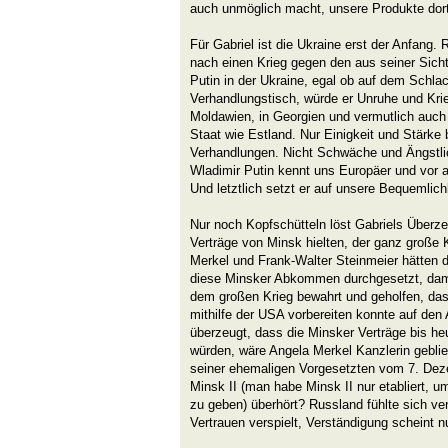
auch unmöglich macht, unsere Produkte do
Für Gabriel ist die Ukraine erst der Anfang. 
nach einen Krieg gegen den aus seiner Sic
Putin in der Ukraine, egal ob auf dem Schla
Verhandlungstisch, würde er Unruhe und Krieg
Moldawien, in Georgien und vermutlich auch
Staat wie Estland. Nur Einigkeit und Stärke b
Verhandlungen. Nicht Schwäche und Ängstlic
Wladimir Putin kennt uns Europäer und vor 
Und letztlich setzt er auf unsere Bequemlichk
Nur noch Kopfschütteln löst Gabriels Überz
Verträge von Minsk hielten, der ganz große K
Merkel und Frank-Walter Steinmeier hätten
diese Minsker Abkommen durchgesetzt, dami
dem großen Krieg bewahrt und geholfen, das
mithilfe der USA vorbereiten konnte auf den 
überzeugt, dass die Minsker Verträge bis he
würden, wäre Angela Merkel Kanzlerin gebli
seiner ehemaligen Vorgesetzten vom 7. Dez
Minsk II (man habe Minsk II nur etabliert, u
zu geben) überhört? Russland fühlte sich ver
Vertrauen verspielt, Verständigung scheint 