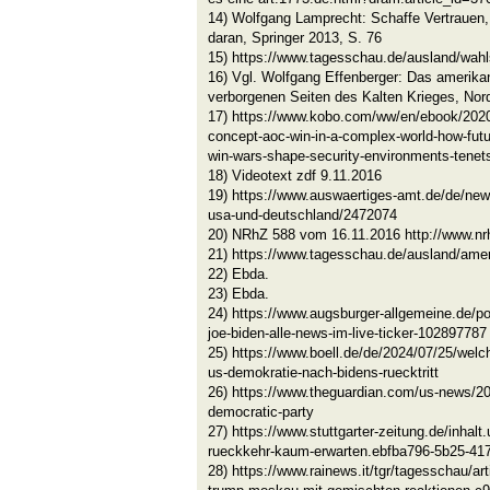
14) Wolfgang Lamprecht: Schaffe Vertrauen,
daran, Springer 2013, S. 76
15) https://www.tagesschau.de/ausland/wahl
16) Vgl. Wolfgang Effenberger: Das amerikan
verborgenen Seiten des Kalten Krieges, Nord
17) https://www.kobo.com/ww/en/ebook/2020
concept-aoc-win-in-a-complex-world-how-futu
win-wars-shape-security-environments-tene
18) Videotext zdf 9.11.2016
19) https://www.auswaertiges-amt.de/de/ne
usa-und-deutschland/2472074
20) NRhZ 588 vom 16.11.2016 http://www.nrh
21) https://www.tagesschau.de/ausland/amer
22) Ebda.
23) Ebda.
24) https://www.augsburger-allgemeine.de/po
joe-biden-alle-news-im-live-ticker-102897787
25) https://www.boell.de/de/2024/07/25/welche
us-demokratie-nach-bidens-ruecktritt
26) https://www.theguardian.com/us-news/202
democratic-party
27) https://www.stuttgarter-zeitung.de/inhal
rueckkehr-kaum-erwarten.ebfba796-5b25-417
28) https://www.rainews.it/tgr/tagesschau/arti