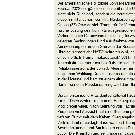
Der amerikanische Politologe John Mearshei
Februar 2022 der gängigen These über die U
sieht nicht Russland, sondern die Vereinigten
diesem militärischen Konflikt. Nuklearschläge
Option.(37) Obwohl sich Trump oft für Verh
rasche Lösung des Konflikts ausgesprochen 
Verhandlungen für unwahrscheinlich: „Die z
gelegten Bedingungen für die Aufnahme von
Anerkennung der neuen Grenzen der Russisc
Ukraine niemals der NATO beitreten wird, se
einschließlich Trump, inakzeptabel.“(38) Im 
Journalistin Jasmin Kosubek äußerte sich 
Politikwissenschaftler John J. Mearsheimer
möglichen Wahlsieg Donald Trumps und des
in der Ukraine und kam zu einem eindeutige
Harris, sondern Russlands Sieg wird den Ukr
Die amerikanische Präsidentschaftswahl 20
Kreml. Doch weder Trump noch Harris spiegel
Möglichkeit wider. Nach Meinung von Fachleu
Personen viel Aussicht auf eine Besserung 
tiefsten Punkt seit dem Kalten Krieg angeko
Vorfeld darüber beklagt, dass während Trump
Beschränkungen und Sanktionen gegen Russl
zuvor. Die Kremlführung sei „insgesamt über