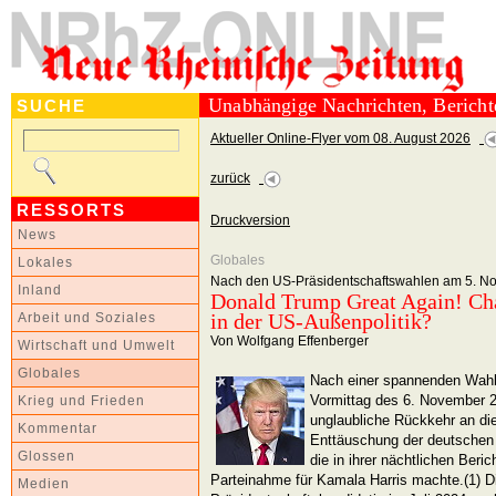
Unabhängige Nachrichten, Berich
SUCHE
Aktueller Online-Flyer vom 08. August 2026
zurück
RESSORTS
Druckversion
News
Globales
Lokales
Nach den US-Präsidentschaftswahlen am 5. N
Inland
Donald Trump Great Again! Cha
in der US-Außenpolitik?
Arbeit und Soziales
Von Wolfgang Effenberger
Wirtschaft und Umwelt
Globales
Nach einer spannenden Wahl
Vormittag des 6. November 
Krieg und Frieden
unglaubliche Rückkehr an di
Kommentar
Enttäuschung der deutschen 
Glossen
die in ihrer nächtlichen Beric
Parteinahme für Kamala Harris machte.(1) D
Medien