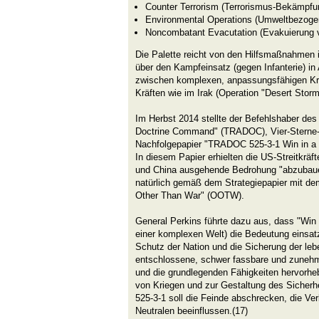
Counter Terrorism (Terrorismus-Bekämpfu
Environmental Operations (Umweltbezoge
Noncombatant Evacutation (Evakuierung 
Die Palette reicht von den Hilfsmaßnahmen 
über den Kampfeinsatz (gegen Infanterie) in
zwischen komplexen, anpassungsfähigen Kr
Kräften wie im Irak (Operation "Desert Storm
Im Herbst 2014 stellte der Befehlshaber des
Doctrine Command" (TRADOC), Vier-Sterne-G
Nachfolgepapier "TRADOC 525-3-1 Win in a 
In diesem Papier erhielten die US-Streitkräf
und China ausgehende Bedrohung "abzubauen
natürlich gemäß dem Strategiepapier mit de
Other Than War" (OOTW).
General Perkins führte dazu aus, dass "Win 
einer komplexen Welt) die Bedeutung einsatzb
Schutz der Nation und die Sicherung der le
entschlossene, schwer fassbare und zunehm
und die grundlegenden Fähigkeiten hervorheb
von Kriegen und zur Gestaltung des Sicher
525-3-1 soll die Feinde abschrecken, die Ve
Neutralen beeinflussen.(17)