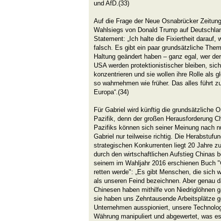
und AfD.(33)
Auf die Frage der Neue Osnabrücker Zeitun
Wahlsiegs von Donald Trump auf Deutschland
Statement: „Ich halte die Fixiertheit darauf,
falsch. Es gibt ein paar grundsätzliche The
Haltung geändert haben – ganz egal, wer der
USA werden protektionistischer bleiben, sich
konzentrieren und sie wollen ihre Rolle als
so wahrnehmen wie früher. Das alles führt z
Europa“.(34)
Für Gabriel wird künftig die grundsätzliche O
Pazifik, denn der großen Herausforderung Chi
Pazifiks können sich seiner Meinung nach nur
Gabriel nur teilweise richtig. Die Herabstu
strategischen Konkurrenten liegt 20 Jahre z
durch den wirtschaftlichen Aufstieg Chinas 
seinem im Wahljahr 2016 erschienen Buch "
retten werde": „Es gibt Menschen, die sich 
als unseren Feind bezeichnen. Aber genau d
Chinesen haben mithilfe von Niedriglöhnen g
sie haben uns Zehntausende Arbeitsplätze g
Unternehmen ausspioniert, unsere Technolog
Währung manipuliert und abgewertet, was e