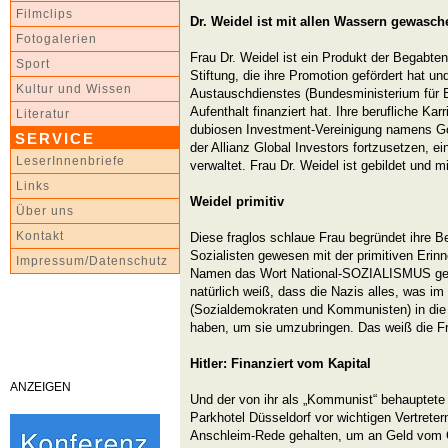
Filmclips
Dr. Weidel ist mit allen Wassern gewasch
Fotogalerien
Frau Dr. Weidel ist ein Produkt der Begabte
Sport
Stiftung, die ihre Promotion gefördert hat
Kultur und Wissen
Austauschdienstes (Bundesministerium für Bi
Aufenthalt finanziert hat. Ihre berufliche Kar
Literatur
dubiosen Investment-Vereinigung namens G
SERVICE
der Allianz Global Investors fortzusetzen, e
LeserInnenbriefe
verwaltet. Frau Dr. Weidel ist gebildet und 
Links
Weidel primitiv
Über uns
Kontakt
Diese fraglos schlaue Frau begründet ihre B
Sozialisten gewesen mit der primitiven Eri
Impressum/Datenschutz
Namen das Wort National-SOZIALISMUS get
natürlich weiß, dass die Nazis alles, was im 
(Sozialdemokraten und Kommunisten) in die 
haben, um sie umzubringen. Das weiß die Fr
Hitler: Finanziert vom Kapital
ANZEIGEN
Und der von ihr als „Kommunist“ behauptete 
Parkhotel Düsseldorf vor wichtigen Vertreter
Anschleim-Rede gehalten, um an Geld vom 