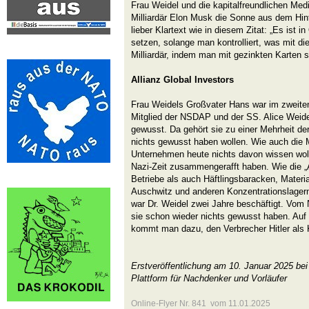
Frau Weidel und die kapitalfreundlichen Med
Milliardär Elon Musk die Sonne aus dem Hin
lieber Klartext wie in diesem Zitat: „Es ist i
setzen, solange man kontrolliert, was mit di
Milliardär, indem man mit gezinkten Karten sp
Allianz Global Investors
Frau Weidels Großvater Hans war im zweiten 
Mitglied der NSDAP und der SS. Alice Weide
gewusst. Da gehört sie zu einer Mehrheit de
nichts gewusst haben wollen. Wie auch die 
Unternehmen heute nichts davon wissen wolle
Nazi-Zeit zusammengerafft haben. Wie die „A
Betriebe als auch Häftlingsbaracken, Materia
Auschwitz und anderen Konzentrationslagern 
war Dr. Weidel zwei Jahre beschäftigt. Vom 
sie schon wieder nichts gewusst haben. Au
kommt man dazu, den Verbrecher Hitler als
Erstveröffentlichung am 10. Januar 2025 be
Plattform für Nachdenker und Vorläufer
Online-Flyer Nr. 841 vom 11.01.2025