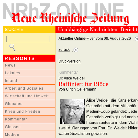
Unabhängige Nachrichten, Berich
SUCHE
Aktueller Online-Flyer vom 08. August 2026
zurück
RESSORTS
Druckversion
News
Kommentar
Lokales
Dr. Alice Weidel
Inland
Raffiniert für Blöde
Arbeit und Soziales
Von Ulrich Gellermann
Wirtschaft und Umwelt
Alice Weidel, die Kanzlerkand
Globales
Gespräch mit dem Milliardär 
Medien-Coup gelandet: Jede
Krieg und Frieden
Gespräch verfolgt und noch 
Kommentar
Interessanteste in dem Wah
Glossen
zwei Äußerungen von Frau Dr. Weidel: Hitle
wären Sozialisten gewesen.
Medien