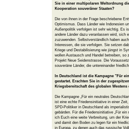
Sie in einer multipolaren Weltordnung di
Kooperation souveräner Staaten?
Die von ihnen in der Frage beschriebene Ent
Optimismus. Dass Länder wie Indonesien un
Außenpolitik verfolgen ist sehr wichtig. Es i
andere Länder dazu veranlassen wird, sich e
zuzuwenden. Selbstverständlich haben auch
Interessen, die sie verfolgen. Sie setzen da
Kriege und Destabilisierung wie jüngst in S
wollen Austausch und Handel betreiben, so 
Projekt Neue Seidenstrasse. Die Voraussetzu
souveräne Länder, die untereinander friedlic
In Deutschland ist die Kampagne "Für ei
gestartet. Erachten Sie in der zugespitze
Kriegsbereitschaft des globalen Westens
Die Kampagne „Für ein neutrales Deutschlan
ist eine echte Friedensinitiative in einer Zei
SPD-Politiker in Deutschland als imperialis
gebärden. Für die Friedensinitiative „Für ei
ich Euch eine weite Verbreitung, um der Kr
und damit den Boden zu legen für ein fried
in Europa, zu denen auch das russische Volk