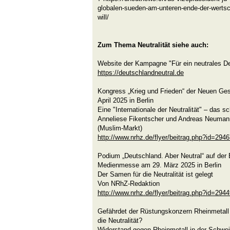
globalen-sueden-am-unteren-ende-der-wertsc
will/
Zum Thema Neutralität siehe auch:
Website der Kampagne "Für ein neutrales D
https://deutschlandneutral.de
Kongress „Krieg und Frieden“ der Neuen Ges
April 2025 in Berlin
Eine "Internationale der Neutralität" – das sc
Anneliese Fikentscher und Andreas Neumann
(Muslim-Markt)
http://www.nrhz.de/flyer/beitrag.php?id=294
Podium „Deutschland. Aber Neutral“ auf der 
Medienmesse am 29. März 2025 in Berlin
Der Samen für die Neutralität ist gelegt
Von NRhZ-Redaktion
http://www.nrhz.de/flyer/beitrag.php?id=294
Gefährdet der Rüstungskonzern Rheinmetal
die Neutralität?
Widerstand gegen Rheinmetall in der Schwe