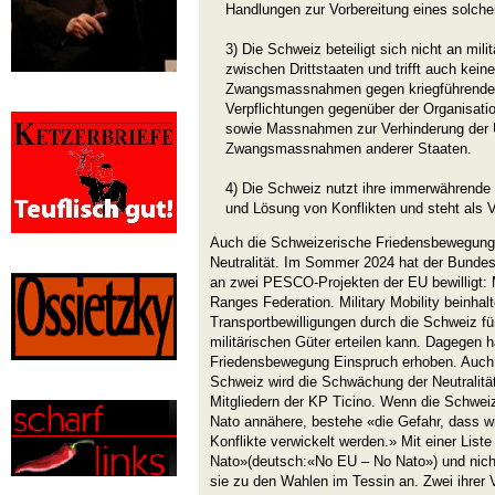
Handlungen zur Vorbereitung eines solchen
3) Die Schweiz beteiligt sich nicht an mi
zwischen Drittstaaten und trifft auch keine
Zwangsmassnahmen gegen kriegführende S
Verpflichtungen gegenüber der Organisati
sowie Massnahmen zur Verhinderung der 
Zwangsmassnahmen anderer Staaten.
4) Die Schweiz nutzt ihre immerwährende N
und Lösung von Konflikten und steht als Ve
Auch die Schweizerische Friedensbewegung (3
Neutralität. Im Sommer 2024 hat der Bundes
an zwei PESCO-Projekten der EU bewilligt: M
Ranges Federation. Military Mobility beinhal
Transportbewilligungen durch die Schweiz fü
militärischen Güter erteilen kann. Dagegen 
Friedensbewegung Einspruch erhoben. Auch i
Schweiz wird die Schwächung der Neutralität 
Mitgliedern der KP Ticino. Wenn die Schweiz
Nato annähere, bestehe «die Gefahr, dass wir
Konflikte verwickelt werden.» Mit einer Lis
Nato»(deutsch:«No EU – No Nato») und nicht
sie zu den Wahlen im Tessin an. Zwei ihrer Ve