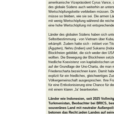
amerikanische Vizepräsident Cyrus Vance, 
des globale Südens auch weiterhin an unterst
Wertschöpfungskette verbleiben müssen. Die 
müsse so bleiben, wie sie sei. Die armen Lä
mit wenig Wertschöpfung während die reiche
eine hohe Wertschöpfung mit entsprechender 
Länder des globalen Südens haben sich unte
Selbstbestimmung - von Vietnam über Kuba,
erkämpft. Zudem hatte sich - initiiert von Ti
(Ägypten), Nehru (Indien) und Sukarno (Ind
Blockfreien gebildet, die sich weder den 
wollten. Die Bewegung der Blockfreien setzt
friedliche Koexistenz von kapitalistischen un
auf der Grundlage der Uno-Charta, die man 
Friedenscharta bezeichnen kann. Damit hab
explizit für ein friedliches, gleichwertiges
Völkergemeinschaft ausgesprochen. Ihre Fr
für eine Entkolonisierung eine Chance für de
mit einem klaren ‚Ja‘ beantworten.
Länder wie Indonesien, seit 2025 Vollmi
Turkmenistan, Beobachter bei BRICS, bes
souveränes Land mit neutraler Außenpoli
betonen das Recht jeden Landes auf sein