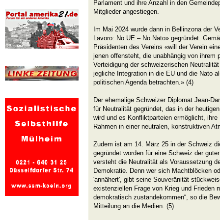
Parlament und ihre Anzahl in den Gemeindep
Mitglieder angestiegen.
Im Mai 2024 wurde dann in Bellinzona der Vere
Lavoro: No UE – No Nato» gegründet. Gemäs
Präsidenten des Vereins «will der Verein eine 
jenen offensteht, die unabhängig von ihrem p
Verteidigung der schweizerischen Neutralität
jegliche Integration in die EU und die Nato al
politischen Agenda betrachten.» (4)
Der ehemalige Schweizer Diplomat Jean-Dan
für Neutralität gegründet, das in der heutigen
wird und es Konfliktparteien ermöglicht, ihre
Rahmen in einer neutralen, konstruktiven A
Zudem ist am 14. März 25 in der Schweiz die
gegründet worden für eine Schweiz der gute
versteht die Neutralität als Voraussetzung d
Demokratie. Denn wer sich Machtblöcken od
'annähert', gibt seine Souveränität stückwei
existenziellen Frage von Krieg und Frieden 
demokratisch zustandekommen“, so die Beweg
Mitteilung an die Medien. (5)