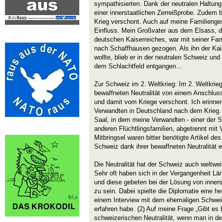
sympathisierten. Dank der neutralen Haltun
einer innerstaatlichen Zerreißprobe. Zudem 
Krieg verschont. Auch auf meine Familienges
Einfluss. Mein Großvater aus dem Elsass, 
deutschen Kaiserreiches, war mit seiner Fam
nach Schaffhausen gezogen. Als ihn der Kai
wollte, blieb er in der neutralen Schweiz un
dem Schlachtfeld entgangen…
Zur Schweiz im 2. Weltkrieg: Im 2. Weltkrieg
bewaffneten Neutralität von einem Anschluss
und damit vom Kriege verschont. Ich erinne
Verwandten in Deutschland nach dem Krieg. 
Saal, in dem meine Verwandten - einer der S
anderen Flüchtlingsfamilien, abgetrennt mit
Mitbringsel waren bitter benötigte Artikel de
Schweiz dank ihrer bewaffneten Neutralität e
Die Neutralität hat der Schweiz auch weltwei
Sehr oft haben sich in der Vergangenheit Lä
und diese gebeten bei der Lösung von innerst
zu sein. Dabei spielte die Diplomatie eine he
einem Interview mit dem ehemaligen Schwei
erfahren habe. (2) Auf meine Frage „Gibt es 
schweizerischen Neutralität, wenn man in d