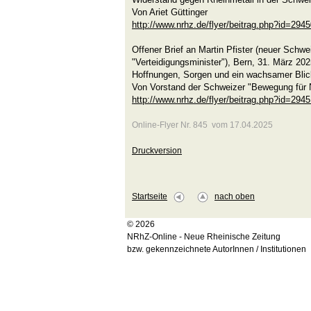
Von Ariet Güttinger
http://www.nrhz.de/flyer/beitrag.php?id=294
Offener Brief an Martin Pfister (neuer Schw
"Verteidigungsminister"), Bern, 31. März 20
Hoffnungen, Sorgen und ein wachsamer Blick
Von Vorstand der Schweizer "Bewegung für N
http://www.nrhz.de/flyer/beitrag.php?id=294
Online-Flyer Nr. 845 vom 17.04.2025
Druckversion
Startseite
nach oben
© 2026
NRhZ-Online - Neue Rheinische Zeitung
bzw. gekennzeichnete AutorInnen / Institutionen