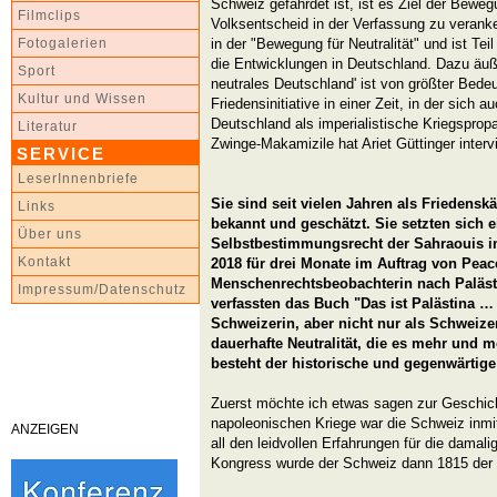
Schweiz gefährdet ist, ist es Ziel der Bewegu
Filmclips
Volksentscheid in der Verfassung zu veranker
in der "Bewegung für Neutralität" und ist Tei
Fotogalerien
die Entwicklungen in Deutschland. Dazu äuß
Sport
neutrales Deutschland' ist von größter Bedeu
Kultur und Wissen
Friedensinitiative in einer Zeit, in der sich 
Deutschland als imperialistische Kriegsprop
Literatur
Zwinge-Makamizile hat Ariet Güttinger interv
SERVICE
LeserInnenbriefe
Sie sind seit vielen Jahren als Friedensk
Links
bekannt und geschätzt. Sie setzten sich e
Über uns
Selbstbestimmungsrecht der Sahraouis in
Kontakt
2018 für drei Monate im Auftrag von Peac
Menschenrechtsbeobachterin nach Palästi
Impressum/Datenschutz
verfassten das Buch "Das ist Palästina … 
Schweizerin, aber nicht nur als Schweizer
dauerhafte Neutralität, die es mehr und m
besteht der historische und gegenwärtige 
Zuerst möchte ich etwas sagen zur Geschich
napoleonischen Kriege war die Schweiz inm
ANZEIGEN
all den leidvollen Erfahrungen für die dama
Kongress wurde der Schweiz dann 1815 der 