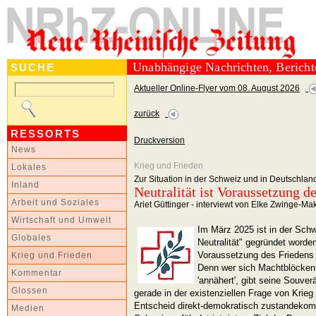
Unabhängige Nachrichten, Berich
SUCHE
Aktueller Online-Flyer vom 08. August 2026
zurück
RESSORTS
Druckversion
News
Krieg und Frieden
Lokales
Zur Situation in der Schweiz und in Deutschlan
Inland
Neutralität ist Voraussetzung d
Arbeit und Soziales
Ariet Güttinger - interviewt von Elke Zwinge-Ma
Wirtschaft und Umwelt
Im März 2025 ist in der Sch
Globales
Neutralität" gegründet worden.
Voraussetzung des Friedens 
Krieg und Frieden
Denn wer sich Machtblöcken 
Kommentar
'annähert', gibt seine Souver
Glossen
gerade in der existenziellen Frage von Krie
Entscheid direkt-demokratisch zustandekomme
Medien