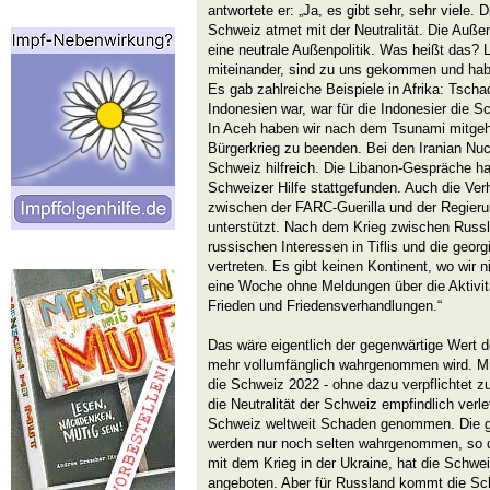
antwortete er: „Ja, es gibt sehr, sehr viele. Di
Schweiz atmet mit der Neutralität. Die Auße
eine neutrale Außenpolitik. Was heißt das? 
miteinander, sind zu uns gekommen und habe
Es gab zahlreiche Beispiele in Afrika: Tschad
Indonesien war, war für die Indonesier die Sc
In Aceh haben wir nach dem Tsunami mitgeho
Bürgerkrieg zu beenden. Bei den Iranian Nuc
Schweiz hilfreich. Die Libanon-Gespräche h
Schweizer Hilfe stattgefunden. Auch die Ve
zwischen der FARC-Guerilla und der Regier
unterstützt. Nach dem Krieg zwischen Russl
russischen Interessen in Tiflis und die geo
vertreten. Es gibt keinen Kontinent, wo wir 
eine Woche ohne Meldungen über die Aktivi
Frieden und Friedensverhandlungen.“
Das wäre eigentlich der gegenwärtige Wert der
mehr vollumfänglich wahrgenommen wird. Mit
die Schweiz 2022 - ohne dazu verpflichtet 
die Neutralität der Schweiz empfindlich verl
Schweiz weltweit Schaden genommen. Die g
werden nur noch selten wahrgenommen, so de
mit dem Krieg in der Ukraine, hat die Schwe
angeboten. Aber für Russland kommt die Sch