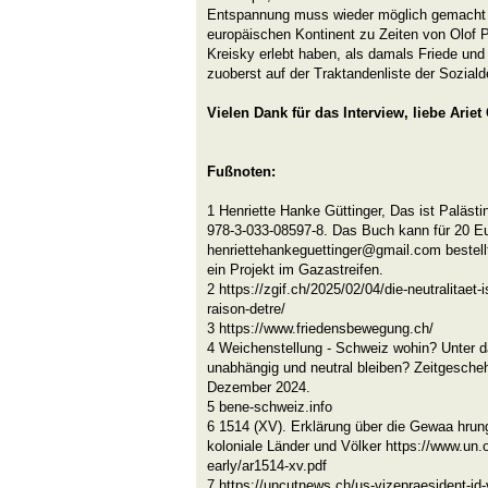
Entspannung muss wieder möglich gemacht 
europäischen Kontinent zu Zeiten von Olof 
Kreisky erlebt haben, als damals Friede un
zuoberst auf der Traktandenliste der Sozial
Vielen Dank für das Interview, liebe Ariet 
Fußnoten:
1 Henriette Hanke Güttinger, Das ist Palästin
978-3-033-08597-8. Das Buch kann für 20 Eur
henriettehankeguettinger@gmail.com bestell
ein Projekt im Gazastreifen.
2 https://zgif.ch/2025/02/04/die-neutralitaet
raison-detre/
3 https://www.friedensbewegung.ch/
4 Weichenstellung - Schweiz wohin? Unter 
unabhängig und neutral bleiben? Zeitgescheh
Dezember 2024.
5 bene-schweiz.info
6 1514 (XV). Erklärung über die Gewaa hrun
koloniale Länder und Völker https://www.un.
early/ar1514-xv.pdf
7 https://uncutnews.ch/us-vizepraesident-jd