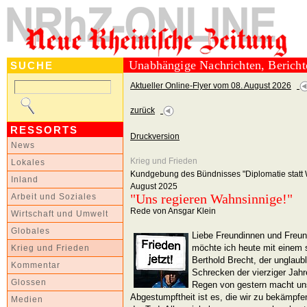
Unabhängige Nachrichten, Berich
SUCHE
Aktueller Online-Flyer vom 08. August 2026
zurück
RESSORTS
Druckversion
News
Krieg und Frieden
Lokales
Kundgebung des Bündnisses "Diplomatie statt 
Inland
August 2025
"Uns regieren Wahnsinnige!"
Arbeit und Soziales
Rede von Ansgar Klein
Wirtschaft und Umwelt
Globales
Liebe Freundinnen und Freun
möchte ich heute mit einem 
Krieg und Frieden
Berthold Brecht, der unglaubli
Kommentar
Schrecken der vierziger Jah
Glossen
Regen von gestern macht uns
Abgestumpftheit ist es, die wir zu bekämpfen
Medien