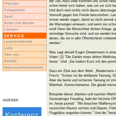
der Tod. Allzu viele kommen uns schon heute
Filmclips
schon hinter sich haben, was sie vor sich h
Und doch wird nichts mich davon überzeugen,
Fotogalerien
Vernunft gegen ihre Feinde beizustehen. L
Sport
immer wieder sagen, damit es nicht einmal 
Kultur und Wissen
die Warnungen erneuern, und wenn sie sch
sind! Denn der Menschheit drohen Kriege, g
Literatur
armselige Versuche sind, und sie werden k
SERVICE
denen, die sie in aller Öffentlichkeit vorber
LeserInnenbriefe
werden.“
Links
Was sagt aktuell Eugen Drewermann in einem
Über uns
Video: [1] "Die Gefahr eines dritten Weltkrie
Kontakt
heute.“ Und: „Sie ködern Euch mit den primit
Impressum/Datenschutz
Dazu ein Zitat aus dem Werk: „Biedermann u
Frisch: "Scherz ist die drittbeste Tarnung. D
Aber die beste und sicherste Tarnung ist im
Wahrheit. Komischerweise. Die glaubt niema
Beispiele dieser ‚blanken und nackten Wahrhe
Generalmajor Freuding, bald der höchste Off
ANZEIGEN
im ‚heute journal‘: "Wir brauchen Waffensyst
russischen Raums reichen und Depots, Führ
Flugplätze angreifen können." Und die "heute