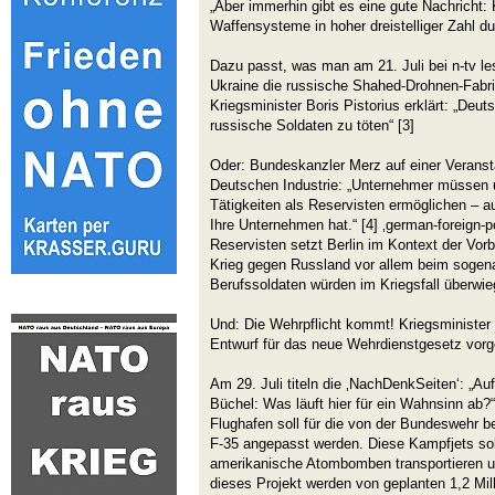
„Aber immerhin gibt es eine gute Nachricht:
Waffensysteme in hoher dreistelliger Zahl 
Dazu passt, was man am 21. Juli bei n-tv le
Ukraine die russische Shahed-Drohnen-Fabrik
Kriegsminister Boris Pistorius erklärt: „Deu
russische Soldaten zu töten“ [3]
Oder: Bundeskanzler Merz auf einer Verans
Deutschen Industrie: „Unternehmer müssen un
Tätigkeiten als Reservisten ermöglichen –
Ihre Unternehmen hat.“ [4] ‚german-foreign-po
Reservisten setzt Berlin im Kontext der Vor
Krieg gegen Russland vor allem beim sogen
Berufssoldaten würden im Kriegsfall überwieg
Und: Die Wehrpflicht kommt! Kriegsminister 
Entwurf für das neue Wehrdienstgesetz vorges
Am 29. Juli titeln die ‚NachDenkSeiten‘: „Au
Büchel: Was läuft hier für ein Wahnsinn ab?“.
Flughafen soll für die von der Bundeswehr 
F-35 angepasst werden. Diese Kampfjets sol
amerikanische Atombomben transportieren u
dieses Projekt werden von geplanten 1,2 Mill