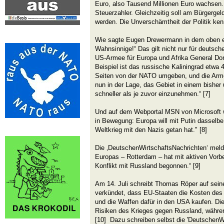
Euro, also Tausend Millionen Euro wachsen.
Steuerzahler. Gleichzeitig soll am Bürgergel
werden. Die Unverschämtheit der Politik ken
Wie sagte Eugen Drewermann in dem oben e
Wahnsinnige!“ Das gilt nicht nur für deutsche
US-Armee für Europa und Afrika General Do
Beispiel ist das russische Kaliningrad etwa 4
Seiten von der NATO umgeben, und die Arme
nun in der Lage, das Gebiet in einem bisher
schneller als je zuvor einzunehmen.“ [7]
Und auf dem Webportal MSN von Microsoft wir
in Bewegung: Europa will mit Putin dasselb
Weltkrieg mit den Nazis getan hat." [8]
Die ‚DeutschenWirtschaftsNachrichten‘ melde
Europas – Rotterdam – hat mit aktiven Vorb
Konflikt mit Russland begonnen.“ [9]
Am 14. Juli schreibt Thomas Röper auf sein
verkündet, dass EU-Staaten die Kosten des
und die Waffen dafür in den USA kaufen. Die
Risiken des Krieges gegen Russland, währen
[10] Dazu schreiben selbst die 'DeutschenWir