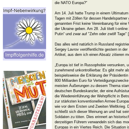
die NATO Europa?"
Am 14. Juli hatte Trump in einem Ultimatum 
Tagen mit Zöllen für dessen Handelspartner g
genannten Frist keine Vereinbarung für eine
der Ukraine geben. Am 28. Juli titelt t-onlin
Putin“ und zwar auf "Zehn oder zwölf Tage" [
Das alles wird natürlich in Russland registri
Sergey Lavrov veröffentlichte gestern in de
Artikel, aus dem ich einen Absatz zitieren m
„Europa ist tief in Russophobie versunken, un
zunehmend unkontrollierbar. Es gibt mehr al
beispielsweise die Erklärung der Präsident
800 Milliarden Euro für Verteidigungszwecke 
meisten Äußerungen zu diesem Thema stamm
deutschen Bundeskanzler, der eine Aufrüstu
die Wiedereinführung der Wehrpflicht in Bet
zur stärksten konventionellen Armee Europa
wie vor dem Ersten und Zweiten Weltkrieg. D
schließt sich dieser Meinung an und hat sein
Soldaten zu töten. Dies erinnert an historisc
derzeitigen Führern verwandeln sich das mo
Europas in ein Viertes Reich. Die Situation i