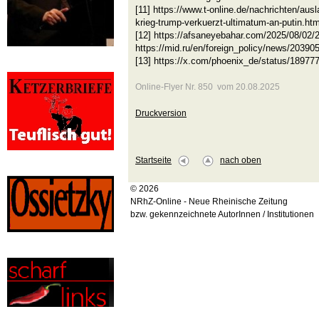
[11] https://www.t-online.de/nachrichten/au
krieg-trump-verkuerzt-ultimatum-an-putin.htm
[12] https://afsaneyebahar.com/2025/08/02/
https://mid.ru/en/foreign_policy/news/20390
[13] https://x.com/phoenix_de/status/1897
Online-Flyer Nr. 850 vom 20.08.2025
Druckversion
Startseite
nach oben
© 2026
NRhZ-Online - Neue Rheinische Zeitung
bzw. gekennzeichnete AutorInnen / Institutionen