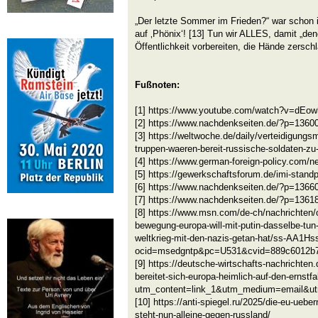
„Der letzte Sommer im Frieden?“ war schon 
auf ‚Phönix‘! [13] Tun wir ALLES, damit „dene
Öffentlichkeit vorbereiten, die Hände zersc
Fußnoten:
[1] https://www.youtube.com/watch?v=dE
[2] https://www.nachdenkseiten.de/?p=1360
[3] https://weltwoche.de/daily/verteidigungsm
truppen-waeren-bereit-russische-soldaten-zu-
[4] https://www.german-foreign-policy.com/n
[5] https://gewerkschaftsforum.de/imi-stand
[6] https://www.nachdenkseiten.de/?p=1366
[7] https://www.nachdenkseiten.de/?p=1361
[8] https://www.msn.com/de-ch/nachrichten/
bewegung-europa-will-mit-putin-dasselbe-tu
weltkrieg-mit-den-nazis-getan-hat/ss-AA1H
ocid=msedgntp&pc=U531&cvid=889c6012b
[9] https://deutsche-wirtschafts-nachrichten
bereitet-sich-europa-heimlich-auf-den-ernstfa
utm_content=link_1&utm_medium=email&
[10] https://anti-spiegel.ru/2025/die-eu-uebe
steht-nun-alleine-gegen-russland/