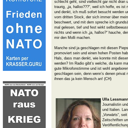
schlecht geht, sind vielleicht gar nicht dran
traurig, „ja, halloo???“, weil ich hoffe, es is
und denkt, ich muß sofort besucht werden un
vom dritten Stock, der sich immer über me
beschwert, und mit dem spreche ich grundsät
mal gelesen, tief und fest wirkt selbstbewuss
nichts und wenn ich „ja, halloo?“ hauche, de
mir den Molli machen.
Manche sind ja geschlagen mit diesen Piep
promoviert sein und einen hohen Posten ha
Hals, dass man denkt, wie konnte mit dies
werden? Im Radio gibt’s welche, da kann m
gute Mikrofonstimme und ist wohl angeboren
geschlagen sein, denn wenn’s denen privat m
ihnen das ja kein Mensch an! (CH)
Ulla Lessmann
Journalistin und
und Italien. La
„Vorwärts“, seit
Zeitschriften u
Veröffentlichun