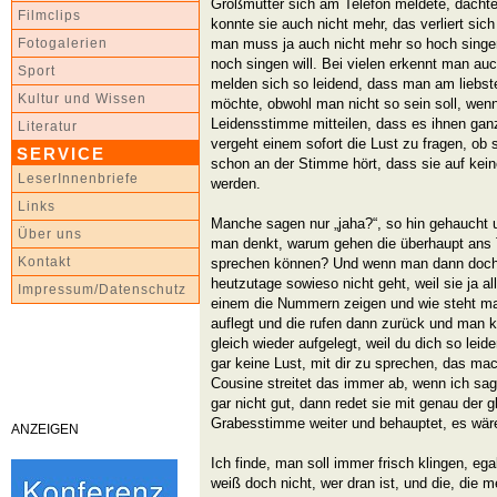
Großmutter sich am Telefon meldete, dachten
Filmclips
konnte sie auch nicht mehr, das verliert sic
man muss ja auch nicht mehr so hoch sing
Fotogalerien
noch singen will. Bei vielen erkennt man auch
Sport
melden sich so leidend, dass man am liebste
Kultur und Wissen
möchte, obwohl man nicht so sein soll, wenn
Leidensstimme mitteilen, dass es ihnen ganz
Literatur
vergeht einem sofort die Lust zu fragen, ob 
SERVICE
schon an der Stimme hört, dass sie auf kein
LeserInnenbriefe
werden.
Links
Manche sagen nur „jaha?“, so hin gehaucht 
Über uns
man denkt, warum gehen die überhaupt ans 
Kontakt
sprechen können? Und wenn man dann doch n
heutzutage sowieso nicht geht, weil sie ja al
Impressum/Datenschutz
einem die Nummern zeigen und wie steht m
auflegt und die rufen dann zurück und man k
gleich wieder aufgelegt, weil du dich so leid
gar keine Lust, mit dir zu sprechen, das ma
Cousine streitet das immer ab, wenn ich sag
gar nicht gut, dann redet sie mit genau der 
Grabesstimme weiter und behauptet, es wäre
ANZEIGEN
Ich finde, man soll immer frisch klingen, eg
weiß doch nicht, wer dran ist, und die, die 