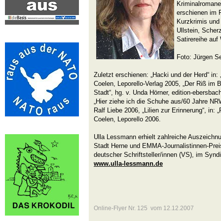
Kriminalromane
erschienen im 
Kurzkrimis und
Ullstein, Scher
Satirereihe au
Foto: Jürgen Se
Zuletzt erschienen: „Hacki und der Herd“ in: „
Coelen, Leporello-Verlag 2005, „Der Riß im 
Stadt“, hg. v. Unda Hörner, edition-ebersbac
„Hier ziehe ich die Schuhe aus/60 Jahre NRW
Ralf Liebe 2006, „Lilien zur Erinnerung“, in:
Coelen, Leporello 2006.
Ulla Lessmann erhielt zahlreiche Auszeichnu
Stadt Herne und EMMA-Journalistinnen-Preis.
deutscher Schriftsteller/innen (VS), im Syndi
www.ulla-lessmann.de
Online-Flyer Nr. 125 vom 12.12.2007