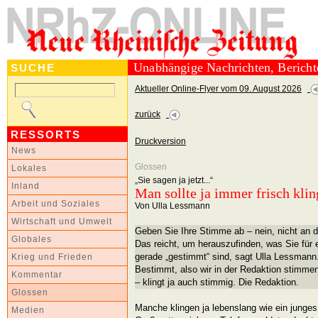
Unabhängige Nachrichten, Berich
SUCHE
Aktueller Online-Flyer vom 09. August 2026
zurück
RESSORTS
Druckversion
News
Glossen
Lokales
„Sie sagen ja jetzt...“
Inland
Man sollte ja immer frisch kli
Arbeit und Soziales
Von Ulla Lessmann
Wirtschaft und Umwelt
Geben Sie Ihre Stimme ab – nein, nicht an d
Globales
Das reicht, um herauszu
finden, was Sie für
gerade „gestimmt“ sind, sagt Ulla Lessmann
Krieg und Frieden
Bestimmt, also wir in der Redaktion stimmen 
Kommentar
– klingt ja auch stimmig. Die Redaktion.
Glossen
Manche klingen ja lebenslang wie ein jung
Medien