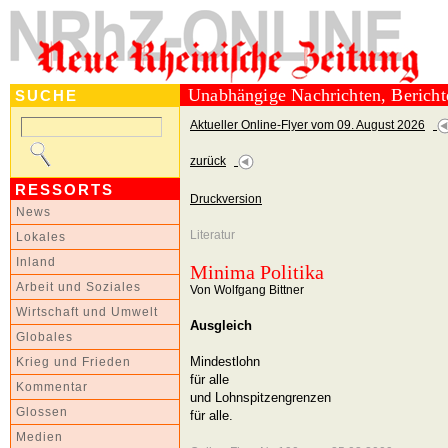
Unabhängige Nachrichten, Berich
SUCHE
Aktueller Online-Flyer vom 09. August 2026
zurück
RESSORTS
Druckversion
News
Literatur
Lokales
Inland
Minima Politika
Arbeit und Soziales
Von Wolfgang Bittner
Wirtschaft und Umwelt
Ausgleich
Globales
Mindestlohn
Krieg und Frieden
für alle
Kommentar
und Lohnspitzengrenzen
Glossen
für alle.
Medien