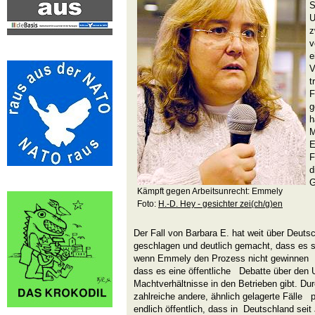
S
U
z
v
e
V
t
F
g
h
M
E
F
d
G
Kämpft gegen Arbeitsunrecht: Emmely
Foto:
H.-D. Hey - gesichter zei(ch/g)en
Der Fall von Barbara E. hat weit über Deut
geschlagen und deutlich gemacht, dass es 
wenn Emmely den Prozess nicht gewinnen sol
dass es eine öffentliche Debatte über den 
Machtverhältnisse in den Betrieben gibt. D
zahlreiche andere, ähnlich gelagerte Fälle
endlich öffentlich, dass in Deutschland sei