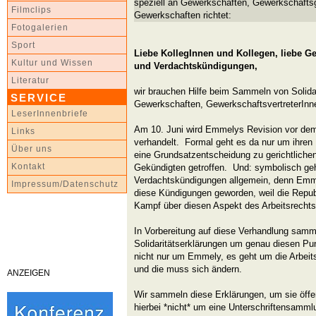
speziell an Gewerkschaften, Gewerkschafts
Filmclips
Gewerkschaften richtet:
Fotogalerien
Sport
Liebe KollegInnen und Kollegen, liebe G
Kultur und Wissen
und Verdachtskündigungen,
Literatur
wir brauchen Hilfe beim Sammeln von Solida
SERVICE
Gewerkschaften, GewerkschaftsvertreterInne
LeserInnenbriefe
Am 10. Juni wird Emmelys Revision vor dem
Links
verhandelt. Formal geht es da nur um ihren 
Über uns
eine Grundsatzentscheidung zu gerichtliche
Kontakt
Gekündigten getroffen. Und: symbolisch geh
Verdachtskündigungen allgemein, denn Emmel
Impressum/Datenschutz
diese Kündigungen geworden, weil die Repub
Kampf über diesen Aspekt des Arbeitsrechts i
In Vorbereitung auf diese Verhandlung samme
Solidaritätserklärungen um genau diesen Pu
nicht nur um Emmely, es geht um die Arbeit
und die muss sich ändern.
ANZEIGEN
Wir sammeln diese Erklärungen, um sie öffe
hierbei *nicht* um eine Unterschriftensamml