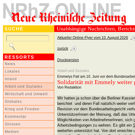
Unabhängige Nachrichten, Berich
SUCHE
Aktueller Online-Flyer vom 10. August 2026
zurück
RESSORTS
Druckversion
News
Arbeit und Soziales
Lokales
Emmelys Fall am 10. Juni vor dem Bundesarbei
Inland
Solidarität mit Emmely weiter 
Arbeit und Soziales
Von Redaktion
Wirtschaft und Umwelt
Wir hatten ja schon über die Berliner Kassi
Globales
berichtet und deren Fall natürlich weiter verf
Revision vor dem Bundesarbeitsgericht verh
Krieg und Frieden
UnterstützerInnen der Meinung, daß das Urte
Kommentar
Möglichkeiten von ArbeitnehmerInnen, sich 
Glossen
Arbeitsbedingungen zu wehren. Es gibt ein
S
weiterhin unterstützt hat. Von dort erreichte u
Medien