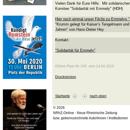
Vielen Dank für Eure Hilfe. Mit solidarisch
Komitee "Solidarität mit Emmely" (HDH)
Hier noch einmal unser Filclip zu Emmelys "
"Krumm gelegt für Kaiser’s Tengelmann und 
Jahren" von Hans-Dieter Hey
Kontakt:
"Solidarität für Emmely"
Online-Flyer Nr. 245 vom 14.04.2010
Druckversion
Startseite
nach oben
© 2026
NRhZ-Online - Neue Rheinische Zeitung
bzw. gekennzeichnete AutorInnen / Institutionen