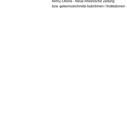
NRhZ-Online - Neue Rheinische Zeitung
bzw. gekennzeichnete AutorInnen / Institutionen