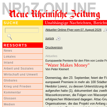
Unabhängige Nachrichten, Berich
SUCHE
Aktueller Online-Flyer vom 07. August 2026
zurück
RESSORTS
Druckversion
News
Aktuelles
Lokales
Europaweite Pemiere für den Film von Leslie F
Inland
"Water Makes Money"
Arbeit und Soziales
Von Peter Kleinert
Wirtschaft und Umwelt
Donnerstag, den 23. September, feiert der 
Globales
europaweit Premiere in mehr als 100 Städten
Herdolor Lorenz, zu dessen Unterstützung d
Krieg und Frieden
aufgerufen hatte (1), dokumentiert das zwei
Kommentar
Wasserkonzernen, die Folgen von Wasserpriv
Glossen
erfolgreichen Widerstand dagegen. Attac-Gr
Organisationen, die das Projekt von Anfang 
Medien