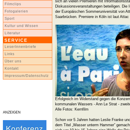
sich an vielen Premieren mit Informationsst
Filmclips
Diskussionsveranstaltungen beteiligen. Die 
der Europäischen Sommeruniversität von At
Fotogalerien
Saarbrücken. Premiere in Köln ist laut Atta
Sport
Kultur und Wissen
Literatur
SERVICE
LeserInnenbriefe
Links
Über uns
Kontakt
Impressum/Datenschutz
Erfolgreich im Widerstand gegen die Konzer
kommunalen Wassers - Ann Le Strat - zweite
Alle Fotos: Kernfilm
ANZEIGEN
Schon vor 5 Jahren hatten Leslie Franke und
dem Titel „Wasser unterm Hammer” gemacht.