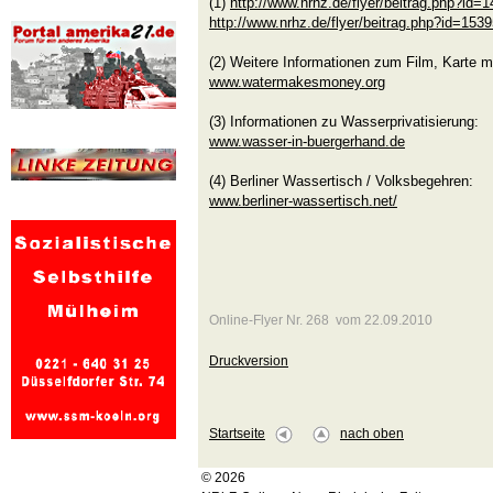
(1)
http://www.nrhz.de/flyer/beitrag.php?id=
http://www.nrhz.de/flyer/beitrag.php?id=153
(2) Weitere Informationen zum Film, Karte mi
www.watermakesmoney.org
(3) Informationen zu Wasserprivatisierung:
www.wasser-in-buergerhand.de
(4) Berliner Wassertisch / Volksbegehren:
www.berliner-wassertisch.net/
Online-Flyer Nr. 268 vom 22.09.2010
Druckversion
Startseite
nach oben
© 2026