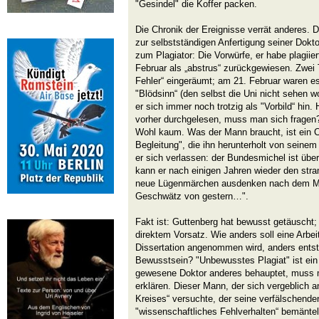
"Gesindel" die Koffer packen.
Die Chronik der Ereignisse verrät anderes. 
zur selbstständigen Anfertigung seiner Dokto
zum Plagiator: Die Vorwürfe, er habe plagii
Februar als „abstrus“ zurückgewiesen. Zwei
Fehler“ eingeräumt; am 21. Februar waren es
"Blödsinn“ (den selbst die Uni nicht sehen wo
er sich immer noch trotzig als "Vorbild“ hin. 
vorher durchgelesen, muss man sich fragen?
Wohl kaum. Was der Mann braucht, ist ein Co
Begleitung", die ihn herunterholt von seine
er sich verlassen: der Bundesmichel ist üb
kann er nach einigen Jahren wieder den stra
neue Lügenmärchen ausdenken nach dem M
Geschwätz von gestern…".
Fakt ist: Guttenberg hat bewusst getäuscht;
direktem Vorsatz. Wie anders soll eine Arbeit
Dissertation angenommen wird, anders entst
Bewusstsein? "Unbewusstes Plagiat" ist ein
gewesene Doktor anderes behauptet, muss m
erklären. Dieser Mann, der sich vergeblich 
Kreises“ versuchte, der seine verfälschend
"wissenschaftliches Fehlverhalten“ bemäntelt