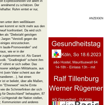
on Expressionisten vor allem in
t annähernd zu schätzen. Der
elhafter. Ruhm erntet er nur,
ANZEIGEN
nen unter dem weißblauen
chen kommt er nicht mehr aus den
wurf konfrontiert. Da wird sich
en als "Diebstahl geistigen
n Jargon "Verstoß gegen die
t einiges einzustecken.
m laude-Promovenden" und
aus, wie er in der
se zugekommen ist. Als Garant
volk. "Gradlinigkeit“ scheint ihm
t“ rühmt er sich selber. Das
nserer adeligen Militärkaste, aus
mt (sein Vater scheint aus der
mmandieren…), hat einen
ist er beliebt, über alle Maßen,
em "Ehrenwort" reiche Ernte
 wie die Schmierfinken der sich
g für Deutschland" behaupten, 87
Lichtgestalt der Nation stellen,
er, Kommunisten und anderes