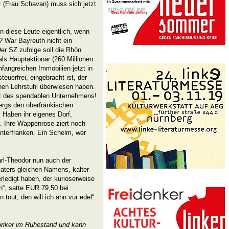
nz (Frau Schavan) muss sich jetzt
 diese Leute eigentlich, wenn
? War Bayreuth nicht ein
er SZ zufolge soll die Rhön
als Hauptaktionär (260 Millionen
mfangreichen Immobilien jetzt in
teuerfrei, eingebracht ist, der
inen Lehrstuhl überwiesen haben.
at des spendablen Unternehmens!
ergs den oberfränkischen
Haben ihr eigenes Dorf,
. Ihre Wappenrose ziert noch
nterfranken. Ein Schelm, wer
Karl-Theodor nun auch der
ters gleichen Namens, kalter
erledigt haben, der kurioserweise
n“, satte EUR 79,50 bei
 tout, den will ich ahn vür edel“.
oriker im Ruhestand und kann