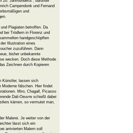
n 20. Jahrhunderts“, darunter
einrich Campendonk und Fernand
ewerbsmäßigen und
gen.
 und Plagiaten betroffen. Da
d bei Trödlern in Florenz und
gesammelten handgeschöpften
er Illustration eines
Boucher zuzuführen. Dann
neue, bisher unbekannte
resse wecken. Doch diese Methode
 das Zeichnen durch Kopieren
n Künstler, lassen sich
e Moderne fälschen. Hier findet
riationen. Miro, Chagall, Picasso
erende Dali-Oeuvre schießt dabei
nstlers kämen, so vermutet man,
der Malerei. Je weiter von der
ichter lässt sich ein
i arrivierten Malern soll