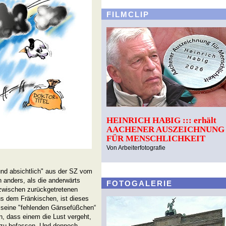
FILMCLIP
HEINRICH HABIG ::: erhält
AACHENER AUSZEICHNUNG
FÜR MENSCHLICHKEIT
Von Arbeiterfotografie
l und absichtlich" aus der SZ vom
 anders, als die anderwärts
FOTOGALERIE
nzwischen zurückgetretenen
us dem Fränkischen, ist dieses
d seine "fehlenden Gänsefüßchen“
en, dass einem die Lust vergeht,
r zu befassen. Und dennoch