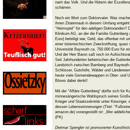
narrt das Volk. Und die Hüterin der Exzelle
schämen.
Noch ein Wort zum Doktorvater. Was machen
ihnen Zitatenraub in diesem Umfang entgeht
"Heimspiel" für den adeligen Doktoranden? D
Klinikum AG, an der die Familie Guttenberg 
Euro) beteiligt war, Geld, das offenbar mit u
einer österreichischen Zweckstiftung, quasi s
Universität Bayreuth ca. 750.000 Euro für e
Und der Herr Baron saß noch im Aufsichtsr
Seit Jahrhunderten beherrschen die Guttenb
Landstrich zwischen Bamberg und Bayreuth. 
Schlösser, Gutshöfe, Wälder und Ländereien
heute viele Gemeindewappen in Ober- und U
Böses dabei denkt!
Mit der "Affäre Guttenberg“ dürfte sich für 
minnesängerische Wahlspruch seines Großva
Krieger und Staatssekretär unter Kiesinger, 
dessen Lebenserinnerungen (Titel: "Fußnote
amazon.de) vorangestellt ist: „Wer addelichen
(PK)
Dietmar Spengler ist promovierter Kunsthist