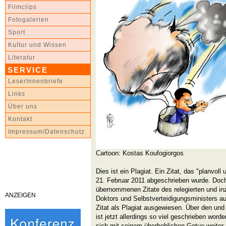
Filmclips
Fotogalerien
Sport
Kultur und Wissen
Literatur
SERVICE
LeserInnenbriefe
Links
Über uns
Kontakt
Impressum/Datenschutz
Cartoon: Kostas Koufogiorgos
Dies ist ein Plagiat. Ein Zitat, das "planvol
21. Februar 2011 abgeschrieben wurde. Doch
übernommenen Zitate des relegierten und i
ANZEIGEN
Doktors und Selbstverteidigungsministers a
Zitat als Plagiat ausgewiesen. Über den un
ist jetzt allerdings so viel geschrieben word
sich mit seinem überheblichen Getue weite