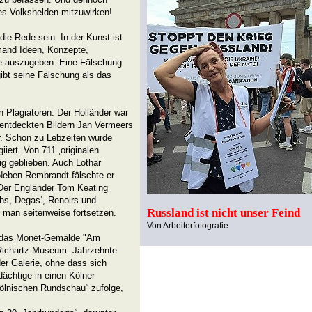
s Volkshelden mitzuwirken!
die Rede sein. In der Kunst ist
emand Ideen, Konzepte,
e auszugeben. Eine Fälschung
gibt seine Fälschung als das
 Plagiatoren. Der Holländer war
nentdeckten Bildern Jan Vermeers
r. Schon zu Lebzeiten wurde
iert. Von 711 ‚originalen
g geblieben. Auch Lothar
 Neben Rembrandt fälschte er
 Der Engländer Tom Keating
hs, Degas‘, Renoirs und
Russland ist nicht unser Feind
e man seitenweise fortsetzen.
Von Arbeiterfotografie
st das Monet-Gemälde "Am
f-Richartz-Museum. Jahrzehnte
der Galerie, ohne dass sich
dächtige in einen Kölner
Kölnischen Rundschau“ zufolge,