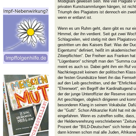
Modigliani gewesen sein. Wie viel Plagiate v
privaten Kunstsammlungen hängen, ist nich
Triumph des Plagiators ist dennoch ein zweif
wenn er entlarvt ist.
Wenn es um Ruhm geht, dann gibt es nur ei
Himmel, der ihn verdient. Seit gut zwei Wo
Schlagzeilen, wird stetig mit dem Plagiatsvor
gestritten um des Kaisers Bart: Was der Dud
Eigentums“ definiert, heißt im akademische
Zitierpflichten“. Der Freiherr aus Franken ha
"Lügenbaron“ schimpft man den "Summa cu
meint es auch so. Dabei geht ihm ein Ruf vor
Nachkriegszeit keinem der politischen Klas
der festen Grundsätze feiert ihn das Fernseh
auf den Leib geschnitten, und der "Ehrlichkei
"Ehrenwort“, ein Begriff der Kardinaltugend u
der der junge Unteroffizier der Reserve stam
Art geschlagen, obgleich dirigieren und ko
besonderen Klang in seinem Vokabular. Dafür 
der "Gutti“. Schon Altkanzler Kohl hat mit d
eingefahren. Wenn es zutreffen sollte, dass,
der Heldenverehrung verschriebenen "Zeitun
Prozent der "BILD-Deutschen" sich hinter die 
dann können schon mal alle Juden, Afrikan