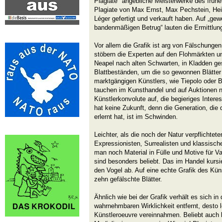
Plagiate "angebliche Meisterwerke des frühe
Plagiate von Max Ernst, Max Pechstein, H
Léger gefertigt und verkauft haben. Auf „g
bandenmäßigen Betrug“ lauten die Ermittlun
Vor allem die Grafik ist arg von Fälschungen
stöbern die Experten auf den Flohmärkten un
Neapel nach alten Schwarten, in Kladden 
Blattbeständen, um die so gewonnen Blätter d
marktgängigen Künstlers, wie Tiepolo oder 
tauchen im Kunsthandel und auf Auktionen 
Künstlerkonvolute auf, die begieriges Inte
hat keine Zukunft, denn die Generation, die
erlernt hat, ist im Schwinden.
Leichter, als die noch der Natur verpflichtete
Expressionisten, Surrealisten und klassisch
man noch Material in Fülle und Motive für Va
sind besonders beliebt. Das im Handel kursi
den Vogel ab. Auf eine echte Grafik des Kü
zehn gefälschte Blätter.
Ähnlich wie bei der Grafik verhält es sich in 
wahrnehmbaren Wirklichkeit entfernt, desto le
Künstleroeuvre vereinnahmen. Beliebt auch be