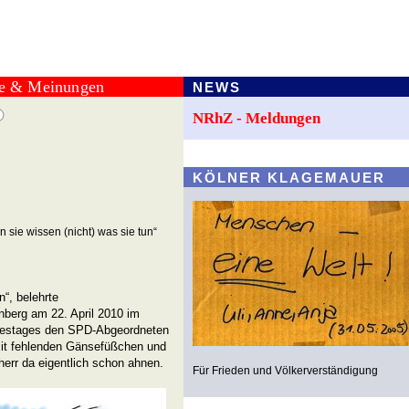
te & Meinungen
NEWS
NRhZ - Meldungen
KÖLNER KLAGEMAUER
n sie wissen (nicht) was sie tun“
“, belehrte
nberg am 22. April 2010 im
estages den SPD-Abgeordneten
 mit fehlenden Gänsefüßchen und
err da eigentlich schon ahnen.
Für Frieden und Völkerverständigung