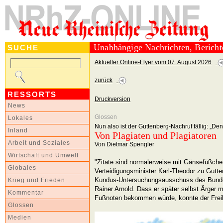
Unabhängige Nachrichten, Berich
SUCHE
Aktueller Online-Flyer vom 07. August 2026
zurück
RESSORTS
Druckversion
News
Glossen
Lokales
Nun also ist der Guttenberg-Nachruf fällig: „Den
Inland
Von Plagiaten und Plagiatoren
Arbeit und Soziales
Von Dietmar Spengler
Wirtschaft und Umwelt
"Zitate sind normalerweise mit Gänsefüßchen
Globales
Verteidigungsminister Karl-Theodor zu Gutte
Kundus-Untersuchungsausschuss des Bund
Krieg und Frieden
Rainer Arnold. Dass er später selbst Ärger
Kommentar
Fußnoten bekommen würde, konnte der Freih
Glossen
Medien