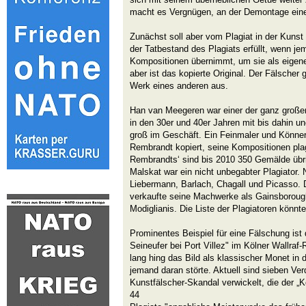
macht es Vergnügen, an der Demontage eine
Zunächst soll aber vom Plagiat in der Kunst 
der Tatbestand des Plagiats erfüllt, wenn j
Kompositionen übernimmt, um sie als eigen
aber ist das kopierte Original. Der Fälscher 
Werk eines anderen aus.
Han van Meegeren war einer der ganz großen
in den 30er und 40er Jahren mit bis dahin u
groß im Geschäft. Ein Feinmaler und Könne
Rembrandt kopiert, seine Kompositionen plagi
Rembrandts‘ sind bis 2010 350 Gemälde übri
Malskat war ein nicht unbegabter Plagiator.
Liebermann, Barlach, Chagall und Picasso.
verkaufte seine Machwerke als Gainsboroug
Modiglianis. Die Liste der Plagiatoren könnt
Prominentes Beispiel für eine Fälschung i
Seineufer bei Port Villez" im Kölner Wallra
lang hing das Bild als klassischer Monet in 
jemand daran störte. Aktuell sind sieben Ver
Kunstfälscher-Skandal verwickelt, die der „
44