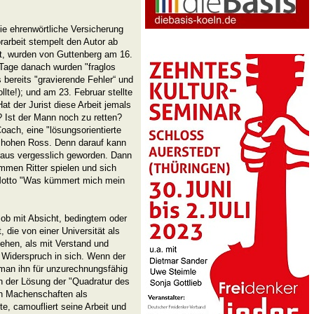
Die ehrenwörtliche Versicherung
rarbeit stempelt den Autor ab
ert, wurden von Guttenberg am 16.
 Tage danach wurden "fraglos
 bereits "gravierende Fehler“ und
llte!); und am 23. Februar stellte
Hat der Jurist diese Arbeit jemals
 Ist der Mann noch zu retten?
ach, eine "lösungsorientierte
m hohen Ross. Denn darauf kann
eraus vergesslich geworden. Dann
mmen Ritter spielen und sich
otto "Was kümmert mich mein
 ob mit Absicht, bedingtem oder
, die von einer Universität als
ehen, als mit Verstand und
 Widerspruch in sich. Wenn der
an ihn für unzurechnungsfähig
an der Lösung der "Quadratur des
en Machenschaften als
e, camoufliert seine Arbeit und