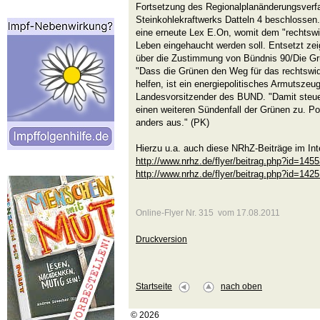
Fortsetzung des Regionalplanänderungsverf
Steinkohlekraftwerks Datteln 4 beschlossen
eine erneute Lex E.On, womit dem "rechtswi
Leben eingehaucht werden soll. Entsetzt ze
über die Zustimmung von Bündnis 90/Die G
"Dass die Grünen den Weg für das rechtswidr
helfen, ist ein energiepolitisches Armutszeu
Landesvorsitzender des BUND. "Damit steuern
einen weiteren Sündenfall der Grünen zu. Pol
anders aus." (PK)
Hierzu u.a. auch diese NRhZ-Beiträge im Int
http://www.nrhz.de/flyer/beitrag.php?id=145
http://www.nrhz.de/flyer/beitrag.php?id=142
Online-Flyer Nr. 315 vom 17.08.2011
Druckversion
Startseite
nach oben
© 2026