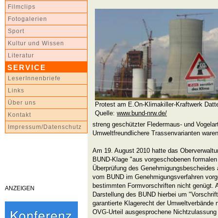
Filmclips
Fotogalerien
Sport
Kultur und Wissen
Literatur
SERVICE
LeserInnenbriefe
Links
Über uns
Protest am E.On-Klimakiller-Kraftwerk Datt
Quelle:
www.bund-nrw.de/
Kontakt
streng geschützter Fledermaus- und Vogelart
Impressum/Datenschutz
Umweltfreundlichere Trassenvarianten waren
Am 19. August 2010 hatte das Oberverwaltu
BUND-Klage "aus vorgeschobenen formalen 
Überprüfung des Genehmigungsbescheides a
vom BUND im Genehmigungsverfahren vorg
bestimmten Formvorschriften nicht genügt. A
ANZEIGEN
Darstellung des BUND hierbei um "Vorschrift
garantierte Klagerecht der Umweltverbände n
OVG-Urteil ausgesprochene Nichtzulassung 