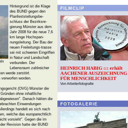
Hintergrund ist die Klage
FILMCLIP
des BUND gegen den
Planfeststellungsbe-
schluss der Bezirksre-
gierung Münster aus dem
Jahr 2008 für die neue 7,6
km lange Hochspan-
nungsleitung. Der Bau der
neuen Freileitungs-trasse
sei mit schweren Eingriffen
in Natur und Landschaft
eln
verbunden. Der
HEINRICH HABIG ::: erhält
Lebensraum zahlreicher
AACHENER AUSZEICHNUNG
en werde zerstört.
FÜR MENSCHLICHKEIT
 verworfen worden.
Von Arbeiterfotografie
ngsgericht (OVG) Münster die
Gründen ohne inhaltliche
bgewiesen". Danach hätten die
FOTOGALERIE
ebrachten Einwendungen
llerdings handelt es sich nach
en, welche das europarechtlich
icht vorsieht". Gegen die im
der Revision hatte der BUND