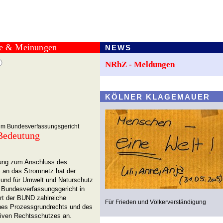
te & Meinungen
NEWS
NRhZ - Meldungen
KÖLNER KLAGEMAUER
beim Bundesverfassungsgericht
 Bedeutung
tung zum Anschluss des
4 an das Stromnetz hat der
Bund für Umwelt und Naturschutz
 Bundesverfassungsgericht in
hrt der BUND zahlreiche
Für Frieden und Völkerverständigung
ines Prozessgrundrechts und des
tiven Rechtsschutzes an.