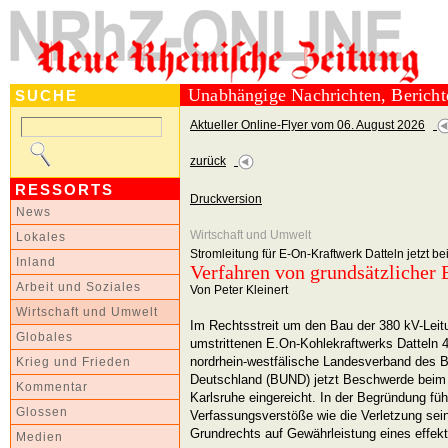
Unabhängige Nachrichten, Berich
SUCHE
Aktueller Online-Flyer vom 06. August 2026
zurück
RESSORTS
Druckversion
News
Wirtschaft und Umwelt
Lokales
Stromleitung für E-On-Kraftwerk Datteln jetzt 
Inland
Verfahren von grundsätzlicher
Arbeit und Soziales
Von Peter Kleinert
Wirtschaft und Umwelt
Im Rechtsstreit um den Bau der 380 kV-Lei
Globales
umstrittenen E.On-Kohlekraftwerks Datteln 
nordrhein-westfälische Landesverband des 
Krieg und Frieden
Deutschland (BUND) jetzt Beschwerde beim
Kommentar
Karlsruhe eingereicht. In der Begründung fü
Glossen
Verfassungsverstöße wie die Verletzung se
Grundrechts auf Gewährleistung eines effek
Medien