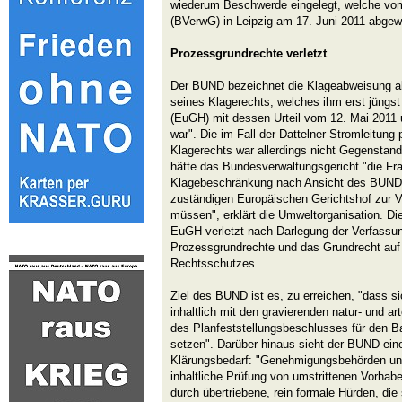
wiederum Beschwerde eingelegt, welche vo
(BVerwG) in Leipzig am 17. Juni 2011 abgew
Prozessgrundrechte verletzt
Der BUND bezeichnet die Klageabweisung als
seines Klagerechts, welches ihm erst jüngs
(EuGH) mit dessen Urteil vom 12. Mai 2011
war". Die im Fall der Dattelner Stromleitung
Klagerechts war allerdings nicht Gegenstan
hätte das Bundesverwaltungsgericht "die Fra
Klagebeschränkung nach Ansicht des BUND 
zuständigen Europäischen Gerichtshof zur 
müssen", erklärt die Umweltorganisation. Di
EuGH verletzt nach Darlegung der Verfassu
Prozessgrundrechte und das Grundrecht auf 
Rechtsschutzes.
Ziel des BUND ist es, zu erreichen, "dass si
inhaltlich mit den gravierenden natur- und a
des Planfeststellungsbeschlusses für den Ba
setzen". Darüber hinaus sieht der BUND ein
Klärungsbedarf: "Genehmigungsbehörden un
inhaltliche Prüfung von umstrittenen Vorhab
durch übertriebene, rein formale Hürden, die