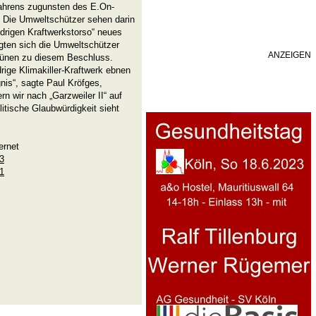
ahrens zugunsten des E.On-
. Die Umweltschützer sehen darin
drigen Kraftwerkstorso“ neues
igten sich die Umweltschützer
ANZEIGEN
rünen zu diesem Beschluss.
ige Klimakiller-Kraftwerk ebnen
gnis“, sagte Paul Kröfges,
 wir nach „Garzweiler II“ auf
itische Glaubwürdigkeit sieht
ernet
53
51