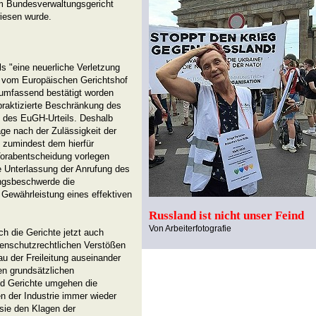
m Bundesverwaltungsgericht
iesen wurde.
 "eine neuerliche Verletzung
t vom Europäischen Gerichtshof
 umfassend bestätigt worden
 praktizierte Beschränkung des
d des EuGH-Urteils. Deshalb
ge nach der Zulässigkeit der
zumindest dem hierfür
Vorabentscheidung vorlegen
e Unterlassung der Anrufung des
ngsbeschwerde die
Gewährleistung eines effektiven
Russland ist nicht unser Feind
Von Arbeiterfotografie
ch die Gerichte jetzt auch
rtenschutzrechtlichen Verstößen
u der Freileitung auseinander
en grundsätzlichen
d Gerichte umgehen die
en der Industrie immer wieder
 sie den Klagen der