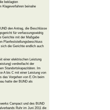
ie beklagten
 Klageverfahren beinahe
 BUND den Antrag, die Beschlüsse
gericht für verfassungswidrig
die Gerichte mit der Maßgabe
en Planfeststellungsbeschluss
sich die Gerichte endlich auch
t einer elektrischen Leistung
stung) verdreifacht der
en Standortskapazitäten. Im
e A bis C mit einer Leistung von
its das Vorgehen von E.On beim
bau hatte der BUND als
tzwerks Campact und des BUND
lverbands Ruhr im Juni 2011 die