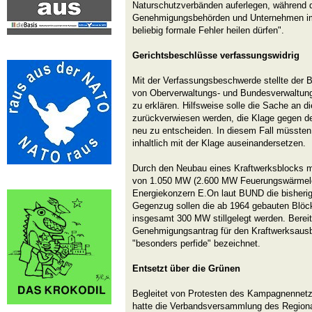
Naturschutzverbänden auferlegen, während d
Genehmigungsbehörden und Unternehmen im
beliebig formale Fehler heilen dürfen".
Gerichtsbeschlüsse verfassungswidrig
Mit der Verfassungsbeschwerde stellte der
von Oberverwaltungs- und Bundesverwaltungs
zu erklären. Hilfsweise solle die Sache an 
zurückverwiesen werden, die Klage gegen d
neu zu entscheiden. In diesem Fall müssten 
inhaltlich mit der Klage auseinandersetzen.
Durch den Neubau eines Kraftwerksblocks mi
von 1.050 MW (2.600 MW Feuerungswärmelei
Energiekonzern E.On laut BUND die bisherig
Gegenzug sollen die ab 1964 gebauten Blöck
insgesamt 300 MW stillgelegt werden. Bere
Genehmigungsantrag für den Kraftwerksaus
"besonders perfide" bezeichnet.
Entsetzt über die Grünen
Begleitet von Protesten des Kampagnenne
hatte die Verbandsversammlung des Regiona