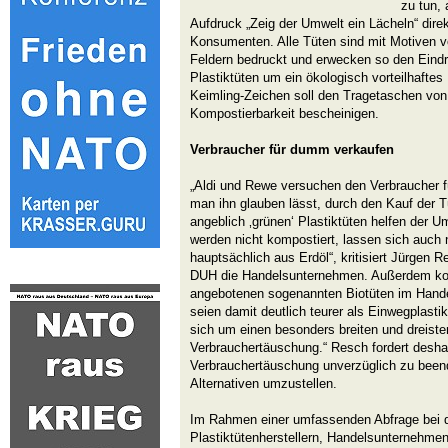
zu tun, 
Aufdruck „Zeig der Umwelt ein Lächeln“ dire
Konsumenten. Alle Tüten sind mit Motiven 
Feldern bedruckt und erwecken so den Eindr
Plastiktüten um ein ökologisch vorteilhaftes
Keimling-Zeichen soll den Tragetaschen von o
Kompostierbarkeit bescheinigen.
Verbraucher für dumm verkaufen
„Aldi und Rewe versuchen den Verbraucher 
man ihn glauben lässt, durch den Kauf der T
angeblich ‚grünen‘ Plastiktüten helfen der U
werden nicht kompostiert, lassen sich auch 
hauptsächlich aus Erdöl“, kritisiert Jürgen 
DUH die Handelsunternehmen. Außerdem kost
angebotenen sogenannten Biotüten im Hand
seien damit deutlich teurer als Einwegplasti
sich um einen besonders breiten und dreisten
Verbrauchertäuschung.“ Resch fordert desha
Verbrauchertäuschung unverzüglich zu been
Alternativen umzustellen.
Im Rahmen einer umfassenden Abfrage bei d
Plastiktütenherstellern, Handelsunternehme