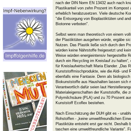
nach der DIN Norm EN 13432 auch nach kna
Plastikanteil von zehn Prozent im Kompost 
erheblich herabzusetzen. Viele deutsche 
"die Entsorgung von Bioplastiktüten und and
Biotonne verboten".
Selbst wenn man theoretisch von einem voll
der Plastiktüten ausgehen würde, ergäbe sic
Nutzen. Das Plastik ließe sich durch den P
würden keine Nährstoffe freigesetzt und kei
Weise würden energieintensiv hergestellte Ro
durch ein Recycling im Kreislauf zu halten“, 
für Kreislaufwirtschaft Maria Elander. „Das 
Kunststoffmischprodukte, wie die Aldi- und R
ebenfalls eine Fantasie. Denn als biologisc
Biokunststoffe aus Haushalten lassen sich ni
Verantwortlich dafür seien laut Herstelleran
Materialeigenschaften der Kunststoffe, die 
Polymilchsäure (PLA) und zu 70 Prozent au
Kunststoff Ecoflex bestehen.
Nach Einschätzung der DUH gibt es - unabh
Rohstoffen - „keine umweltfreundlichen Einw
Plastiktüte entsteht erst gar nicht. Deshalb
taschen eine umweltfreundliche Variante". F