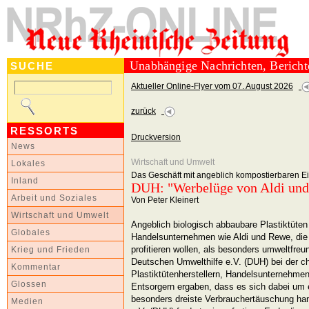
Unabhängige Nachrichten, Berich
SUCHE
Aktueller Online-Flyer vom 07. August 2026
zurück
RESSORTS
Druckversion
News
Wirtschaft und Umwelt
Lokales
Das Geschäft mit angeblich kompostierbaren Ein
Inland
DUH: "Werbelüge von Aldi un
Arbeit und Soziales
Von Peter Kleinert
Wirtschaft und Umwelt
Angeblich biologisch abbaubare Plastiktüte
Globales
Handelsunternehmen wie Aldi und Rewe, die
profitieren wollen, als besonders umweltfre
Krieg und Frieden
Deutschen Umwelthilfe e.V. (DUH) bei der c
Kommentar
Plastiktütenherstellern, Handelsunternehme
Glossen
Entsorgern ergaben, dass es sich dabei um 
besonders dreiste Verbrauchertäuschung han
Medien