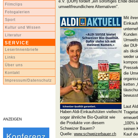
e.V. (DUH) fordert „ein sofortiges Ende die
Filmclips
umweltfreundlichere Alternativen".
Fotogalerien
Mit ihr
Sport
Einkauf
Kultur und Wissen
unterne
Kunden 
Literatur
Umwelts
SERVICE
der DUH
LeserInnenbriefe
als öko
weder u
Links
kompost
Über uns
Pressek
Kontakt
die Umw
organis
Impressum/Datenschutz
ketten 
täuschun
bewusst
Laut Al
Haben Aldi-Einkaufstüten vielleicht
Trageta
sogar ähnliche Bio-Qualität wie
erneuerb
ANZEIGEN
die Produkte von diesem
„100% k
Schweizer Bauern?
seinen 
Quelle:
www.schweizerbauer.ch
Kauf de