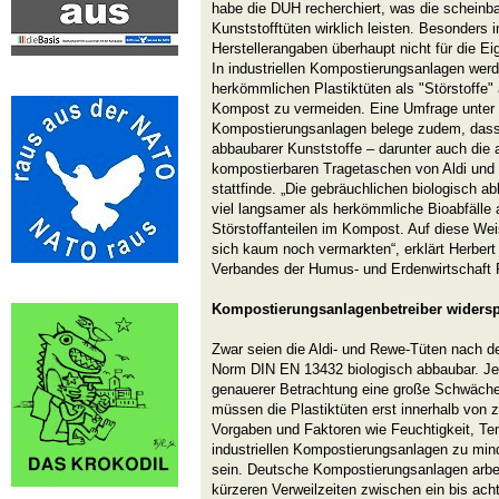
habe die DUH recherchiert, was die scheinba
Kunststofftüten wirklich leisten. Besonders i
Herstellerangaben überhaupt nicht für die E
In industriellen Kompostierungsanlagen wer
herkömmlichen Plastiktüten als "Störstoffe" 
Kompost zu vermeiden. Eine Umfrage unter 
Kompostierungsanlagen belege zudem, dass
abbaubarer Kunststoffe – darunter auch die 
kompostierbaren Tragetaschen von Aldi und 
stattfinde. „Die gebräuchlichen biologisch 
viel langsamer als herkömmliche Bioabfälle
Störstoffanteilen im Kompost. Auf diese Wei
sich kaum noch vermarkten“, erklärt Herbert
Verbandes der Humus- und Erdenwirtschaft 
Kompostierungsanlagenbetreiber widers
Zwar seien die Aldi- und Rewe-Tüten nach der
Norm DIN EN 13432 biologisch abbaubar. Jed
genauerer Betrachtung eine große Schwäche
müssen die Plastiktüten erst innerhalb von
Vorgaben und Faktoren wie Feuchtigkeit, Tem
industriellen Kompostierungsanlagen zu min
sein. Deutsche Kompostierungsanlagen arbeit
kürzeren Verweilzeiten zwischen ein bis ach