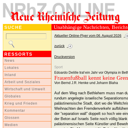
Unabhängige Nachrichten, Berich
SUCHE
Aktueller Online-Flyer vom 06. August 2026
zurück
RESSORTS
Druckversion
News
Sport
Lokales
Edoardo Delille traf ein Jahr vor Olympia in Be
Inland
Frauenfußball kennt keine Gre
Arbeit und Soziales
Von Bernd J.R. Henke und Johann Blaha
Wirtschaft und Umwelt
Auf dem Weg nach Bethlehem muss man dur
Globales
rundum angelegte israelische Separationsma
palästinensische Stadt, dort wo die Weltchris
Krieg und Frieden
Weihnachten den Fremdenverkehr aufblühen 
Kommentar
der “separation wall” doppelt so hoch wie ei
Glossen
der Beton auf Israels Seite noch völlig blank
palästinensischen Seite Künstler und Bewohne
Medien