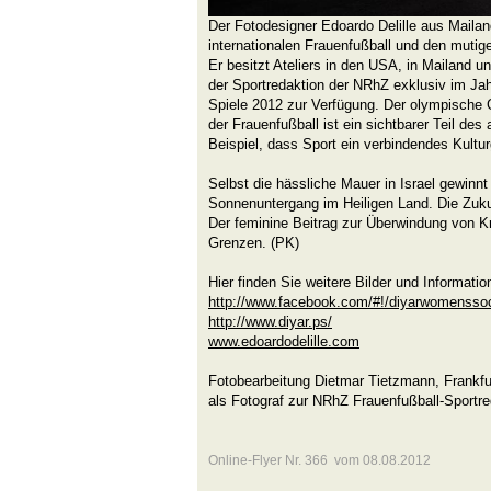
Der Fotodesigner Edoardo Delille aus Maila
internationalen Frauenfußball und den mutig
Er besitzt Ateliers in den USA, in Mailand un
der Sportredaktion der NRhZ exklusiv im Ja
Spiele 2012 zur Verfügung. Der olympische 
der Frauenfußball ist ein sichtbarer Teil des
Beispiel, dass Sport ein verbindendes Kulturg
Selbst die hässliche Mauer in Israel gewinnt
Sonnenuntergang im Heiligen Land. Die Zukun
Der feminine Beitrag zur Überwindung von K
Grenzen. (PK)
Hier finden Sie weitere Bilder und Informatio
http://www.facebook.com/#!/diyarwomensso
http://www.diyar.ps/
www.edoardodelille.com
Fotobearbeitung Dietmar Tietzmann, Frankfur
als Fotograf zur NRhZ Frauenfußball-Sportre
Online-Flyer Nr. 366 vom 08.08.2012