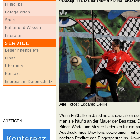
verewigt. Die Mauer sorgt für Ruhe. Aber lö
Filmclips
Fotogalerien
Sport
Kultur und Wissen
Literatur
SERVICE
LeserInnenbriefe
Links
Über uns
Kontakt
Impressum/Datenschutz
Alle Fotos: Edoardo Delille
Wenn Fußballerin Jackline Jazrawi allein oder
ANZEIGEN
man sie häufig an der Mauer der Besatzer. D
Bilder, Worte und Muster bedeuten für die p
Ausdruck ihres Unwillens sowie einen Teil e
nackten Realität des Eingesperrtseins. Unweig