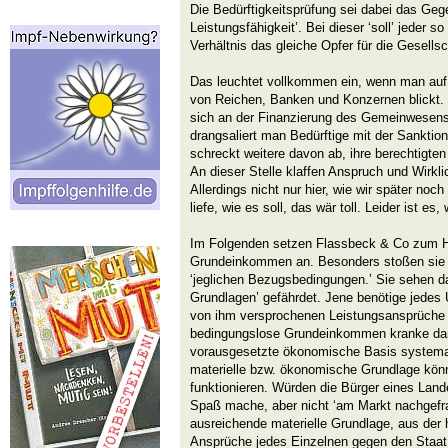
Die Bedürftigkeitsprüfung sei dabei das Ge
Leistungsfähigkeit’. Bei dieser ‘soll’ jeder s
Verhältnis das gleiche Opfer für die Gesellsc
Das leuchtet vollkommen ein, wenn man auf
von Reichen, Banken und Konzernen blickt.
sich an der Finanzierung des Gemeinwesens
drangsaliert man Bedürftige mit der Sankti
schreckt weitere davon ab, ihre berechtigt
An dieser Stelle klaffen Anspruch und Wirkli
Allerdings nicht nur hier, wie wir später no
liefe, wie es soll, das wär toll. Leider ist es,
Im Folgenden setzen Flassbeck & Co zum Ha
Grundeinkommen an. Besonders stoßen sie 
‘jeglichen Bezugsbedingungen.’ Sie sehen da
Grundlagen’ gefährdet. Jene benötige jedes
von ihm versprochenen Leistungsansprüche 
bedingungslose Grundeinkommen kranke dar
vorausgesetzte ökonomische Basis systemati
materielle bzw. ökonomische Grundlage könn
funktionieren. Würden die Bürger eines Land
Spaß mache, aber nicht ‘am Markt nachgefra
ausreichende materielle Grundlage, aus der 
Ansprüche jedes Einzelnen gegen den Staat,