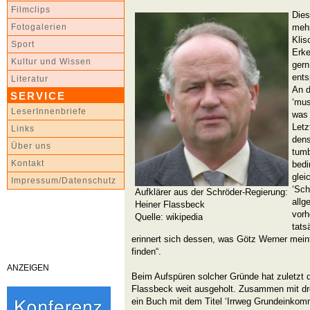
Filmclips
Dies
mehr
Fotogalerien
Klis
Sport
Erke
Kultur und Wissen
gern
ents
Literatur
An d
SERVICE
‘mus
LeserInnenbriefe
was 
Letz
Links
den
Über uns
tumb
Kontakt
bed
glei
Impressum/Datenschutz
‘Sch
Aufklärer aus der Schröder-Regierung:
allg
Heiner Flassbeck
vorh
Quelle: wikipedia
tats
erinnert sich dessen, was Götz Werner meint:
finden“.
ANZEIGEN
Beim Aufspüren solcher Gründe hat zuletzt
Flassbeck weit ausgeholt. Zusammen mit dre
ein Buch mit dem Titel ‘Irrweg Grundeinko