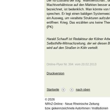
Der Ist-Zustand der sog. ‘Marktwirtschaft’, 
Machtverhältnisse auf den Märkten besser 
bezeichnet, ist bedenklich. Man könnte von
sprechen. Er legt einen baldigen Systemwec
ein Ausweg, um veraltete Strukturen aufzub
eröffnen: Krieg. Das erzählen uns keine The
(PK)
Harald Schauff ist Redakteur der Kölner Arb
Selbsthilfe-Mitmachzeitung, der wir diesen
wird auf den Straßen in Köln verteilt.
Online-Flyer Nr. 394 vom 20.02.2013
Druckversion
Startseite
nach oben
© 2026
NRhZ-Online - Neue Rheinische Zeitung
bzw. gekennzeichnete AutorInnen / Institutionen