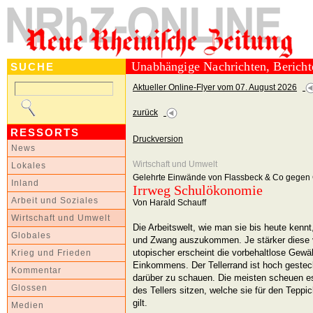
Unabhängige Nachrichten, Berich
SUCHE
Aktueller Online-Flyer vom 07. August 2026
zurück
RESSORTS
Druckversion
News
Wirtschaft und Umwelt
Lokales
Gelehrte Einwände von Flassbeck & Co gege
Inland
Irrweg Schulökonomie
Arbeit und Soziales
Von Harald Schauff
Wirtschaft und Umwelt
Die Arbeitswelt, wie man sie bis heute kenn
Globales
und Zwang auszukommen. Je stärker diese ve
utopischer erscheint die vorbehaltlose Gew
Krieg und Frieden
Einkommens. Der Tellerrand ist hoch gestec
Kommentar
darüber zu schauen. Die meisten scheuen es 
Glossen
des Tellers sitzen, welche sie für den Teppi
gilt.
Medien