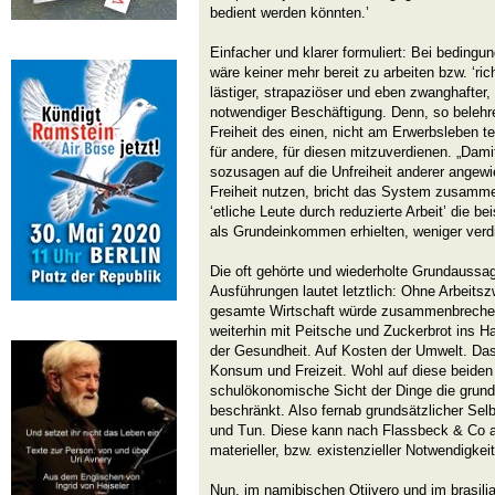
bedient werden könnten.’
Einfacher und klarer formuliert: Bei bedingu
wäre keiner mehr bereit zu arbeiten bzw. ‘ric
lästiger, strapaziöser und eben zwanghafter, 
notwendiger Beschäftigung. Denn, so belehre
Freiheit des einen, nicht am Erwerbsleben 
für andere, für diesen mitzuverdienen. „Damit
sozusagen auf die Unfreiheit anderer angewie
Freiheit nutzen, bricht das System zusamm
‘etliche Leute durch reduzierte Arbeit’ die b
als Grundeinkommen erhielten, weniger verd
Die oft gehörte und wiederholte Grundaussag
Ausführungen lautet letztlich: Ohne Arbeitsz
gesamte Wirtschaft würde zusammenbrechen.
weiterhin mit Peitsche und Zuckerbrot ins H
der Gesundheit. Auf Kosten der Umwelt. Das 
Konsum und Freizeit. Wohl auf diese beiden 
schulökonomische Sicht der Dinge die grundg
beschränkt. Also fernab grundsätzlicher Se
und Tun. Diese kann nach Flassbeck & Co 
materieller, bzw. existenzieller Notwendigke
Nun, im namibischen Otjivero und im brasil