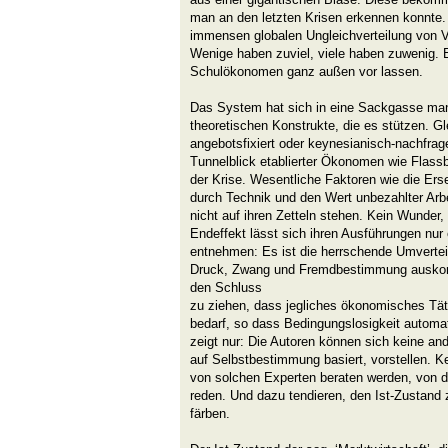
man an den letzten Krisen erkennen konnte. 
immensen globalen Ungleichverteilung von
Wenige haben zuviel, viele haben zuwenig. 
Schulökonomen ganz außen vor lassen.
Das System hat sich in eine Sackgasse manö
theoretischen Konstrukte, die es stützen. Gle
angebotsfixiert oder keynesianisch-nachfrag
Tunnelblick etablierter Ökonomen wie Flas
der Krise. Wesentliche Faktoren wie die Ers
durch Technik und den Wert unbezahlter Arb
nicht auf ihren Zetteln stehen. Kein Wunder,
Endeffekt lässt sich ihren Ausführungen nur
entnehmen: Es ist die herrschende Umvertei
Druck, Zwang und Fremdbestimmung auskom
den Schluss
zu ziehen, dass jegliches ökonomisches Tät
bedarf, so dass Bedingungslosigkeit automat
zeigt nur: Die Autoren können sich keine an
auf Selbstbestimmung basiert, vorstellen. Ke
von solchen Experten beraten werden, von der 
reden. Und dazu tendieren, den Ist-Zustand 
färben.