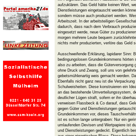
aufzuklären. Das Geld hätte keinen Wert, w
Dienstleistungen eingetauscht werden könne.
sondern müsse auch produziert werden. Wese
Arbeitszeit. In der arbeitsteiligen Gesellsch
dadurch, dass nach dem Verbrauch produzier
eingesetzt werde, neue Güter zu produziere
morgen mehrere Leute bequem zurücklehnte
nichts mehr produzierten, verlöre das Geld 
Ausschweifende Erklärung, lapidarer Sinn: B
bedingungslosen Grundeinkommens hörten so 
also zu arbeiten, dass die Güterversorgung g
ohne Druck und Zwang, soll uns von gelehrt
gebetsmühlenartig weis gemacht werden. Das
Ebenfalls nicht ganz neu ist die Verpackun
Schulweisheiten. Diese konstruieren ein Idea
an das bestehende Umverteilungssystem, de
deutlicher Lügen straft, sofern er ihn überhau
verweisen Flassbeck & Co darauf, dass Geld
gegen Güter und Dienstleistungen getausch
Grundeinkommen vor, dieses Tauschverhältni
ist es schon lange untergraben: Nur ein gerin
umlaufenden Devisen und Wertpapiere ist du
und Dienstleistungen gedeckt. Eigentlich be
aus einer gigantischen Blase. Diese bekomm