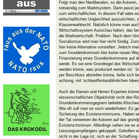
Folgt man den Neoliberalen, so die Autoren,
notwendig zum Marktsystem. Dann passt jed
zum wirtschaftlichen. In diesem Fall wäre es 
wirtschaftlichen Ungleichheit auszurichten, 
Klassenwahlrecht. Natürlich könne man au
Wirtschaftssystem Ausschau halten, das be
die Marktwirtschaft. Problem: Nach dem Unt
Sozialismus wird man hier nicht fündig. Zum
hier keine Alternative vorstellen. Jedoch me
zum Grundeinkommen hier keine neuen Wege
Finanzierung eines Grundeinkommens auf de
werde. Es sei eine Grundregel des Wirtschaf
werden könne, was produziert worden ist.’ S
per Beschluss abstellen könne, ließe sich b
achtung, mit ‘schlaraffenlandähnlichen Ideen
Auch die Damen und Herren Experten können
wissenschaftlichen Objektivität nicht den Rü
Grundeinkommensgegnern beliebte Klischee 
Wie oft soll man es noch wiederholen: Es ge
Sicherung des Existenzminimums. Haben wir 
der Tat verweisen die Autoren auf das grundg
Existenzminimum. Allerdings sehen sie es an
Leistungsempfängers gekoppelt. Geholfen we
nicht in der Lage ist, sich an der ‘Schaffun