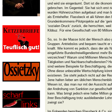
und wird sie eingeräumt. Dort ist die ökono
gebrochen. Im Gegenteil: Sie hat sich erst ri
wurden Hühnerzuchten aufgebaut und man bet
als Erntehelfer. Flassbeck et alii führen den 
Grundeinkommens-Pilotprojekte auf die ‘ger
‘sozialen Druck’ zurück, die herrschten, weil
Kibbuz. Für eine Gesellschaft von 80 Million
So, so. In der Masse tickt der Mensch also 
Gruppen. Antriebslos und bequem taucht er u
knallt. Wie kommt es jedoch, dass der als N
eingeführte Bundesfreiwilligendienst mehr Be
verzeichnet? Warum sind Millionen Mensche
Tätigkeiten und Nachbarschaftsdiensten? Ha
sind weitere Beispiele für Beschäftigung, die
Ohne diese unbezahlte Wertschöpfung könnte
existieren. Sie steht jedoch nicht auf der
Jene halten lieber am üblichen Menschenbil
Wesen ist, das man nur mit der Aussicht auf
der Androhung von Sanktion zur gesellschaft
kann. Was bringt jedoch eine halbe Million g
ihrer Beschäftigung trotz ausbleibender Lo
zwingt sie?
Im Folgenden bemühen Flassbeck & Co. sich