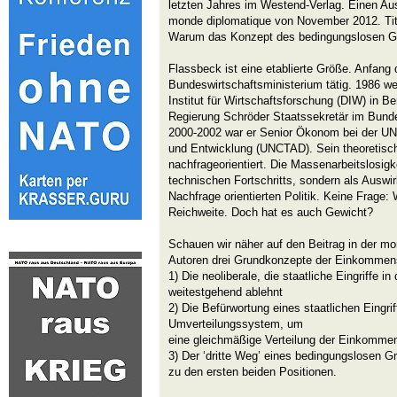
letzten Jahres im Westend-Verlag. Einen Au
monde diplomatique von November 2012. Titel:
Warum das Konzept des bedingungslosen Gr
Flassbeck ist eine etablierte Größe. Anfang 
Bundeswirtschaftsministerium tätig. 1986 w
Institut für Wirtschaftsforschung (DIW) in Be
Regierung Schröder Staatssekretär im Bunde
2000-2002 war er Senior Ökonom bei der UN
und Entwicklung (UNCTAD). Sein theoretisch
nachfrageorientiert. Die Massenarbeitslosigke
technischen Fortschritts, sondern als Auswir
Nachfrage orientierten Politik. Keine Frage:
Reichweite. Doch hat es auch Gewicht?
Schauen wir näher auf den Beitrag in der mon
Autoren drei Grundkonzepte der Einkommens
1) Die neoliberale, die staatliche Eingriffe 
weitestgehend ablehnt
2) Die Befürwortung eines staatlichen Eingri
Umverteilungssystem, um
eine gleichmäßige Verteilung der Einkommen
3) Der ‘dritte Weg’ eines bedingungslosen 
zu den ersten beiden Positionen.