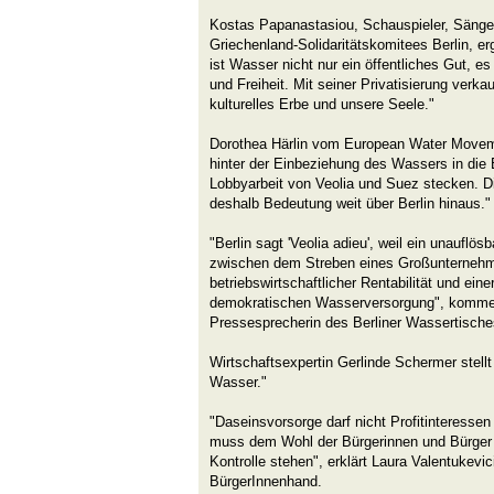
Kostas Papanastasiou, Schauspieler, Sänge
Griechenland-Solidaritätskomitees Berlin, erg
ist Wasser nicht nur ein öffentliches Gut, es
und Freiheit. Mit seiner Privatisierung verk
kulturelles Erbe und unsere Seele."
Dorothea Härlin vom European Water Moveme
hinter der Einbeziehung des Wassers in die 
Lobbyarbeit von Veolia und Suez stecken. D
deshalb Bedeutung weit über Berlin hinaus."
"Berlin sagt 'Veolia adieu', weil ein unauflö
zwischen dem Streben eines Großunterneh
betriebswirtschaftlicher Rentabilität und ein
demokratischen Wasserversorgung", kommen
Pressesprecherin des Berliner Wassertische
Wirtschaftsexpertin Gerlinde Schermer stellt
Wasser."
"Daseinsvorsorge darf nicht Profitinteresse
muss dem Wohl der Bürgerinnen und Bürger 
Kontrolle stehen", erklärt Laura Valentukevi
BürgerInnenhand.