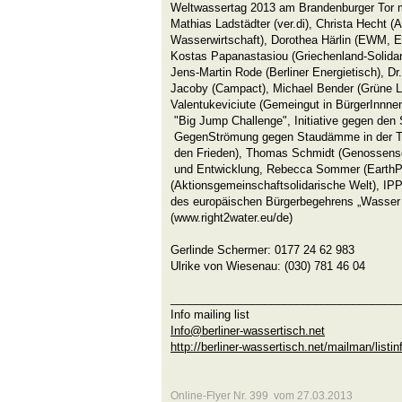
Weltwassertag 2013 am Brandenburger Tor m
Mathias Ladstädter (ver.di), Christa Hecht (A
Wasserwirtschaft), Dorothea Härlin (EWM, 
Kostas Papanastasiou (Griechenland-Solidari
Jens-Martin Rode (Berliner Energietisch), D
Jacoby (Campact), Michael Bender (Grüne Lig
Valentukeviciute (Gemeingut in BürgerInnne
"Big Jump Challenge", Initiative gegen de
GegenStrömung gegen Staudämme in der Tür
den Frieden), Thomas Schmidt (Genossensc
und Entwicklung, Rebecca Sommer (EarthP
(Aktionsgemeinschaftsolidarische Welt), IP
des europäischen Bürgerbegehrens „Wasser
(www.right2water.eu/de)
Gerlinde Schermer: 0177 24 62 983
Ulrike von Wiesenau: (030) 781 46 04
____________________________________
Info mailing list
Info@berliner-wassertisch.net
http://berliner-wassertisch.net/mailman/listin
Online-Flyer Nr. 399 vom 27.03.2013