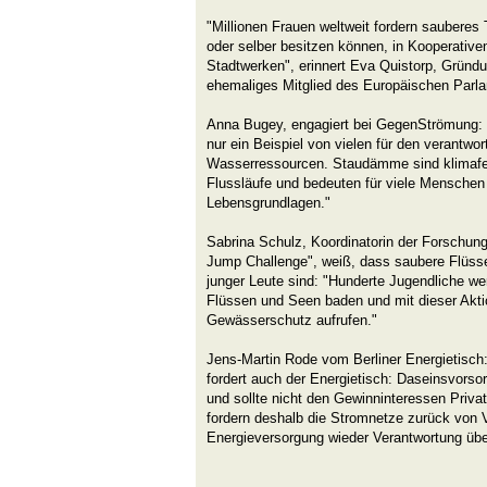
"Millionen Frauen weltweit fordern sauberes
oder selber besitzen können, in Kooperativen
Stadtwerken", erinnert Eva Quistorp, Gründ
ehemaliges Mitglied des Europäischen Parl
Anna Bugey, engagiert bei GegenStrömung:
nur ein Beispiel von vielen für den verantw
Wasserressourcen. Staudämme sind klimafein
Flussläufe und bedeuten für viele Menschen 
Lebensgrundlagen."
Sabrina Schulz, Koordinatorin der Forschun
Jump Challenge", weiß, dass saubere Flüss
junger Leute sind: "Hunderte Jugendliche we
Flüssen und Seen baden und mit dieser Akt
Gewässerschutz aufrufen."
Jens-Martin Rode vom Berliner Energietisch
fordert auch der Energietisch: Daseinsvorsor
und sollte nicht den Gewinninteressen Priva
fordern deshalb die Stromnetze zurück von V
Energieversorgung wieder Verantwortung üb