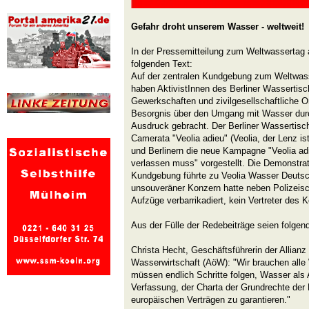
Gefahr droht unserem Wasser - weltweit!
In der Pressemitteilung zum Weltwassertag 
folgenden Text:
Auf der zentralen Kundgebung zum Weltwas
haben AktivistInnen des Berliner Wassertisc
Gewerkschaften und zivilgesellschaftliche O
Besorgnis über den Umgang mit Wasser durc
Ausdruck gebracht. Der Berliner Wassertisc
Camerata "Veolia adieu" (Veolia, der Lenz is
und Berlinern die neue Kampagne "Veolia ad
verlassen muss" vorgestellt. Die Demonstra
Kundgebung führte zu Veolia Wasser Deutsc
unsouveräner Konzern hatte neben Polizeis
Aufzüge verbarrikadiert, kein Vertreter des
Aus der Fülle der Redebeiträge seien folgend
Christa Hecht, Geschäftsführerin der Allianz 
Wasserwirtschaft (AöW): "Wir brauchen all
müssen endlich Schritte folgen, Wasser als 
Verfassung, der Charta der Grundrechte der
europäischen Verträgen zu garantieren."