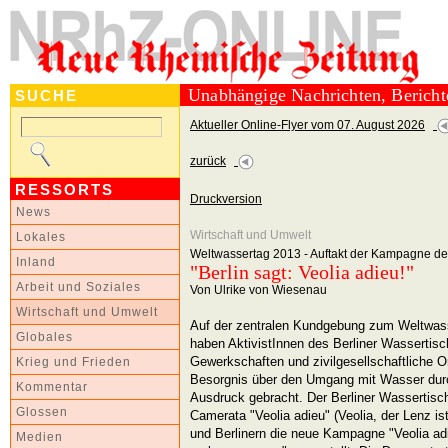
Unabhängige Nachrichten, Berich
SUCHE
Aktueller Online-Flyer vom 07. August 2026
zurück
RESSORTS
Druckversion
News
Wirtschaft und Umwelt
Lokales
Weltwassertag 2013 - Auftakt der Kampagne des
Inland
"Berlin sagt: Veolia adieu!"
Arbeit und Soziales
Von Ulrike von Wiesenau
Wirtschaft und Umwelt
Auf der zentralen Kundgebung zum Weltwas
Globales
haben AktivistInnen des Berliner Wassertisc
Gewerkschaften und zivilgesellschaftliche O
Krieg und Frieden
Besorgnis über den Umgang mit Wasser durc
Kommentar
Ausdruck gebracht. Der Berliner Wassertisc
Glossen
Camerata "Veolia adieu" (Veolia, der Lenz is
und Berlinern die neue Kampagne "Veolia ad
Medien