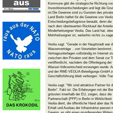
Kommune gibt die strategische Richtung vor, t
Investitionsentscheidungen und legt die Gru
ist:Die Gewinne sind zu Gunsten des privaten 
Land Berlin haftet für die Gewinne von Veoli
Entscheidungsbefugnisse beraubt, denn die b
nach dem überteuerten Rückkauf der Anteil
Minderheitseigner Veolia. Das Land hat, obw
Mehrheitseigner ist, weiterhin nichts zu sage
Veolia sagt: "Gerade in der Hauptstadt war d
Wasserverträge ...von Vorurteilen bestimmt..
Vertragsunterlagen vollständig im Internet st
zwischen den Privaten und dem Senat zur Tei
veröffentlicht, nachdem die Offenlegung der 
Wasser-Volksentscheid erzwungen wurde. Au
und der RWE-VEOLIA-Beteiligungs-GmbH zu
Geschäftsführung blieb verborgen. Volle Tran
Veolia sagt: "Wir sind attraktive Partner für
Berlin". Fakt ist: Die Erfahrungen mit der Berl
grössten innerhalb der EU, zeigen, dass die
Partnerschaft (PPP) in Berlin in Wirklichkeit
Veolia dient, die öffentliche Hand aber das 
Erhalt und Ausbau der Infrastruktur passen 
Gewinn, es gibt einen grundlegenden Wider