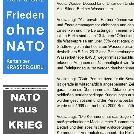
Veolia Wasser Deutschland, Unter den Linde
Alle Bilder: Berliner Wassertisch
Veolia sagt: "Als privater Partner können w
und Energiemanagement einbringen und den
zu senken und ihre Belastungen in einem ert
ist: In Berlin sind nach 13 Jahren "Öffentlic
die Wasserpreise um über 35% gestiegen, di
Städtevergleich die höchsten Wasserpreise.
deshalb am 5.Juni 2012 eine Preissenkungsv
Wasserbetriebe (BWB) wegen"missbräuchlich
erlassen. Aufgaben der Nachhaltigkeit wie Net
und Reinigungsqualität werden darüber hina
Veolia sagt: "Gute Perspektiven für die Besch
ist gerade in wirtschaftlich angespannten Ze
garantieren die Übernahme aller Mitarbeiter
schließen betriebsbedingte Kündigungen aus
wurden geschlossen und der Personalbestand
wurde seit 1999 um mehr als 2000 Beschäftig
Veolia sagt: "Die Kommune hat das Sagen. V
maßgeschneiderte Modelle einer Zusammena
Bedarf und den spezifischen Anforderungen v
Kommune ist vertraglich garantiert, die Rollen