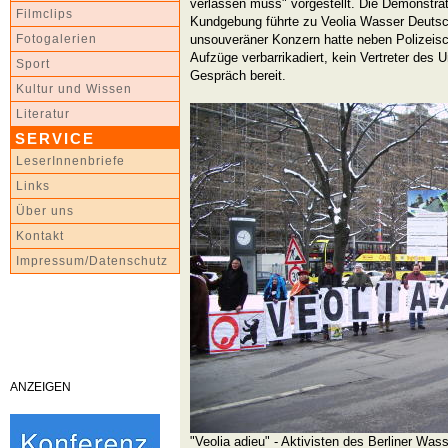
verlassen muss" vorgestellt. Die Demonstra
Filmclips
Kundgebung führte zu Veolia Wasser Deutsch
unsouveräner Konzern hatte neben Polizeis
Fotogalerien
Aufzüge verbarrikadiert, kein Vertreter des
Sport
Gespräch bereit.
Kultur und Wissen
Literatur
SERVICE
LeserInnenbriefe
Links
Über uns
Kontakt
Impressum/Datenschutz
ANZEIGEN
"Veolia adieu" - Aktivisten des Berliner Was