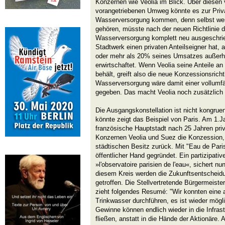
Konzernen wie Veolia im Blick. Über diesen 
vorangetriebenen Umweg könnte es zur Priv
Wasserversorgung kommen, denn selbst w
gehören, müsste nach der neuen Richtlinie d
Wasserversorgung komplett neu ausgeschrie
Stadtwerk einen privaten Anteilseigner hat,
oder mehr als 20% seines Umsatzes außerh
erwirtschaftet. Wenn Veolia seine Anteile an
behält, greift also die neue Konzessionsrichtl
Wasserversorgung wäre damit einer vollumfä
gegeben. Das macht Veolia noch zusätzlich un
Die Ausgangskonstellation ist nicht kongrue
könnte zeigt das Beispiel von Paris. Am 1.J
französische Hauptstadt nach 25 Jahren pri
Konzernen Veolia und Suez die Konzession,
städtischen Besitz zurück. Mit "Eau de Pari
öffentlicher Hand gegründet. Ein partizipati
»l'observatoire parisien de l'eau«, sichert nu
diesem Kreis werden die Zukunftsentscheid
getroffen. Die Stellvertretende Bürgermeister
zieht folgendes Resumé: "Wir konnten eine 
Trinkwasser durchführen, es ist wieder möglic
Gewinne können endlich wieder in die Infras
fließen, anstatt in die Hände der Aktionäre.