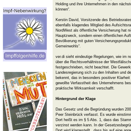
Holding und ihre Unternehmen in den nächst
können“.
Kerstin David, Vorsitzende des Betriebsrates
ebenfalls klagendes Mitglied des Aufsichtsrate
NordWest als öffentliche Versicherung hat n
Hauptzweck, sondern einen öffentlichen Auft
Bevölkerung mit guten Versicherungsproduk
Gemeinwohls“.
ver.di sieht eindeutige Regelungen, wie im 
über die Rechtsverhältnisse der Westfälisch
festgeschrieben, nicht beachtet. Die Gewerk
Landesregierung sich zu den Inhalten und 
bekennt, das in besonders positiver Klarheit 
gewollte Verfasstheit des Unternehmens bes
praktische Wirksamkeit verschafft.
Hintergrund der Klage
Das Gesetz und die Begründung wurden 200
Peer Steinbrück verfasst. Es wurde einstim
Dort heißt es im § 5 Abs. 1, dass das Stam
verzinst werden kann. In der Gesetzesbegrün
Dort wird klargestellt, „dass bis auf eine 