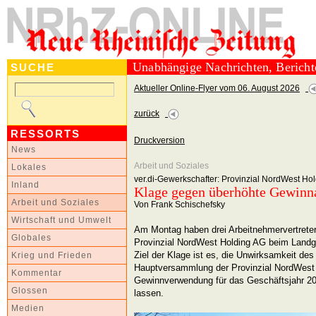
Unabhängige Nachrichten, Berich
SUCHE
Aktueller Online-Flyer vom 06. August 2026
zurück
RESSORTS
Druckversion
News
Arbeit und Soziales
Lokales
ver.di-Gewerkschafter: Provinzial NordWest Ho
Inland
Klage gegen überhöhte Gewinn
Arbeit und Soziales
Von Frank Schischefsky
Wirtschaft und Umwelt
Am Montag haben drei Arbeitnehmervertreter
Globales
Provinzial NordWest Holding AG beim Landge
Ziel der Klage ist es, die Unwirksamkeit de
Krieg und Frieden
Hauptversammlung der Provinzial NordWest 
Kommentar
Gewinnverwendung für das Geschäftsjahr 2012
Glossen
lassen.
Medien