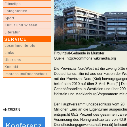
Filmclips
Fotogalerien
Sport
Kultur und Wissen
Literatur
SERVICE
LeserInnenbriefe
Links
Provinzial-Gebäude in Münster
Quelle:
http://commons.wikimedia.org
Über uns
Kontakt
Die Provinzial NordWest ist die zweitgrößte
Deutschlands. Sie ist aus der Fusion der We
Impressum/Datenschutz
mit der Provinzial Nord (Kiel) hervorgegan
belief sich 2010 auf über 3 Mrd. Euro.[1] Di
Geschäftsstellen in Westfalen und über 200 
Holstein und Mecklenburg-Vorpommern mit g
Der Hauptversammlungsbeschluss vom 28. Ma
Millionen Euro an die Eigentümer ausgeschü
ANZEIGEN
entspricht 85,2 Prozent des gesamten Jahr
Verzinsung des Nenngrundkapitals von 43,9 
Dienstleistungsgewerkschaft (ver.di) kritisie