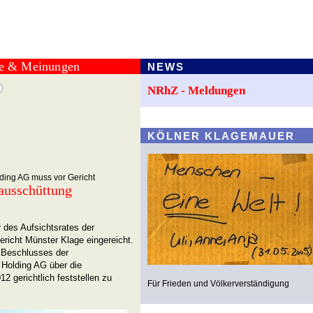
te & Meinungen
NEWS
NRhZ - Meldungen
KÖLNER KLAGEMAUER
lding AG muss vor Gericht
ausschüttung
 des Aufsichtsrates der
richt Münster Klage eingereicht.
s Beschlusses der
Holding AG über die
 gerichtlich feststellen zu
Für Frieden und Völkerverständigung