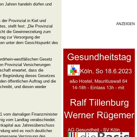
en Jahren handeln dürfen und
 der Provinzial in Kiel und
ANZEIGEN
s, stellt fest: „Die Provinzial
icht die Gewinnerzielung zum
rag zur Versorgung der
ten unter dem Gesichtspunkt des
nordrhein-westfälischen Gesetz
en Provinzial Versicherungen
schaft erwartet, dass die
der Begründung dieses Gesetzes
den öffentlichen Auftrag und die
chreibt, und diesen wieder
1 vom damaligen Finanzminister
mig vom Landtag verabschiedet.
mkapital aus Jahresüberschuss
dung wird es noch deutlicher.
angemessene Verzinsung des