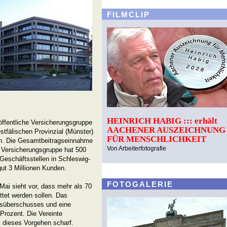
FILMCLIP
HEINRICH HABIG ::: erhält
 öffentliche Versicherungsgruppe
AACHENER AUSZEICHNUNG
stfälischen Provinzial (Münster)
FÜR MENSCHLICHKEIT
gen. Die Gesamtbeitragseinnahme
Von Arbeiterfotografie
e Versicherungsgruppe hat 500
Geschäftsstellen in Schleswig-
ut 3 Millionen Kunden.
FOTOGALERIE
i sieht vor, dass mehr als 70
ttet werden sollen. Das
esüberschusses und eine
Prozent. Die Vereinte
rt dieses Vorgehen scharf.