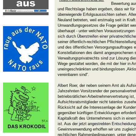
Bewertung aus
und Rechtslage haben ergeben, dass wir für
überwiegende Erfolgsaussichten sehen. Allerd
Neuland betreten, weil erstmalig seit in Kraft
Umwandlungsgesetzes die Frage geklärt we
überhaupt - unter welchen Voraussetzungen 
sich durch Überstreifen einer privatrechtlich
seiner öffentlich-rechtlichen Pflichtenstell
und des öffentlichen Versorgungsauftrages e
Konstellationen des damit angesprochenen 
Verwaltungsprivatrechts sind zur Lösung die
Wege gestaltet worden, die mit der hier in
uneingeschränkten und bindungslosen ‚Aktion
vereinbaren sind“.
Albert Roer, der neben seinem Amt als Aufsic
Jahrzehnten Vorsitzender der personalvertre
betriebsrätlichen Arbeitnehmervertretung ist,
Aufsichtsratsmitglieder nicht tatenlos zuse
Rücksicht auf die Interessenlage der Kunde
gegenüber künftigen Entwicklungen erforderl
Kapitalkraft des Unternehmens sich in eine
ist. Aus der jetzt angestrebten Entscheidun
Gewinnverwendung erhoffen wir uns zugleich
rechtlichen Rahmenbedingungen, unter dene