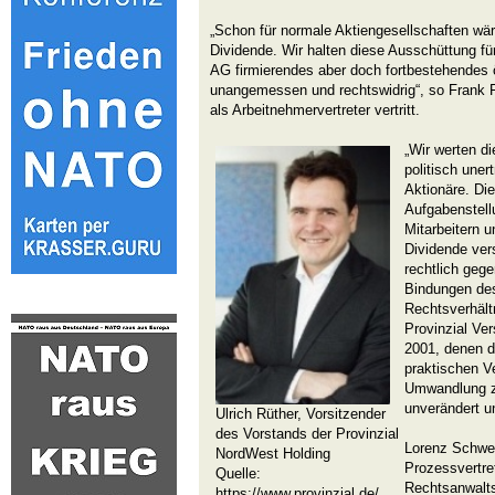
„Schon für normale Aktiengesellschaften wär
Dividende. Wir halten diese Ausschüttung für
AG firmierendes aber doch fortbestehendes 
unangemessen und rechtswidrig“, so Frank Fa
als Arbeitnehmervertreter vertritt.
„Wir werten d
politisch uner
Aktionäre. Die
Aufgabenstell
Mitarbeitern u
Dividende ver
rechtlich gege
Bindungen de
Rechtsverhält
Provinzial Ve
2001, denen di
praktischen V
Umwandlung zu
unverändert un
Ulrich Rüther, Vorsitzender
des Vorstands der Provinzial
Lorenz Schwegl
NordWest Holding
Prozessvertre
Quelle:
Rechtsanwaltsk
https://www.provinzial.de/