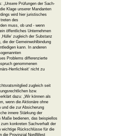
: „Unsere Prüfungen der Sach-
 die Klage unserer Mandanten
ings wird hier juristisches
 treten des
rden muss, ob und - wenn
ein öffentliches Unternehmen
e ‚Hülle‘ zugleich der Substanz
ung, die der Gemeinwohlbindung
ntledigen kann. In anderen
sogenannten
ses Problems differenzierte
 Anspruch genommenen
ärs-Herrlichkeit‘ nicht zu
htsratsmitglied zugleich seit
tungsrechtlichen bzw.
 erklärt dazu: „Wir können als
hen, wenn die Aktionäre ohne
n und die zur Absicherung
iche innere Stärkung der
m Maße bedienen, das beispiellos
g zum konkreten Sachverhalt der
 wichtige Rückschlüsse für die
n die Provinzial NordWest