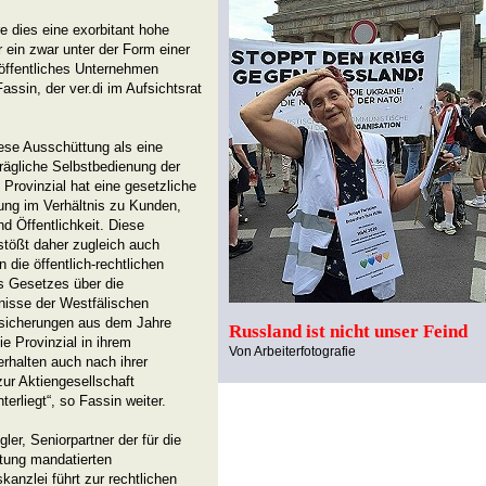
e dies eine exorbitant hohe
 ein zwar unter der Form einer
öffentliches Unternehmen
ssin, der ver.di im Aufsichtsrat
iese Ausschüttung als eine
trägliche Selbstbedienung der
 Provinzial hat eine gesetzliche
ung im Verhältnis zu Kunden,
nd Öffentlichkeit. Diese
stößt daher zugleich auch
n die öffentlich-rechtlichen
s Gesetzes über die
nisse der Westfälischen
rsicherungen aus dem Jahre
Russland ist nicht unser Feind
e Provinzial in ihrem
Von Arbeiterfotografie
erhalten auch nach ihrer
r Aktiengesellschaft
terliegt“, so Fassin weiter.
er, Seniorpartner der für die
tung mandatierten
anzlei führt zur rechtlichen