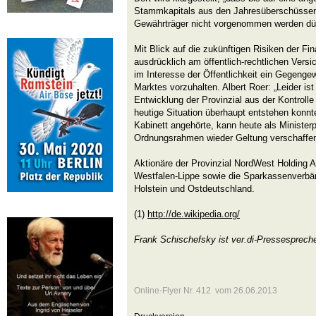
Stammkapitals aus den Jahresüberschüssen
Gewährträger nicht vorgenommen werden dür
Mit Blick auf die zukünftigen Risiken der Fi
ausdrücklich am öffentlich-rechtlichen Vers
im Interesse der Öffentlichkeit ein Gegengew
Marktes vorzuhalten. Albert Roer: „Leider ist
Entwicklung der Provinzial aus der Kontrolle 
heutige Situation überhaupt entstehen konnt
Kabinett angehörte, kann heute als Minister
Ordnungsrahmen wieder Geltung verschaffe
Aktionäre der Provinzial NordWest Holding 
Westfalen-Lippe sowie die Sparkassenverbä
Holstein und Ostdeutschland.
(1)
http://de.wikipedia.org/
Frank Schischefsky ist ver.di-Pressesprech
Online-Flyer Nr. 412 vom 26.06.2013