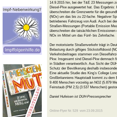
14.9.2015 hin, bei der T&E 23 Messungen z
Diesel-Pkw ausgewertet hat. Das Ergebnis: 
überschreiten die Grenzwerte für die gesund
(NOx) um das bis zu 22-fache. Negativer Spit
betriebenes Fahrzeug von Audi. Auch bei d
Straßen-Messungen (Portable Emission Me
überschreiten die tatsächlichen Emissionen 
NOx im Mittel um das Fünf- bis Zehnfache.
Der motorisierte Straßenverkehr trägt in De
Belastung durch giftiges Stickstoffdioxid (N
Verkehrsbeitrages stammen von Dieselfahrz
Pkw. Insgesamt sind Diesel-Pkw demnach f
in Städten verantwortlich. Aus Sicht der
Schutz der Bevölkerung deshalb insbesonde
Eine aktuelle Studie des King’s College Lon
Großbritanniens Hauptstadt kommt zu dem E
9.400 Menschen vorzeitig an NO2 (5.879 M
Feinstaub (PM 2,5) (3.537 Menschen) gesto
Daniel Hufeisen ist DUH-Pressesprecher
Online-Flyer Nr. 529 vom 23.09.2015