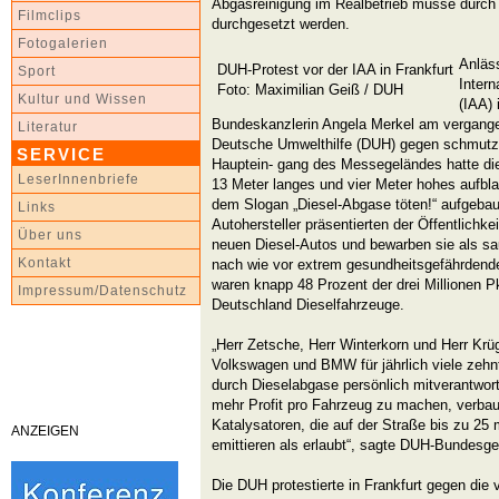
Abgasreinigung im Realbetrieb müsse durch 
Filmclips
durchgesetzt werden.
Fotogalerien
Anläss
DUH-Protest vor der IAA in Frankfurt
Sport
Intern
Foto: Maximilian Geiß / DUH
Kultur und Wissen
(IAA) 
Bundeskanzlerin Angela Merkel am vergangen
Literatur
Deutsche Umwelthilfe (DUH) gegen schmutz
SERVICE
Hauptein- gang des Messegeländes hatte di
LeserInnenbriefe
13 Meter langes und vier Meter hohes aufbl
dem Slogan „Diesel-Abgase töten!“ aufgebaut
Links
Autohersteller präsentierten der Öffentlichkei
Über uns
neuen Diesel-Autos und bewarben sie als sau
Kontakt
nach wie vor extrem gesundheitsgefährdende
waren knapp 48 Prozent der drei Millionen 
Impressum/Datenschutz
Deutschland Dieselfahrzeuge.
„Herr Zetsche, Herr Winterkorn und Herr Krü
Volkswagen und BMW für jährlich viele zehnt
durch Dieselabgase persönlich mitverantwor
mehr Profit pro Fahrzeug zu machen, verbau
Katalysatoren, die auf der Straße bis zu 2
ANZEIGEN
emittieren als erlaubt“, sagte DUH-Bundesg
Die DUH protestierte in Frankfurt gegen die 