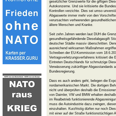
gesetzlicher Grenzwerte für die giftigen Di
Autokonzerne. Und sie kritisierte die Bundesr
Kontrollen verzichte. Dies sei umso unverstä
Abgaswerte immer mehr von den Vorschriften
verursachten verheerenden gesundheitlichen 
ältere Menschen und Kranke.
Seit zehn Jahren werden laut DUH die Grenz
gesundheitsgefährdende Dieselabgasgift Stick
deutscher Städte massiv überschritten. Den
ausreichend wirksamen Maßnahmen ergriffe
Schreiben der EU-Kommission vom 18.6.2015
Vertragsverletzungsverfahrens kritisiert d
Eintreten Deutschlands für schmutzige Dies
Verwässerung zukünftiger Abgasstandards a
Bundesregierung.
Dass es auch anders geht, belegen die Expo
nordamerikanischen Markt. Die dortigen Be
nicht und überprüfen deshalb die Emissione
von Daimler, VW und BMW erhalten deshalb 
im Realbetrieb funktionierende Abgasreinigu
muss die Autoindustrie dazu zwingen, diese
einzuhalten. Kurzfristig dürfen nur noch Die
mit einer auf der Straße funktionstüchtigen