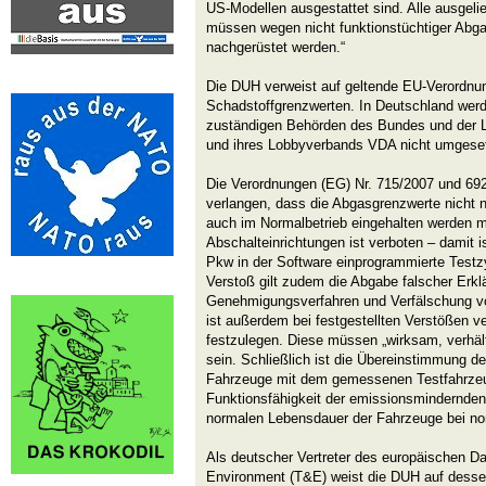
US-Modellen ausgestattet sind. Alle ausgeli
müssen wegen nicht funktionstüchtiger Abga
nachgerüstet werden.“
Die DUH verweist auf geltende EU-Verordnun
Schadstoffgrenzwerten. In Deutschland werd
zuständigen Behörden des Bundes und der L
und ihres Lobbyverbands VDA nicht umgeset
Die Verordnungen (EG) Nr. 715/2007 und 69
verlangen, dass die Abgasgrenzwerte nicht 
auch im Normalbetrieb eingehalten werden 
Abschalteinrichtungen ist verboten – damit is
Pkw in der Software einprogrammierte Testzy
Verstoß gilt zudem die Abgabe falscher Erkl
Genehmigungsverfahren und Verfälschung v
ist außerdem bei festgestellten Verstößen ve
festzulegen. Diese müssen „wirksam, verhä
sein. Schließlich ist die Übereinstimmung der
Fahrzeuge mit dem gemessenen Testfahrze
Funktionsfähigkeit der emissionsmindernde
normalen Lebensdauer der Fahrzeuge bei no
Als deutscher Vertreter des europäischen D
Environment (T&E) weist die DUH auf desse