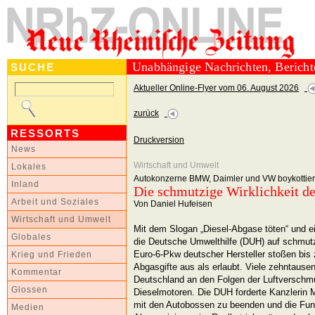
Unabhängige Nachrichten, Berich
SUCHE
Aktueller Online-Flyer vom 06. August 2026
zurück
RESSORTS
Druckversion
News
Wirtschaft und Umwelt
Lokales
Autokonzerne BMW, Daimler und VW boykottier
Inland
Die schmutzige Wirklichkeit d
Arbeit und Soziales
Von Daniel Hufeisen
Wirtschaft und Umwelt
Mit dem Slogan „Diesel-Abgase töten“ und ei
Globales
die Deutsche Umwelthilfe (DUH) auf schmutz
Euro-6-Pkw deutscher Hersteller stoßen bis 
Krieg und Frieden
Abgasgifte aus als erlaubt. Viele zehntause
Kommentar
Deutschland an den Folgen der Luftverschm
Glossen
Dieselmotoren. Die DUH forderte Kanzlerin 
mit den Autobossen zu beenden und die Funk
Medien