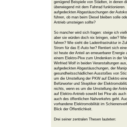
genügend Beispiele von Städten, in denen 
überwiegend mit dem Fahrrad funktionieren
aufgedeckten Abgastäuschungen der Autoko
führen, ob man beim Diesel bleiben solle ode
Antrieb umsteigen sollte?
So mancher wird sich fragen: steige ich viell
aber sie würden doch nix bringen, oder? Wie
fahren? Wie sieht die Ladeinfrastruktur in
Strom für das E-Auto her? Rentiert sich ein
ist heute der Anteil an erneuerbarer Energi
einem Elektro-Pkw zum Umdenken in der Verk
Winfried Wolf in beiden Veranstaltungen aus
aufgedeckten Abgastäuschungen, der Manipu
gesundheitsschädlichen Ausstoßes von Stick
um die Umstellung der PKW auf Elektro eine
Befürworter und Skeptiker der Elektromobilit
nichts, wenn es um die Umstellung der Antr
auf Elektro-Antrieb sowohl bei Pkw als auch
auch des öffentlichen Nahverkehrs geht. Auc
vorhandene Elektromobilität im Schienenverk
Blick der Öffentlichkeit.
Drei seiner zentralen Thesen lauteten: