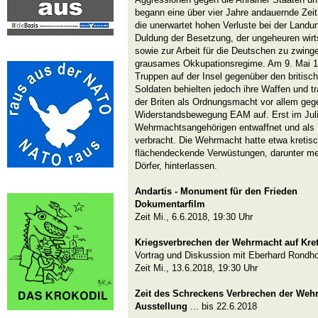
begann eine über vier Jahre andauernde Zei
die unerwartet hohen Verluste bei der Land
Duldung der Besetzung, der ungeheuren wirt
sowie zur Arbeit für die Deutschen zu zwing
grausames Okkupationsregime. Am 9. Mai 19
Truppen auf der Insel gegenüber den britisch
Soldaten behielten jedoch ihre Waffen und tr
der Briten als Ordnungsmacht vor allem gege
Widerstandsbewegung EAM auf. Erst im Juli
Wehrmachtsangehörigen entwaffnet und als
verbracht. Die Wehrmacht hatte etwa kretisc
flächendeckende Verwüstungen, darunter meh
Dörfer, hinterlassen.
Andartis - Monument für den Frieden
Dokumentarfilm
Zeit Mi., 6.6.2018, 19:30 Uhr
Kriegsverbrechen der Wehrmacht auf Kre
Vortrag und Diskussion mit Eberhard Rondho
Zeit Mi., 13.6.2018, 19:30 Uhr
Zeit des Schreckens Verbrechen der Wehr
Ausstellung
... bis 22.6.2018