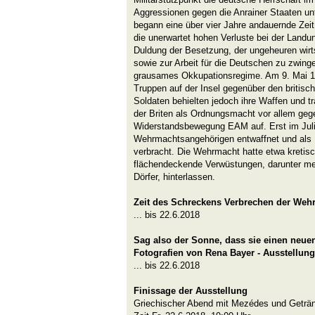
Aggressionen gegen die Anrainer Staaten un
begann eine über vier Jahre andauernde Zei
die unerwartet hohen Verluste bei der Land
Duldung der Besetzung, der ungeheuren wirt
sowie zur Arbeit für die Deutschen zu zwing
grausames Okkupationsregime. Am 9. Mai 19
Truppen auf der Insel gegenüber den britisch
Soldaten behielten jedoch ihre Waffen und tr
der Briten als Ordnungsmacht vor allem gege
Widerstandsbewegung EAM auf. Erst im Juli
Wehrmachtsangehörigen entwaffnet und als
verbracht. Die Wehrmacht hatte etwa kretisc
flächendeckende Verwüstungen, darunter meh
Dörfer, hinterlassen.
Zeit des Schreckens Verbrechen der Wehr
... bis 22.6.2018
Sag also der Sonne, dass sie einen neue
Fotografien von Rena Bayer - Ausstellung
... bis 22.6.2018
Finissage der Ausstellung
Griechischer Abend mit Mezédes und Geträ