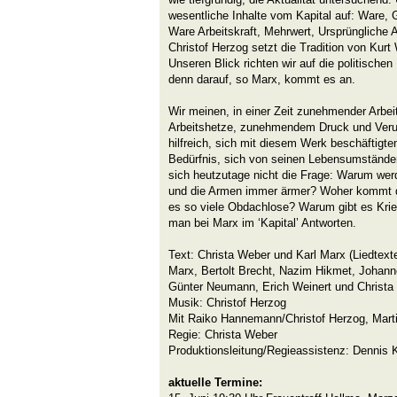
wesentliche Inhalte vom Kapital auf: Ware,
Ware Arbeitskraft, Mehrwert, Ursprüngliche
Christof Herzog setzt die Tradition von Kurt 
Unseren Blick richten wir auf die politische
denn darauf, so Marx, kommt es an.
Wir meinen, in einer Zeit zunehmender Arbei
Arbeitshetze, zunehmendem Druck und Verun
hilfreich, sich mit diesem Werk beschäftigt
Bedürfnis, sich von seinen Lebensumständen
sich heutzutage nicht die Frage: Warum wer
und die Armen immer ärmer? Woher kommt di
es so viele Obdachlose? Warum gibt es Krieg
man bei Marx im ‘Kapital’ Antworten.
Text: Christa Weber und Karl Marx (Liedtexte
Marx, Bertolt Brecht, Nazim Hikmet, Johan
Günter Neumann, Erich Weinert und Christa
Musik: Christof Herzog
Mit Raiko Hannemann/Christof Herzog, Mart
Regie: Christa Weber
Produktionsleitung/Regieassistenz: Dennis 
aktuelle Termine: