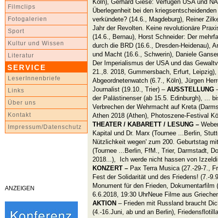
Köln), Gerhard Giese: Verfügen USA und NAT
Filmclips
Überlegenheit bei den kriegsentscheidenden
verkündete? (14.6., Magdeburg), Reiner Zilk
Fotogalerien
Jahr der Revolten. Keine revolutionäre Praxi
Sport
(14.6., Bernau), Horst Schneider: Der mehrf
Kultur und Wissen
durch die BRD (16.6., Dresden-Heidenau), Ar
und Macht (16.6., Schwerin),
Daniele Ganser 
Literatur
Der Imperialismus der USA und das Gewaltve
SERVICE
21.,8. 2018, Gummersbach, Erfurt, Leipzig)
LeserInnenbriefe
Abgeordnetenwatch (6.7., Köln),
Jürgen Herr
Journalist (19.10., Trier) –
AUSSTELLUNG
–
Links
der Palästinenser (ab 15.5. Edinburgh), ... 
Über uns
Verbrechen der Wehrmacht auf Kreta (Darmst
Kontakt
Athen 2018 (Athen), Photoszene-Festival Köl
THEATER / KABARETT
/ LESUNG –
Weber
Impressum/Datenschutz
Kapital und Dr. Marx (Tournee ...Berlin, Stuttg
Nützlichkeit wegen' zum 200. Geburtstag mi
(Tournee ...Berlin, FfM., Trier, Darmstadt, Do
2018...), Ich werde nicht hassen von Izzeldi
KONZERT
–
Pax Terra Musica (27.-29-7., F
Fest der Solidarität und des Friedens! (7.-9
Monument für den Frieden, Dokumentarfilm (
ANZEIGEN
6.6.2018, 19:30 UhrNeue Filme aus Griechen
AKTION
– Frieden mit Russland braucht Dic
(4.-16.Juni, ab und an Berlin), Friedensflotil