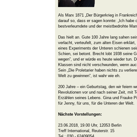
Als Marx 1871 „Der Bürgerkrieg in Frankreich
darauf so, dass er sagen konnte: „Ich habe 
bestverleumdete und der meistbedrohte Man
Das hielt an. Gute 100 Jahre lang sahen sei
verlacht, verteufelt, zum alten Eisen erklä
eines Experiments der Unteren schienen sei
Schien, sei betont. Brecht lobt 1938 seine G
wegen”, und er würde es heute wieder tun.
Klassen sind nicht verschwunden, wenn auch
Sein „Die Proletarier haben nichts zu verlier
Welt zu gewinnen”, ist wahr wie eh.
200 Jahre – ein Geburtstag, den wir feiern wo
Revolutionen vor und nach seiner Zeit, mit
Erzählen seines Lebens. Gina und Frauke Pie
für Jenny, für uns, für die Unteren der Welt.
Nächste Vorstellungen:
23.06.2018, 19.00 Uhr, 12053 Berlin
Treff International, Reuterstr. 15
Tel.: 030 - 62409054