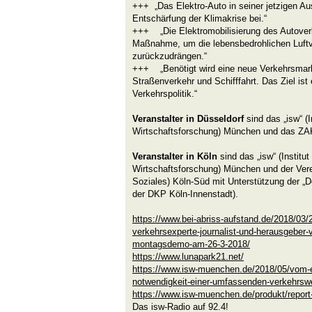
+++ „Das Elektro-Auto in seiner jetzigen Aus
Entschärfung der Klimakrise bei.“
+++ „Die Elektromobilisierung des Autoverk
Maßnahme, um die lebensbedrohlichen Luftv
zurückzudrängen.“
+++ „Benötigt wird eine neue Verkehrsmarkt
Straßenverkehr und Schifffahrt. Das Ziel ist
Verkehrspolitik.“
Veranstalter in Düsseldorf
sind das „isw“ (I
Wirtschaftsforschung) München und das ZA
Veranstalter in Köln
sind das „isw“ (Institut
Wirtschaftsforschung) München und der Verei
Soziales) Köln-Süd mit Unterstützung der „D
der DKP Köln-Innenstadt).
https://www.bei-abriss-aufstand.de/2018/03/2
verkehrsexperte-journalist-und-herausgeber-
montagsdemo-am-26-3-2018/
https://www.lunapark21.net/
https://www.isw-muenchen.de/2018/05/vom-e-p
notwendigkeit-einer-umfassenden-verkehrsw
https://www.isw-muenchen.de/produkt/report
Das isw-Radio auf 92.4!