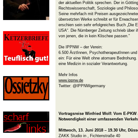
der aktuellen Politik sprechen. Der in Göttin
Rechtswissenschaft, Soziologie und Philoso
Seine mehrfach mit Preisen ausgezeichnete
übersetzten Werke schreibt er für Erwachse
erschien sein sehr erfolgreiches Buch „Die 
USA“. Die Nürnberger Zeitung schrieb über ih
von jenen, die in kein Klischee passen.”
Die IPPNW – der Verein:
6.500 ÄrztInnen, PsychotherapeutInnen und 
ein: Für eine Welt ohne atomare Bedrohung. 
eine Medizin in sozialer Verantwortung.
Mehr Infos
www.ippnw.de
Twitter: @IPPNWgermany
Vortragsreise Winfried Wolf: Vom E-PKW a
Notwendigkeit einer umfassenden Verke
Mittwoch, 13. Juni 2018 – 19.30 Uhr, Düss
ZAKK Studio in , Fichtenstraße 40