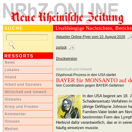
Unabhängige Nachrichten, Berich
SUCHE
Aktueller Online-Flyer vom 10. August 2026
zurück
RESSORTS
Druckversion
News
Wirtschaft und Umwelt
Lokales
Glyphosat-Prozess in den USA startet
Inland
BAYER für MONSANTO auf de
Arbeit und Soziales
Von Coordination gegen BAYER-Gefahren
Wirtschaft und Umwelt
In den USA beginnt am 18. J
Globales
Schadensersatz-Verfahren in
jährige DeWayne Johnson hat
Krieg und Frieden
Familien-Vater leidet am No
Kommentar
bestimmten Form des Lymph
Glossen
Herbizid dafür verantwortlich, das er in sein
häufig einsetzen musste.
Medien