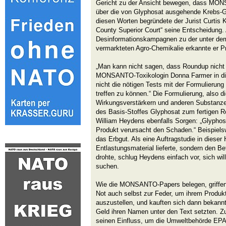
Gericht zu der Ansicht bewegen, dass MONS
über die von Glyphosat ausgehende Krebs-G
diesen Worten begründete der Jurist Curtis
County Superior Court“ seine Entscheidung
Desinformationskampagnen zu der unter d
vermarkteten Agro-Chemikalie erkannte er 
„Man kann nicht sagen, dass Roundup nicht k
MONSANTO-Toxikologin Donna Farmer in die
nicht die nötigen Tests mit der Formulierun
treffen zu können.“ Die Formulierung, also di
Wirkungsverstärkern und anderen Substanze
des Basis-Stoffes Glyphosat zum fertigen R
William Heydens ebenfalls Sorgen: „Glyphosa
Produkt verursacht den Schaden.“ Beispielsw
das Erbgut. Als eine Auftragstudie in dieser 
Entlastungsmaterial lieferte, sondern den B
drohte, schlug Heydens einfach vor, sich wil
suchen.
Wie die MONSANTO-Papers belegen, griffen
Not auch selbst zur Feder, um ihrem Produkt
auszustellen, und kauften sich dann bekannte
Geld ihren Namen unter den Text setzten. 
seinen Einfluss, um die Umweltbehörde EPA 