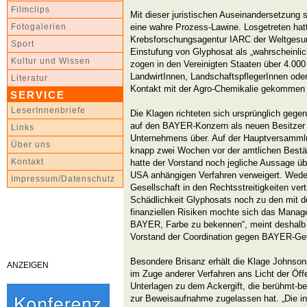
Filmclips
Mit dieser juristischen Auseinandersetzung s
eine wahre Prozess-Lawine. Losgetreten hatt
Fotogalerien
Krebsforschungsagentur IARC der Weltgesund
Sport
Einstufung von Glyphosat als „wahrscheinlic
Kultur und Wissen
zogen in den Vereinigten Staaten über 4.000
LandwirtInnen, LandschaftspflegerInnen oder
Literatur
Kontakt mit der Agro-Chemikalie gekommen 
SERVICE
LeserInnenbriefe
Die Klagen richteten sich ursprünglich ge
auf den BAYER-Konzern als neuen Besitzer
Links
Unternehmens über. Auf der Hauptversammlu
Über uns
knapp zwei Wochen vor der amtlichen Bestä
Kontakt
hatte der Vorstand noch jegliche Aussage
USA anhängigen Verfahren verweigert. Weder
Impressum/Datenschutz
Gesellschaft in den Rechtsstreitigkeiten ver
Schädlichkeit Glyphosats noch zu den mit 
finanziellen Risiken mochte sich das Manage
BAYER, Farbe zu bekennen“, meint deshalb
Vorstand der Coordination gegen BAYER-Ge
Besondere Brisanz erhält die Klage Johnson
ANZEIGEN
im Zuge anderer Verfahren ans Licht der Öffe
Unterlagen zu dem Ackergift, die berühmt
zur Beweisaufnahme zugelassen hat. „Die i