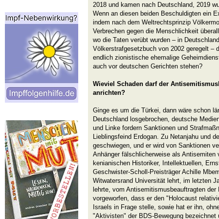
2018 und kamen nach Deutschland, 2019 wu
Wenn an diesen beiden Beschuldigten ein Ex
indem nach dem Weltrechtsprinzip Völkermo
Verbrechen gegen die Menschlichkeit überal
wo die Taten verübt wurden – in Deutschland
Völkerstrafgesetzbuch von 2002 geregelt – 
endlich zionistische ehemalige Geheimdienst
auch vor deutschen Gerichten stehen?
Wieviel Schaden darf der Antisemitismus
anrichten?
Ginge es um die Türkei, dann wäre schon län
Deutschland losgebrochen, deutsche Medien 
und Linke fordern Sanktionen und Strafmaß
Lieblingsfeind Erdogan. Zu Netanjahu und de
geschwiegen, und er wird von Sanktionen v
Anhänger fälschlicherweise als Antisemiten
kenianischen Historiker, Intellektuellen, Ern
Geschwister-Scholl-Preisträger Achille Mbem
Witwatersrand Universität lehrt, im letzten J
lehrte, vom Antisemitismusbeauftragten der 
vorgeworfen, dass er den "Holocaust relativ
Israels in Frage stelle, sowie hat er ihn, oh
"Aktivisten" der BDS-Bewegung bezeichnet un