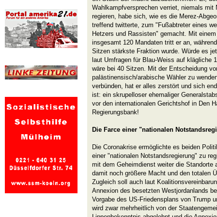
Wahlkampfversprechen verriet, niemals mit 
regieren, habe sich, wie es die Merez-Abge
treffend twitterte, zum "Fußabtreter eines w
Hetzers und Rassisten" gemacht. Mit einem 
insgesamt 120 Mandaten tritt er an, während
Sitzen stärkste Fraktion wurde. Würde es 
laut Umfragen für Blau-Weiss auf klägliche 
wäre bei 40 Sitzen. Mit der Entscheidung v
palästinensisch/arabische Wähler zu wenden
verbünden, hat er alles zerstört und sich end
ist: ein skrupelloser ehemaliger Generalsta
vor den internationalen Gerichtshof in Den H
Regierungsbank!
Die Farce einer
"
nationalen Notstandsreg
Die Coronakrise ermöglichte es beiden Politi
einer "nationalen Notstandsregierung" zu r
mit dem Geheimdienst weiter die Standorte a
damit noch größere Macht und den totalen Ü
Zugleich soll auch laut Koalitionsvereinbarun
Annexion des besetzten Westjordanlands b
Vorgabe des US-Friedensplans von Trump u
wird zwar mehrheitlich von der Staatengemei
Lippenbekenntnis abgelehnt und die Annexi