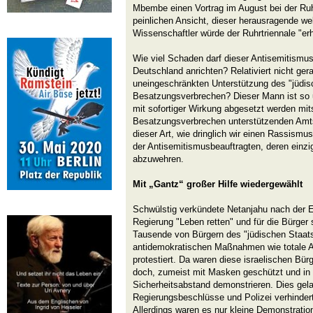
Mbembe einen Vortrag im August bei der Ruhrt
peinlichen Ansicht, dieser herausragende we
Wissenschaftler würde der Ruhrtriennale "e
Wie viel Schaden darf dieser Antisemitismus
Deutschland anrichten? Relativiert nicht ger
uneingeschränkten Unterstützung des "jüdis
Besatzungsverbrechen? Dieser Mann ist so u
mit sofortiger Wirkung abgesetzt werden mit
Besatzungsverbrechen unterstützenden Amts
dieser Art, wie dringlich wir einen Rassismu
der Antisemitismusbeauftragten, deren einzige
abzuwehren.
Mit „Gantz“ großer Hilfe wiedergewählt
Schwülstig verkündete Netanjahu nach der E
Regierung "Leben retten" und für die Bürger 
Tausende von Bürgern des "jüdischen Staat
antidemokratischen Maßnahmen wie totale 
protestiert. Da waren diese israelischen Bür
doch, zumeist mit Masken geschützt und i
Sicherheitsabstand demonstrieren. Dies gel
Regierungsbeschlüsse und Polizei verhindert,
Allerdings waren es nur kleine Demonstrati