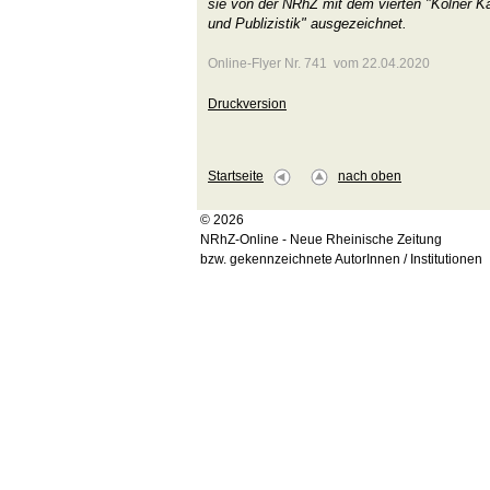
sie von der NRhZ mit dem vierten "Kölner Kar
und Publizistik" ausgezeichnet.
Online-Flyer Nr. 741 vom 22.04.2020
Druckversion
Startseite
nach oben
© 2026
NRhZ-Online - Neue Rheinische Zeitung
bzw. gekennzeichnete AutorInnen / Institutionen