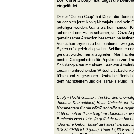
Der "Corona-Coup" hat längst die Demon
eingeläutet
Dieser "Corona-Coup" hat längst die Demont
an der sich jetzt König Netanjahu und sein
beteiligen werden. Gantz als kommender "Krie
schon mit den Hufen scharren, um Gaza-Angr
gemeinsamer Annexion besetzten palästinen
Versuchen, Syrien zu bombardieren, wie ge
Syrien erfolgreich abgewehrt. Schlimmer no
genutzt würde, Iran anzugreifen. Man hat den
besten Gelegenheiten für Populisten von Tr
Schwierigkeiten mit einem Heer von Arbeitsl
zusammenbrechenden Wirtschaft abzulenken
führen und zu gewinnen. Deutsche "Nachahme
dem nachzueifern und die "Israelisierung" 
Evelyn Hecht-Galinski, Tochter des ehemalig
Juden in Deutschland, Heinz Galinski, ist Pub
Kommentare für die NRhZ schreibt sie rege
1165 m hohen "Hausberg" im Badischen, wo
Benjamin Hecht lebt. (
http://sicht-vom-hoch
"Das elfte Gebot: Israel darf alles" heraus.
978-3940456-51-9 (print), Preis 17,89 Euro