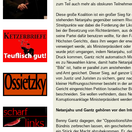
zum Teil auch mehr als obskuren Teilnehmer
Diese große Koalition ist ein großer Sieg fü
stehenden Netanjahu gegenüber seinem Riva
Streitpunkte war dabei die Forderung der Li
bei der Besetzung von Richterämtern, aus 
seine Partei dafür benutzen wollte, für den 
Höchsten Gerichts, dass ihm wegen der erwa
verweigert werde, als Ministerpräsident oder
wurde jetzt umgangen, indem Netanjahu, soll
Druck kommen, Gantz nicht automatisch Min
es zu Neuwahlen käme, damit hatte Netanja
"Bibi" ist, hatte er parallel zum anstehende
und Amt gesichert. Dieser Sieg, auf ganzer 
von Justiz und Juristen zu sichern, ganz na
kleiner Hoffnungsschimmer besteht in der 
Gericht eingereichten Petition Israelischer B
beschneiden. Sie wollen verhindern, dass Ne
Korruptionsanklage Ministerpräsident werde
Netanjahu und Gantz gehören vor den Int
Benny Gantz dagegen, der "Oppositionsführer
Bündnis zerbrechen lassen, ein gescheiterte
ein Stück der Macht abzubekommen. Er, der 