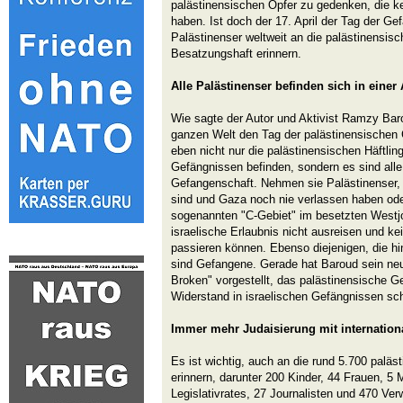
palästinensischen Opfer zu gedenken, die k
haben. Ist doch der 17. April der Tag der Ge
Palästinenser weltweit an die palästinensis
Besatzungshaft erinnern.
Alle Palästinenser befinden sich in einer
Wie sagte der Autor und Aktivist Ramzy Ba
ganzen Welt den Tag der palästinensischen
eben nicht nur die palästinensischen Häftlinge
Gefängnissen befinden, sondern es sind alle 
Gefangenschaft. Nehmen sie Palästinenser, 
sind und Gaza noch nie verlassen haben oder
sogenannten "C-Gebiet" im besetzten Westjo
israelische Erlaubnis nicht ausreisen und ke
passieren können. Ebenso diejenigen, die hi
sind Gefangene. Gerade hat Baroud sein ne
Broken" vorgestellt, das palästinensische 
Widerstand in israelischen Gefängnissen schi
Immer mehr Judaisierung mit internationa
Es ist wichtig, auch an die rund 5.700 palä
erinnern, darunter 200 Kinder, 44 Frauen, 5 
Legislativrates, 27 Journalisten und 470 Ver