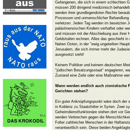
Gefangenen, die sich in einem schlechten G
müssen 200 dringend medizinisch behandelt w
werden ihrer grundlegendsten Rechte beraub
Prozessen und unmenschlicher Behandlung a
verletzen. Jeden Tag werden im besetzten 
palästinensischen Kindern verhaftet oder we
und müssen mit der Abschiebung aus ihrer 
Geldstrafen rechnen. Alles das geschieht in
Nahen Osten, in der "ewig ungeteilten Haupt
Jerusalem, die sich immer mehr der Judasieru
ausgesetzt sieht!
Keinem Politiker und keinem deutschen Medi
"jüdischen Besatzungsstaat" engagieren, war
Zustand eine Zeile oder eine Maßnahme wer
Wann werden endlich auch zionistische F
Gerichten stehen?
Ein guter Anknüpfungspunkt wäre doch der 
in Koblenz zu Staatsfolter in Syrien. Zwei s
Geheimdienstfunktionäre stehen dort vor Ge
werden Verbrechen gegen die Menschlichkeit 
Folter zahlreicher Menschen in der Haftanst
verantwortlich sein. Diese beiden Angeklagt