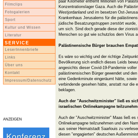
paar Kilometer entfernt Millionen von Paläst
Filmclips
Konzentrationslager Gaza. Auch die Palästin
Westjordanland und im besetzen Ost-Jerus
Fotogalerien
Krankenhaus Jerusalems für die palästinen
Sport
jüdische Besatzungstruppen zerstört wurde, 
Kultur und Wissen
um sich. Sind doch gerade diese der zionist
Menschen so gut wie schutzlos dem Virus a
Literatur
SERVICE
Palästinensische Bürger brauchen Empat
LeserInnenbriefe
Es wäre so wichtig und der richtige Zeitpun
Links
Bevölkerung sich endlich dieses Leids bewu
Über uns
angesichts dieser Covid-19-Pandemie voller
Kontakt
palästinensischen Bürger gewendet und de
eine Gedenkminute eingeräumt hätte, sowie
Impressum/Datenschutz
verbindende gesehen hätte, anstatt nur die
beklagen.
Auch der "Auschwitzminister" ließ es sic
israelischen Onlinekampagne teilzuneh
Auch der "Auschwitzminister" Maas ließ es 
ANZEIGEN
Onlinekampagne teilzunehmen und den Nam
aus seiner Heimatstadt Saarlouis zu verlese
diesen "engagierten" deutschen Außenminist