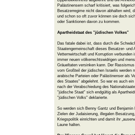
Palästinensern scharf kritisiert, was folgeric
Besatzerregime nicht davon abhalten wird, 
und schon so oft zuvor können sie doch si
oder Sanktionen davon zu kommen.
Apartheidstaat des "jüdischen Volkes"
Das fatale dabei ist, dass durch die Schwäc
Staatengemeinschaft dieses Besatzer- und Ap
Vetternwirtschaft und Korruption verbunden 
immer neuen völkerrechtswidrigen und mens
Gräueltaten versinken kann. Der Rassismus i
vom Großteil der jüdischen Israelis werden 
arabische Parteien oder Palästinenser als Ver
des Staates" abgelehnt. So war es auch ein 
nach der Verabschiedung des Nationalstaate
"jüdische Staat" sich endgültig als Apartheid
"jüdischen Volks" deklarierte.
So werden sich Benny Gantz und Benjamin Ne
Zielen der Judaisierung, illegalen Besatzun
Kriegspolitik einrichten und damit ihr „auser
Laune halten.