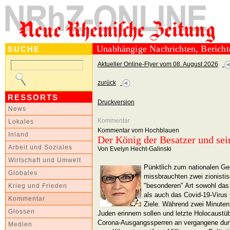
Unabhängige Nachrichten, Berich
SUCHE
Aktueller Online-Flyer vom 08. August 2026
zurück
RESSORTS
Druckversion
News
Kommentar
Lokales
Kommentar vom Hochblauen
Inland
Der König der Besatzer und sei
Arbeit und Soziales
Von Evelyn Hecht-Galinski
Wirtschaft und Umwelt
Pünktlich zum nationalen Ge
Globales
missbrauchten zwei zionistis
"besonderen" Art sowohl das
Krieg und Frieden
als auch das Covid-19-Virus 
Kommentar
Ziele. Während zwei Minuten 
Glossen
Juden erinnern sollen und letzte Holocaustüb
Corona-Ausgangssperren an vergangene dunkl
Medien