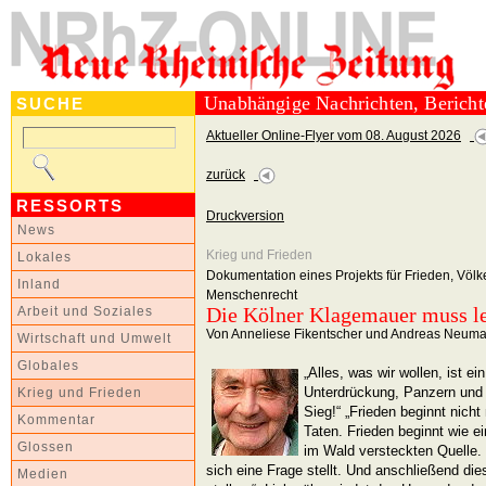
Unabhängige Nachrichten, Berich
SUCHE
Aktueller Online-Flyer vom 08. August 2026
zurück
RESSORTS
Druckversion
News
Krieg und Frieden
Lokales
Dokumentation eines Projekts für Frieden, Völ
Inland
Menschenrecht
Die Kölner Klagemauer muss l
Arbeit und Soziales
Von Anneliese Fikentscher und Andreas Neum
Wirtschaft und Umwelt
Globales
„Alles, was wir wollen, ist e
Unterdrückung, Panzern und 
Krieg und Frieden
Sieg!“ „Frieden beginnt nich
Kommentar
Taten. Frieden beginnt wie ei
Glossen
im Wald versteckten Quelle.
sich eine Frage stellt. Und anschließend d
Medien