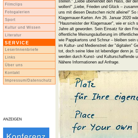
stellen.“ „Liebe überwindet den Hass, der de
Filmclips
wollen!“ „Liebe, Frieden und Glück – zusamm
uns mit diesen Deutschen nicht alleine!“ So 
Fotogalerien
Klagemauer-Karten. Am 26. Januar 2020 wär
Sport
"Hausmeister der Klagemauer", wie er sich s
Kultur und Wissen
Jahre alt geworden. Sein Einsatz für den F
öffentliche Meinungsäußerung im öffentliche
Literatur
wie Pappkartons und Schnur – bleiben sein 
SERVICE
im Kultur- und Medienstreit der "digitalen" G
LeserInnenbriefe
tot, doch seine Idee ist lebendiger denn je. 
werden durch Kunst- und Kulturschaffende u
Links
Nähere Informationen auf Anfrage.
Über uns
Kontakt
Impressum/Datenschutz
ANZEIGEN