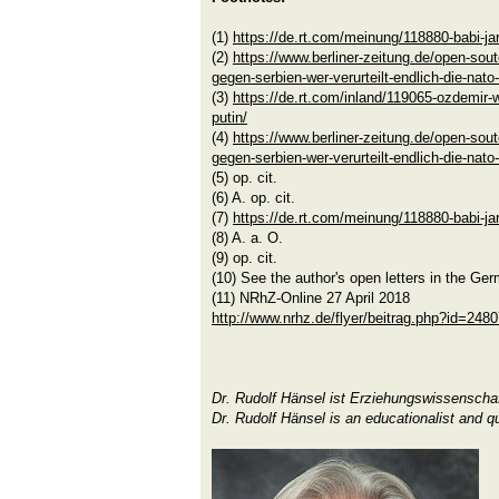
(1)
https://de.rt.com/meinung/118880-babi-j
(2)
https://www.berliner-zeitung.de/open-sou
gegen-serbien-wer-verurteilt-endlich-die-nato
(3)
https://de.rt.com/inland/119065-ozdemir-
putin/
(4)
https://www.berliner-zeitung.de/open-sou
gegen-serbien-wer-verurteilt-endlich-die-nato
(5) op. cit.
(6) A. op. cit.
(7)
https://de.rt.com/meinung/118880-babi-j
(8) A. a. O.
(9) op. cit.
(10) See the author's open letters in the G
(11) NRhZ-Online 27 April 2018
http://www.nrhz.de/flyer/beitrag.php?id=248
Dr. Rudolf Hänsel ist Erziehungswissenscha
Dr. Rudolf Hänsel is an educationalist and qu