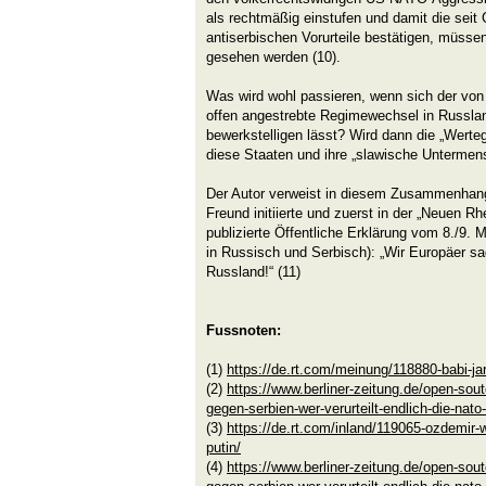
als rechtmäßig einstufen und damit die sei
antiserbischen Vorurteile bestätigen, müsse
gesehen werden (10).
Was wird wohl passieren, wenn sich der v
offen angestrebte Regimewechsel in Russla
bewerkstelligen lässt? Wird dann die „Wert
diese Staaten und ihre „slawische Unterme
Der Autor verweist in diesem Zusammenhang
Freund initiierte und zuerst in der „Neuen R
publizierte Öffentliche Erklärung vom 8./9. 
in Russisch und Serbisch): „Wir Europäer 
Russland!“ (11)
Fussnoten:
(1)
https://de.rt.com/meinung/118880-babi-j
(2)
https://www.berliner-zeitung.de/open-sou
gegen-serbien-wer-verurteilt-endlich-die-nato
(3)
https://de.rt.com/inland/119065-ozdemir-
putin/
(4)
https://www.berliner-zeitung.de/open-sou