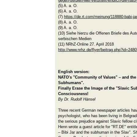
gegen-serbien-wer-verurteilt-endlich-die-nato
(5) A. a. O.
(6) A. a. O.
(7)
https://de.rt.com/meinung/118880-babi-j
(8) A. a. O.
(9) A. a. O.
(10) Siehe hierzu die Offenen Briefe des Au
serbischen Medien
(11) NRhZ-Online 27. April 2018
http://www.nrhz.de/flyer/beitrag.php?id=248
English version:
NATO's "Community of Values" – and the 
Subhumans".
Finally Erase the Image of the "Slavic 
Consciousness!
By Dr. Rudolf Hänsel
Three recent German newspaper articles hav
psychologist, who has been living in Belgrade
the serious prejudice against Slavic fellow 
Henn wrote a guest article for "RT.DE" entitl
– Bibi Jar and the subhuman in the Slav". Sh