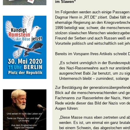
im Slawen“
Im Folgenden werden auch einige Passagen
Dagmar Henn in „RT.DE“ zitiert. Dabei fällt
ehemalige Regierung an den Kriegsverbrech
1999 beteiligt war, schwer, die menschenver
stolzen slawischen Menschen wiederzugeben
Freund der Serben und auch Russen weiß er
Vorurteile politisch und wirtschaftlich seit je
Bereits im Vorspann Ihres Artikels schreibt
„Es scheint unmöglich in der Bundesrepub
des Nazi-Rassenwahns auch nur anständi
ausgerechnet Babi Jar benutzt, um zu sig
Untermensch bleibt – zumindest, solange e
Zur Bestätigung der generationsübergreifende
Blick auf die menschenverachtenden und ge
Fachmanns zur Rassenlehre der Nazis, Heinr
Rede würde dieser das Bild der Nazis von de
Augen führen:
„Diese Masse muss eben zertreten und a
werden. Es ist, um einmal ein ganz brutal
bei einem Schwein, das abgestochen wird