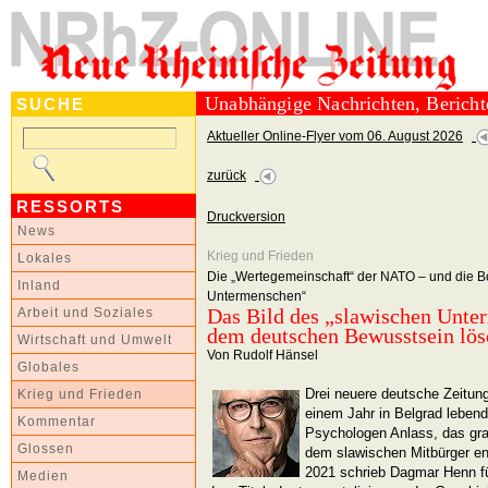
Unabhängige Nachrichten, Berich
SUCHE
Aktueller Online-Flyer vom 06. August 2026
zurück
RESSORTS
Druckversion
News
Krieg und Frieden
Lokales
Die „Wertegemeinschaft“ der NATO – und die B
Inland
Untermenschen“
Das Bild des „slawischen Unte
Arbeit und Soziales
dem deutschen Bewusstsein lös
Wirtschaft und Umwelt
Von Rudolf Hänsel
Globales
Drei neuere deutsche Zeitung
Krieg und Frieden
einem Jahr in Belgrad leben
Kommentar
Psychologen Anlass, das gra
Glossen
dem slawischen Mitbürger e
2021 schrieb Dagmar Henn fü
Medien