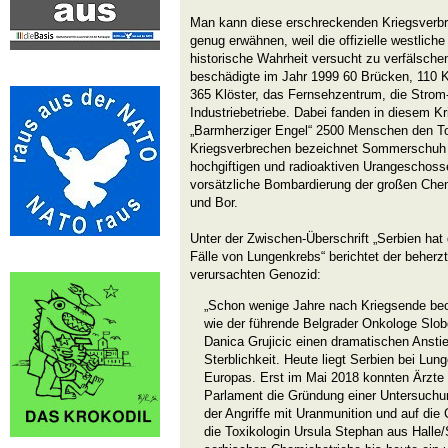
Man kann diese erschreckenden Kriegsverbre
genug erwähnen, weil die offizielle westlich
historische Wahrheit versucht zu verfälsch
beschädigte im Jahr 1999 60 Brücken, 110 
365 Klöster, das Fernsehzentrum, die Stro
Industriebetriebe. Dabei fanden in diesem K
„Barmherziger Engel“ 2500 Menschen den To
Kriegsverbrechen bezeichnet Sommerschuh 
hochgiftigen und radioaktiven Urangeschoss
vorsätzliche Bombardierung der großen Che
und Bor.
Unter der Zwischen-Überschrift „Serbien hat
Fälle von Lungenkrebs“ berichtet der beherz
verursachten Genozid:
„Schon wenige Jahre nach Kriegsende beo
wie der führende Belgrader Onkologe Slob
Danica Grujicic einen dramatischen Ansti
Sterblichkeit. Heute liegt Serbien bei Lun
Europas. Erst im Mai 2018 konnten Ärzte 
Parlament die Gründung einer Untersuchu
der Angriffe mit Uranmunition und auf die
die Toxikologin Ursula Stephan aus Halle/