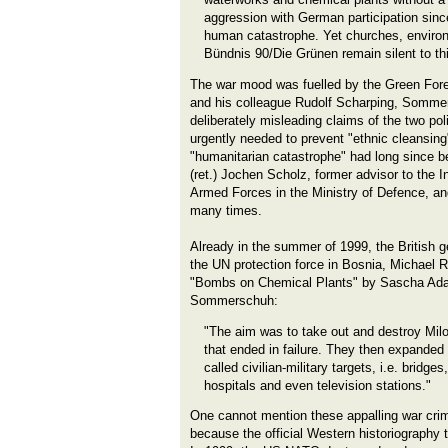
aggression with German participation sinc
human catastrophe. Yet churches, enviro
Bündnis 90/Die Grünen remain silent to thi
The war mood was fuelled by the Green Fore
and his colleague Rudolf Scharping, Sommer
deliberately misleading claims of the two pol
urgently needed to prevent "ethnic cleansing
"humanitarian catastrophe" had long since b
(ret.) Jochen Scholz, former advisor to the 
Armed Forces in the Ministry of Defence, a
many times.
Already in the summer of 1999, the British
the UN protection force in Bosnia, Michael R
"Bombs on Chemical Plants" by Sascha Ada
Sommerschuh:
"The aim was to take out and destroy Milo
that ended in failure. They then expanded t
called civilian-military targets, i.e. bridges
hospitals and even television stations."
One cannot mention these appalling war cri
because the official Western historiography tri