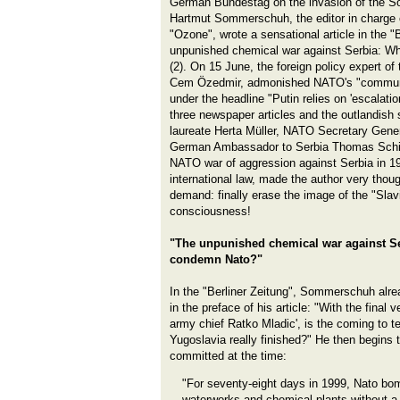
German Bundestag on the invasion of the Sov
Hartmut Sommerschuh, the editor in charge 
"Ozone", wrote a sensational article in the "B
unpunished chemical war against Serbia: Wh
(2). On 15 June, the foreign policy expert o
Cem Özedmir, admonished NATO's "communit
under the headline "Putin relies on 'escalation
three newspaper articles and the outlandis
laureate Herta Müller, NATO Secretary Gener
German Ambassador to Serbia Thomas Schieb
NATO war of aggression against Serbia in 19
international law, made the author very thou
demand: finally erase the image of the "Sl
consciousness!
"The unpunished chemical war against Ser
condemn Nato?"
In the "Berliner Zeitung", Sommerschuh alre
in the preface of his article: "With the final
army chief Ratko Mladic', is the coming to t
Yugoslavia really finished?" He then begins
committed at the time:
"For seventy-eight days in 1999, Nato bo
waterworks and chemical plants without a 