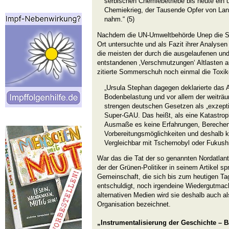
serbischen Chemiebetriebe bis heute ein 
Chemiekrieg, der Tausende Opfer von Lan
nahm.“ (5)
Nachdem die UN-Umweltbehörde Unep die Sc
Ort untersuchte und als Fazit ihrer Analysen
die meisten der durch die ausgelaufenen un
entstandenen ‚Verschmutzungen‘ Altlasten au
zitierte Sommerschuh noch einmal die Toxik
„Ursula Stephan dagegen deklarierte das 
Bodenbelastung und vor allem der weiträ
strengen deutschen Gesetzen als „exzepti
Super-GAU. Das heißt, als eine Katastroph
Ausmaße es keine Erfahrungen, Berechenb
Vorbereitungsmöglichkeiten und deshalb k
Vergleichbar mit Tschernobyl oder Fukushi
War das die Tat der so genannten Nordatlan
der der Grünen-Politiker in seinem Artikel s
Gemeinschaft, die sich bis zum heutigen Tag
entschuldigt, noch irgendeine Wiedergutmach
alternativen Medien wird sie deshalb auch als
Organisation bezeichnet.
„Instrumentalisierung der Geschichte – 