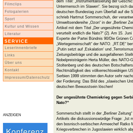
dem Titel: „Instrumentalisierung der Geschic
Filmclips
Untermensch im Slawen“. Sie bezog sich dab
deutschen Bundestag zum Überfall auf die S
Fotogalerien
schrieb Hartmut Sommerschuh, der verantwo
Sport
Umweltsendereihe „Ozon“ in der „Berliner Z
Kultur und Wissen
Artikel mit dem Titel „Der ungesühnte Chem
verurteilt endlich die Nato?“ (2). Am 15. Jun
Literatur
Experte der Partei Bündnis 90/Die Grünen 
SERVICE
„Wertegemeinschaft“ der NATO. „RT.DE“ beri
LeserInnenbriefe
„Putin setzt auf ‚Eskalation‘ und ‚Terrorismus
Zeitungsbeiträge und die ausgefallenen Ste
Links
Nobelpreisträgerin Herta Müller, des NATO-
Über uns
Stoltenberg und des deutschen Botschafter
Kontakt
Rechtmäßigkeit des völkerrechtswidrigen 
Serbien 1999 stimmten den Autor sehr nachd
Impressum/Datenschutz
der Forderung: Das Bild des „slawischen U
deutschen Bewusstsein löschen!
Der ungesühnte Chemiekrieg gegen Serbien
Nato?“
Sommerschuh stellt in der „Berliner Zeitung“
ANZEIGEN
Artikels die diskussionswürdige Frage: „Ist 
den bosnisch-serbischen Armeechef Ratko Ml
Kriegsverbrechen in Jugoslawien wirklich a