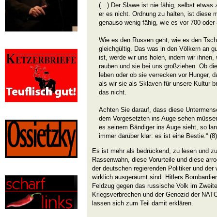
(…) Der Slawe ist nie fähig, selbst etwas 
er es nicht. Ordnung zu halten, ist diese
genauso wenig fähig, wie es vor 700 oder
Wie es den Russen geht, wie es den Tsche
gleichgültig. Das was in den Völkern an g
ist, werde wir uns holen, indem wir ihnen,
rauben und sie bei uns großziehen. Ob di
leben oder ob sie verrecken vor Hunger, da
als wir sie als Sklaven für unsere Kultur 
das nicht.
Achten Sie darauf, dass diese Untermen
dem Vorgesetzten ins Auge sehen müssen.
es seinem Bändiger ins Auge sieht, so lan
immer darüber klar: es ist eine Bestie.“ (8)
Es ist mehr als bedrückend, zu lesen und zu
Rassenwahn, diese Vorurteile und diese arro
der deutschen regierenden Politiker und der 
wirklich ausgeräumt sind. Hitlers Bombardie
Feldzug gegen das russische Volk im Zweite
Kriegsverbrechen und der Genozid der NATO
lassen sich zum Teil damit erklären.