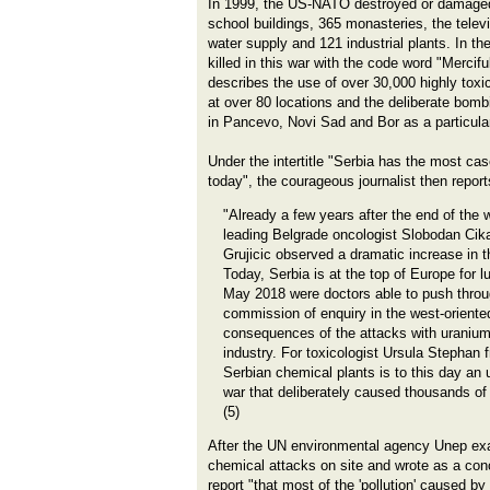
In 1999, the US-NATO destroyed or damaged 
school buildings, 365 monasteries, the televi
water supply and 121 industrial plants. In t
killed in this war with the code word "Merc
describes the use of over 30,000 highly toxi
at over 80 locations and the deliberate bomb
in Pancevo, Novi Sad and Bor as a particular
Under the intertitle "Serbia has the most ca
today", the courageous journalist then repor
"Already a few years after the end of the 
leading Belgrade oncologist Slobodan Cika
Grujicic observed a dramatic increase in t
Today, Serbia is at the top of Europe for 
May 2018 were doctors able to push throu
commission of enquiry in the west-oriented
consequences of the attacks with uranium
industry. For toxicologist Ursula Stephan 
Serbian chemical plants is to this day an
war that deliberately caused thousands of
(5)
After the UN environmental agency Unep ex
chemical attacks on site and wrote as a concl
report "that most of the 'pollution' caused b