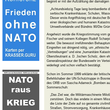
beginnt er mit der Aufzählung der damaligen
„Achtundsiebzig Tage lang bombardierte
serbische Krankenhäuser, Schulen, Wass
Dieser erste Angriffskrieg mit deutscher B
einer ökologischen und humanen Katastro
Umweltverbände und Bündnis 90/Die Grüne
Angeheizt wurde die Kriegsstimmung vom g
Fischer und seinem Kollegen Rudolf Scharp
weiter. Die bewusst irreführenden Behauptung
Eingreifen sei dringend nötig, um „ethnische
„Vertreibungen“ und eine „humanitäre Katast
Oberstleutnant a. D. Jochen Scholz, dem e
Generalinspekteur der Bundeswehr im Vertei
widerlegt und schon vielfach bestätigt.
Schon im Sommer 1999 erklärte der britisch
Befehlshaber der UN-Schutztruppe in Bosnie
des ORB von Sascha Adameck „Bomben auf
Sommerschuh:
„Das Ziel war, die Militärmaschinerie Mil
zerstören. Doch das endete in einem Miss
die Liste der Ziele auf so genannte zivilmi
Straßen, Stromversorgung, Krankenhäuser