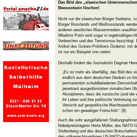
Das Bild des „slawischen Untermenschen
Bewusstsein löschen!
Nicht nur die slawischen Bürger Serbiens, s
Bürger Russlands und Weißrusslands werde
anderen westlichen Massenmedien unaufhörli
Wladimir Putin wird sogar in regelmäßigen 
Verbrechen und des Terrorismus bezichtigt.
Artikel des Grünen-Politikers Özdemir, mit 
ist nur ein Beispiel von vielen.
Deshalb fordert die Journalistin Dagmar Hen
„Es ist mehr als überfällig, das Bild des
endlich aus dem deutschen Denken zu lös
permanenten schuldbeladenen Demutshaltu
penetrant ausgedünsteten moralischen Übe
Akzeptieren, dass die russische (und die
ihr Leben und ihre politische Vertretung se
Verzicht auf geopolitische Machtspielchen
schon ein gewaltiger Fortschritt.“ (9)
Auch die sehr ausgefallenen Stellungnahme
Nobelpreisträgerin Herta Müller, des NATO-
Stoltenberg und des deutschen Botschafters
den völkerrechtswidrigen US-NATO-Aggressi