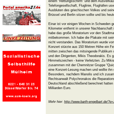
einem “Rettungsschirm” und dem Ausverkauf d
Telefongesellschaft, Fluglinie, Flughäfen u
Ausbluten des griechischen Volkes und seiner
Brüssel und Berlin sitzen sollte und bis heute
Einar ist vor einigen Wochen in Schweden ge
Kilometer entfernt in unserer Nachbarschaf
habe das große Moratorium vor den Stadt
mitbekommen. Ich habe die Plakate mit sei
nicht verstanden. Das Moratorium wurde von 
Konzert stürzte aus 150 Metren Höhe ein F
mitten zwischen das mitsingende Publikum u
und den Dirigenten, Mikis Theodorakis. Es g
Himmelszeichen - keine Verletzten. Zu Miki
zusammen mit der Chemnitzer Gruppe “Quich
eine Konzert-Lesung machen und wollte ihn 
Besonders, nachdem Manolis und ich zusa
Rechtsanwalt Polychronakos die Reparation
Deutschland abschließend berechnet hatten 
Milliarden Euro.
Mehr hier:
http://www.barth-engelbart.de/?p