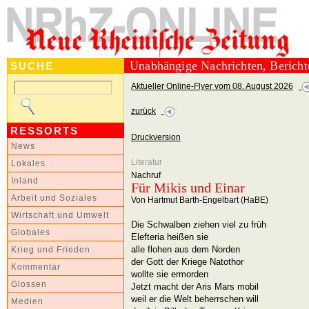
Unabhängige Nachrichten, Berich
SUCHE
Aktueller Online-Flyer vom 08. August 2026
zurück
RESSORTS
Druckversion
News
Literatur
Lokales
Nachruf
Inland
Für Mikis und Einar
Arbeit und Soziales
Von Hartmut Barth-Engelbart (HaBE)
Wirtschaft und Umwelt
Die Schwalben ziehen viel zu früh
Globales
Elefteria heißen sie
alle flohen aus dem Norden
Krieg und Frieden
der Gott der Kriege Natothor
Kommentar
wollte sie ermorden
Glossen
Jetzt macht der Aris Mars mobil
weil er die Welt beherrschen will
Medien