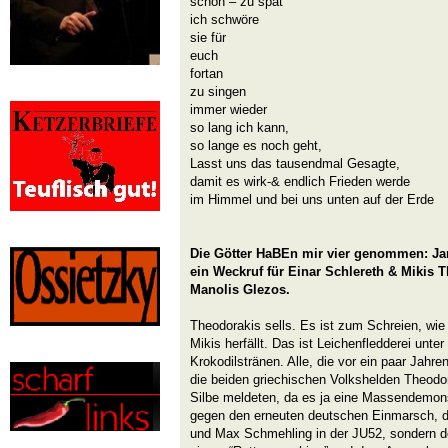
schon – zu spät
ich schwöre
sie für
euch
fortan
zu singen
immer wieder
so lang ich kann,
so lange es noch geht,
Lasst uns das tausendmal Gesagte,
damit es wirk-& endlich Frieden werde
im Himmel und bei uns unten auf der Erde
Die Götter HaBEn mir vier genommen: Jan
ein Weckruf für Einar Schlereth & Mikis 
Manolis Glezos.
Theodorakis sells. Es ist zum Schreien, wi
Mikis herfällt. Das ist Leichenfledderei unte
Krokodilstränen. Alle, die vor ein paar Jahren
die beiden griechischen Volkshelden Theodor
Silbe meldeten, da es ja eine Massendemons
gegen den erneuten deutschen Einmarsch, di
und Max Schmehling in der JU52, sondern d