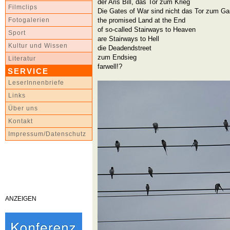
der Aris Bill, das Tor zum Krieg
Filmclips
Die Gates of War sind nicht das Tor zum Ga
the promised Land at the End
Fotogalerien
of so-called Stairways to Heaven
Sport
are Stairways to Hell
Kultur und Wissen
die Deadendstreet
zum Endsieg
Literatur
farwell!?
SERVICE
LeserInnenbriefe
Links
Über uns
Kontakt
Impressum/Datenschutz
ANZEIGEN