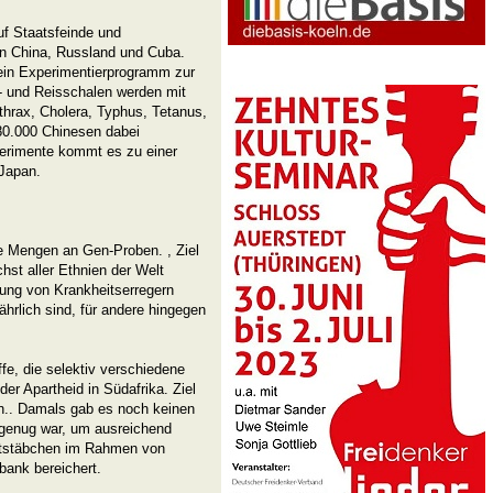
uf Staatsfeinde und
en China, Russland und Cuba.
ein Experimentierprogramm zur
- und Reisschalen werden mit
hrax, Cholera, Typhus, Tetanus,
80.000 Chinesen dabei
erimente kommt es zu einer
Japan.
ße Mengen an Gen-Proben. , Ziel
hst aller Ethnien der Welt
ung von Krankheitserregern
ährlich sind, für andere hingegen
e, die selektiv verschiedene
er Apartheid in Südafrika. Ziel
en.. Damals gab es noch keinen
genug war, um ausreichend
eststäbchen im Rahmen von
bank bereichert.