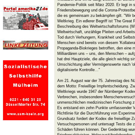
Pandemie-Politik seit März 2020. Er legt in s
Friedensbewegung und die Corona-Protestbe
die es gemeinsam zu bekämpfen gilt. "Wir be
Weltkrieg. Ein edlerer Begriff ist 'The Great 
Beschreibung des Weltwirtschaftsforums (WE
Weltwirtschaft, unzählige Pleiten und Arbeit
Tod durch Verhungern, Krankheit und Selbst
Menschen sind bereits von diesem 'Kollatera
Propaganda-Biokrieges betroffen, den eine ma
Milliardären uns – uns, den Menschen – auf
hat drei Hauptziele, die alle gleich wichtig 
Umschichtung aller Vermögenswerte nach 'ob
digitalisierte Kontrolle…"
Am 21. August war der 75. Jahrestag des Nü
dem Motto: Freiwillige Impfentscheidung. Z
Weltkriegs wurde 1947 der Nürnberger Kode
Verbrechen, insbesondere Menschenversuc
unmenschlichen medizinischen Forschung zu
Es entstand ein zehn Punkte umfassender V
Richtlinie für die Durchführung von Experi
Grundsatz fordert der Kodex die freiwillige 
Versuchspersonen und untersagt Tests die 
Schäden führen können. Der Gedenktag wurd
Friedensaktivisten, Holocaustüberlebenden, 