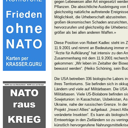
gegen Lebewesen aller Art eingesetzt werde
Pflanzen. Die absichtliche Ausbringung von 
gleichzeitig natürliche auftretende Ereigniss
Möglichkeit, die Urheberschaft abzustreiten.
großen ökonomischen Schaden anzurichten, po
hervorzurufen und gleichzeitig die Urhebersch
größer als bei allen anderen Waffen.»
Diese Position von Robert Kadlec steht i
11.9.2001 und nimmt an Bedeutung immer m
"Ärzte für Aufklärung" hat intensiv zu den 
Zusammenhang mit dem 11.9.2001 recherchier
gekommen: „Wir leben im Zeitalter der Biowa
bewusst werden“. (Heiko Schöning, sein Bu
Die USA betreiben 336 biologische Labors in
ihres Territoriums. Sie befinden sich in okku
Ländern und viele auf Militärbasen. Die USA
Militärbasen. Viele US-Biolabore befinden s
Sowjetunion: in Kasachstan, Usbekistan, A
Ukraine, nahe der russischen Grenze. In de
Projekt „Insect Allies“ aufgebaut. „Insect Al
veränderte Insekten“. Es kann als biologisc
Ernteerträge in den Zielländern so zu verrin
künstlich hervorgerufene Nahrungsmittelkris