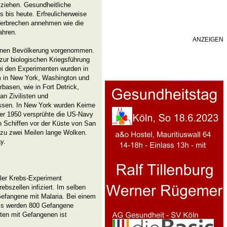
ziehen. Gesundheitliche
s bis heute. Erfreulicherweise
r Verbrechen annehmen wie die
ahren.
ANZEIGEN
genen Bevölkerung vorgenommen.
ur biologischen Kriegsführung
ei den Experimenten wurden in
m in New York, Washington und
basen, wie in Fort Detrick,
an Zivilisten und
ssen. In New York wurden Keime
r 1950 versprühte die US-Navy
 Schiffen vor der Küste von San
s zu zwei Meilen lange Wolken.
y.
ler Krebs-Experiment
bszellen infiziert. Im selben
Gefangene mit Malaria. Bei einem
nois werden 800 Gefangene
ten mit Gefangenen ist