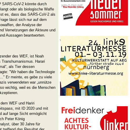
fe? SARS-CoV-2 könnte durch
elangt oder als biologische Waffe
 ist es, dass das SARS-CoV-2 als
rage lässt sich nur auf dem
iowaffen, der Analyse der
 und Vernetzungen der Akteure und
 und Aussagen beantworten.
tzender des WEF, ist Noah
es Transhumanismus. Harari
al“, als Tier dessen
gte: "Wir haben die Technologie
" Er meinte, es gebe zu viele
Nazis verwendeten war „unnütze
 so wichtig, weil es die Menschen
kzeptieren.
es dem WEF und Hariri
itspass, mit ID 2020 und mit
auf lange Sicht ermöglicht
ch Peter König
nalyst, über 30 Jahre für
t treffend das Resultat der