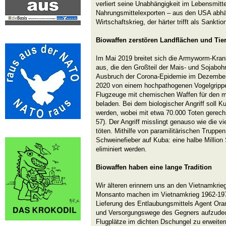
verliert seine Unabhängigkeit im Lebensmitt
Nahrungsmittelexporten – aus den USA abhäng
Wirtschaftskrieg, der härter trifft als Sanktio
Biowaffen zerstören Landflächen und Tie
Im Mai 2019 breitet sich die Armyworm-Kran
aus, die den Großteil der Mais- und Sojabo
Ausbruch der Corona-Epidemie im Dezember
2020 von einem hochpathogenen Vogelgrippe
Flugzeuge mit chemischen Waffen für den 
beladen. Bei dem biologischer Angriff soll 
werden, wobei mit etwa 70.000 Toten gerechne
57). Der Angriff misslingt genauso wie die v
töten. Mithilfe von paramilitärischen Truppen
Schweinefieber auf Kuba: eine halbe Million
eliminiert werden.
Biowaffen haben eine lange Tradition
Wir älteren erinnern uns an den Vietnamkrie
Monsanto machen im Vietnamkrieg 1962-1971
Lieferung des Entlaubungsmittels Agent Oran
und Versorgungswege des Gegners aufzudec
Flugplätze im dichten Dschungel zu erweiter