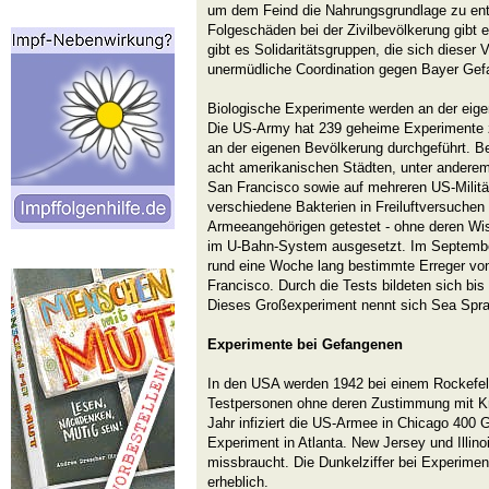
um dem Feind die Nahrungsgrundlage zu ent
Folgeschäden bei der Zivilbevölkerung gibt e
gibt es Solidaritätsgruppen, die sich diese
unermüdliche Coordination gegen Bayer Gef
Biologische Experimente werden an der ei
Die US-Army hat 239 geheime Experimente z
an der eigenen Bevölkerung durchgeführt. B
acht amerikanischen Städten, unter andere
San Francisco sowie auf mehreren US-Militär
verschiedene Bakterien in Freiluftversuchen 
Armeeangehörigen getestet - ohne deren Wi
im U-Bahn-System ausgesetzt. Im Septembe
rund eine Woche lang bestimmte Erreger von
Francisco. Durch die Tests bildeten sich bi
Dieses Großexperiment nennt sich Sea Spra
Experimente bei Gefangenen
In den USA werden 1942 bei einem Rockefel
Testpersonen ohne deren Zustimmung mit Kre
Jahr infiziert die US-Armee in Chicago 400 
Experiment in Atlanta. New Jersey und Illi
missbraucht. Die Dunkelziffer bei Experimen
erheblich.