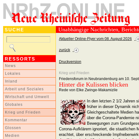
Unabhängige Nachrichten, Berich
SUCHE
Aktueller Online-Flyer vom 08. August 2026
zurück
RESSORTS
Druckversion
News
Krieg und Frieden
Lokales
Friedensforum in Neubrandenburg am 10. Sep
Inland
Hinter die Kulissen blicken
Arbeit und Soziales
Rede von Elke Zwinge-Makamizile
Wirtschaft und Umwelt
In den letzten 2 1/2 Jahren s
Globales
früher in dieser Dynamik nich
Gleichgeschaltete Medien h
Krieg und Frieden
über die Corona-Pandemie ni
Kommentar
Bewegungen zum Grundgesetz
Glossen
Corona-Aufklärern ignoriert, die staatliche
erachtet, über erschreckende Impfnebenwirku
Medien