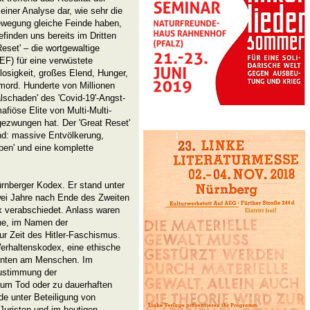
einer Analyse dar, wie sehr die
wegung gleiche Feinde haben,
finden uns bereits im Dritten
Reset' – die wortgewaltige
F) für eine verwüstete
slosigkeit, großes Elend, Hunger,
mord. Hunderte von Millionen
lschaden' des 'Covid-19'-Angst-
fiöse Elite von Multi-Multi-
gezwungen hat. Der 'Great Reset'
sind: massive Entvölkerung,
en' und eine komplette
rnberger Kodex. Er stand unter
wei Jahre nach Ende des Zweiten
x verabschiedet. Anlass waren
he, im Namen der
r Zeit des Hitler-Faschismus.
erhaltenskodex, eine ethische
menten am Menschen. Im
Zustimmung der
zum Tod oder zu dauerhaften
e unter Beteiligung von
Juristen und im heutigen