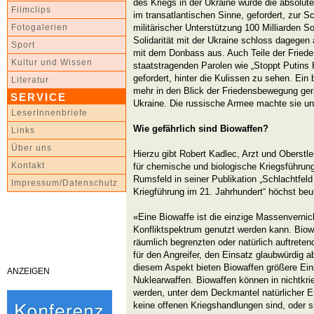
des Kriegs in der Ukraine wurde die absolute
Filmclips
im transatlantischen Sinne, gefordert, zur Sc
militärischer Unterstützung 100 Milliarden 
Fotogalerien
Solidarität mit der Ukraine schloss dagegen a
Sport
mit dem Donbass aus. Auch Teile der Fried
Kultur und Wissen
staatstragenden Parolen wie „Stoppt Putins K
gefordert, hinter die Kulissen zu sehen. Ein
Literatur
mehr in den Blick der Friedensbewegung gerä
SERVICE
Ukraine. Die russische Armee machte sie un
LeserInnenbriefe
Wie gefährlich sind Biowaffen?
Links
Über uns
Hierzu gibt Robert Kadlec, Arzt und Oberstle
Kontakt
für chemische und biologische Kriegsführung
Rumsfeld in seiner Publikation „Schlachtfeld
Impressum/Datenschutz
Kriegführung im 21. Jahrhundert“ höchst be
«Eine Biowaffe ist die einzige Massenverni
Konfliktspektrum genutzt werden kann. Biowa
räumlich begrenzten oder natürlich auftrete
für den Angreifer, den Einsatz glaubwürdig a
diesem Aspekt bieten Biowaffen größere Ein
ANZEIGEN
Nuklearwaffen. Biowaffen können in nichtkri
werden, unter dem Deckmantel natürlicher Er
keine offenen Kriegshandlungen sind, oder 