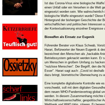
Ist das Corona-Virus eine biologische Waf
einen Unfall oder ein Versehen in die Welt g
eingesetzt worden sein. Wie wahrscheinlich
biologische Waffe eingesetzt wurde? Diese F
Hintergrund der bisherigen Geschichte der B
wirtschaftlichen und politischen Interessen
der Kontextualisierung einzelner Ereignisse
Biowaffen als Einsatz zur Eugenik
Führender Berater von Klaus Schwab, Vorsi
Harari, Befürworter der Neuen Eugenik & d
bezeichnet den Menschen als „hackable Anim
Betriebssystem geknackt werden kann. Er sa
um Menschen in großem Umfang zu hacken...
"nutzlose Menschen". Der Begriff, den die 
Esser". Harari sagt auch: „Covid ist deshalb
dazu bringt, biometrische Überwachung zu a
Eine komplette digitalisierte Kontrolle wie 
vorschwebt, soll mit dem digitalen Gesundhe
dem neuen WHO-Pandemievertrag global und 
werden. In diesem Zusammenhang möchte i
Wirtschaftswissenschaftler, geopolitischer A
Weltbank und WHO tätig, zitieren. Er benenn