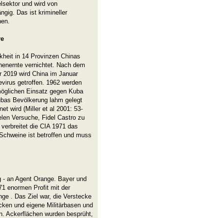
elsektor und wird von
ig. Das ist krimineller
nen.
re
kheit in 14 Provinzen Chinas
hnenernte vernichtet. Nach dem
 2019 wird China im Januar
virus getroffen. 1962 werden
möglichen Einsatz gegen Kuba
Kubas Bevölkerung lahm gelegt
t wird (Miller et al 2001: 53-
ielen Versuche, Fidel Castro zu
 verbreitet die CIA 1971 das
 Schweine ist betroffen und muss
g - an Agent Orange. Bayer und
 enormen Profit mit der
ge . Das Ziel war, die Verstecke
ken und eigene Militärbasen und
n. Ackerflächen wurden besprüht,