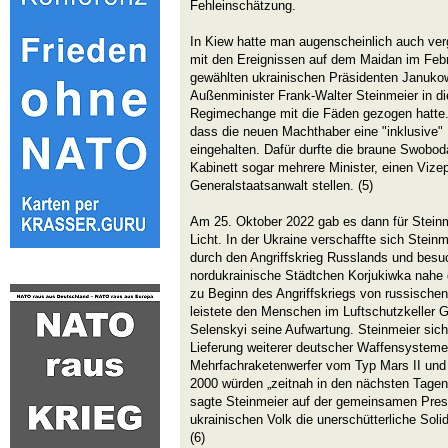
Fehleinschätzung.
In Kiew hatte man augenscheinlich auch v
mit den Ereignissen auf dem Maidan im Febr
gewählten ukrainischen Präsidenten Januko
Außenminister Frank-Walter Steinmeier in d
Regimechange mit die Fäden gezogen hatte.
dass die neuen Machthaber eine "inklusive" 
eingehalten. Dafür durfte die braune Swobod
Kabinett sogar mehrere Minister, einen Vize
Generalstaatsanwalt stellen. (5)
Am 25. Oktober 2022 gab es dann für Stein
Licht. In der Ukraine verschaffte sich Steinm
durch den Angriffskrieg Russlands und bes
nordukrainische Städtchen Korjukiwka nahe 
zu Beginn des Angriffskriegs von russische
leistete den Menschen im Luftschutzkeller 
Selenskyi seine Aufwartung. Steinmeier sich
Lieferung weiterer deutscher Waffensysteme 
Mehrfachraketenwerfer vom Typ Mars II und 
2000 würden „zeitnah in den nächsten Tagen
sagte Steinmeier auf der gemeinsamen Pres
ukrainischen Volk die unerschütterliche Soli
(6)