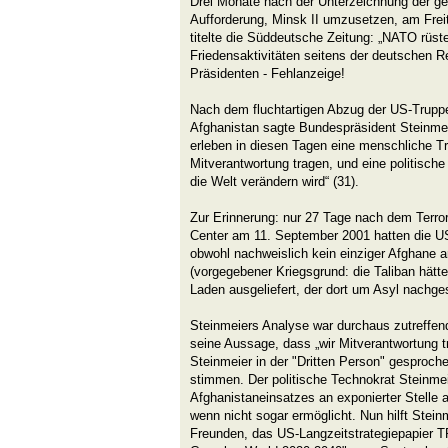
Drei Monate nach der Unterzeichnung der g
Aufforderung, Minsk II umzusetzen, am Frei
titelte die Süddeutsche Zeitung: „NATO rüste
Friedensaktivitäten seitens der deutschen 
Präsidenten - Fehlanzeige!
Nach dem fluchtartigen Abzug der US-Truppen
Afghanistan sagte Bundespräsident Steinmei
erleben in diesen Tagen eine menschliche Tra
Mitverantwortung tragen, und eine politische
die Welt verändern wird“ (31).
Zur Erinnerung: nur 27 Tage nach dem Terro
Center am 11. September 2001 hatten die US
obwohl nachweislich kein einziger Afghane a
(vorgegebener Kriegsgrund: die Taliban hätt
Laden ausgeliefert, der dort um Asyl nachges
Steinmeiers Analyse war durchaus zutreffend
seine Aussage, dass „wir Mitverantwortung tr
Steinmeier in der "Dritten Person" gesproc
stimmen. Der politische Technokrat Steinm
Afghanistaneinsatzes an exponierter Stelle
wenn nicht sogar ermöglicht. Nun hilft Stein
Freunden, das US-Langzeitstrategiepapier 