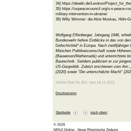
34) https://dewiki.de/Lexikon/Project_for_
35) https://uspeacecouncil.org/u-s-peace-co
military-intervention-in-ukraine/
36) Willy Wimmer: die Akte Moskau, Höhr-G
Wolfgang Effenberger, Jahrgang 1946, erhiel
Bundeswehr tiefere Einblicke in das von de
Gefechtsfeld“ in Europa. Nach zwölfjähriger D
München Politikwissenschaft sowie Höhere
(Bauwesen/Mathematik) und unterrichtete bi
Bautechnik. Seitdem publiziert er zur jünge
US-Geopolitik. Zuletzt erschienen vom ih
(2020) sowie "Die unterschätzte Macht" (202
Online-Flyer Nr. 801 vom 18.11.2022
Druckversion
Startseite
nach oben
© 2026
NRhZ-Online - Neue Rheinische Zeitung