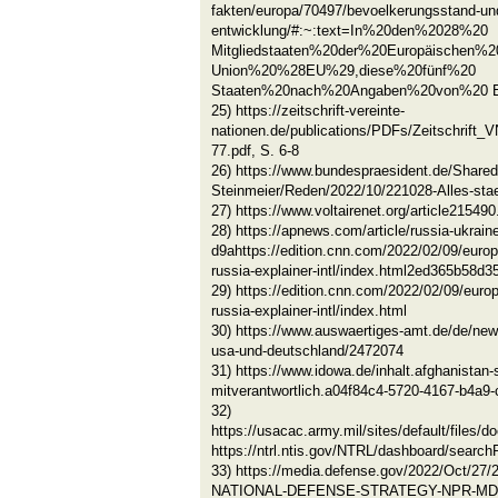
fakten/europa/70497/bevoelkerungsstand-un
entwicklung/#:~:text=In%20den%2028%20
Mitgliedstaaten%20der%20Europäischen%2
Union%20%28EU%29,diese%20fünf%20
Staaten%20nach%20Angaben%20von%20 E
25) https://zeitschrift-vereinte-
nationen.de/publications/PDFs/Zeitschrift
77.pdf, S. 6-8
26) https://www.bundespraesident.de/Share
Steinmeier/Reden/2022/10/221028-Alles-sta
27) https://www.voltairenet.org/article215490
28) https://apnews.com/article/russia-ukrai
d9ahttps://edition.cnn.com/2022/02/09/euro
russia-explainer-intl/index.html2ed365b58
29) https://edition.cnn.com/2022/02/09/euro
russia-explainer-intl/index.html
30) https://www.auswaertiges-amt.de/de/ne
usa-und-deutschland/2472074
31) https://www.idowa.de/inhalt.afghanistan-s
mitverantwortlich.a04f84c4-5720-4167-b4a9
32)
https://usacac.army.mil/sites/defaul
https://ntrl.ntis.gov/NTRL/dashboard/search
33) https://media.defense.gov/2022/Oct/27/
NATIONAL-DEFENSE-STRATEGY-NPR-MD