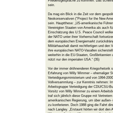
Friedensgespräche zu kommen. Das scheint a
sein.
Da mag ein Blick in die Zeit vor dem geopoli
Neokonservativen ("Project for the New Amer
sein. Hauptthese: „US-amerikanische Führers
Vereinigten Staaten von Amerika als auch fü
Einschätzung des U.S. Peace Council wollen
der NATO unter ihrer Vorherrschaft fortsetz
dem europäischen Energiemarkt zurückdräng
Militärhaushalt damit rechtfertigen und den
ihre europäischen NATO-Vasallen sicherstel
weiterhin in die EU-Staaten, Großbritannien 
nützt nur den imperialen USA.“ (35)
Vor der immer dröhnenderen Kriegsrhetorik s
Erfahrung von Willy Wimmer – ehemaliger St
Verteidigungsministerium und von 1994-200
Vollversammlung – zur Kenntnis nehmen: Im 
Arbeitsgruppe Verteidigung der CDU/CSU-Bu
Vorsitz von Willy Wimmer zu einem Arbeits
traf sich jährlich diese Gruppe mit Vertrete
amerikanischen Regierung, um über außen- u
zu konferieren. Doch 1988 ging die Fahrt dir
nach Langley. „Erstaunt hörten wir dort den 