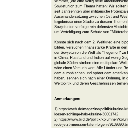
Wimmer, „die eine völlig neue amerikanische
Sowjetunion zum Thema hatten: Wir sollten 
seit Jahrzehnten über militärische Potenziale
Auseinandersetzung zwischen Ost und West 
Ergebnisse einer Studie zu diesem Themenfel
Sowjetunion verfolge rein defensive Absichte
um Verteidigung zum Schutz von "Mütterche
Konnte sich nach dem 2. Weltkrieg eine bip
bilden, versuchen finanzstarke Kräfte in 
der Sowjetunion die Welt als "Hegemon" zu be
in China, Russland und Indien auf wenig Ge
globale Süden streben eine multipolare Welt
wäre einen Versuch wert. Alle Länder und Re
dem europäischen und später dem amerikani
haben, sehnen sich nach einer Ordnung, in de
Weltpolitik und deren Geschehnissen teiln
Anmerkungen:
1) https://web.de/magazine/politik/ukraine-kri
loesen-schlinge-hals-ukraine-36601742
2) https://www.bild.de/politik/kolumnen/kol
rede-jetzt-muessen-taten-folgen-79139890.bi