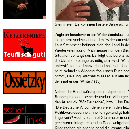
Steinmeier: Es kommen härtere Jahre auf un
Zugleich beschwor er die Widerstandskraft 
insgesamt sechsmal und den "widerstandsfäh
Laut Steinmeier befindet sich das Land in der
Wiedervereinigung. Man müsse nun den Blick
Situation verlangt sei. Es folgt das bereits 
die Ukraine „solange es nötig sein wird. Wir u
unterstützen sie finanziell und politisch. Un
beim schnellen Wiederaufbau nach Russlands
Strom, Heizung, warmes Wasser, auf alle leb
dem nahenden Winter.“ (13)
Neben der Beschwörung eines allgemeinen "
Bundespräsident seine deutschen Mitbürger
den Ausdruck "Wir Deutsche", bzw. "Uns Deu
"Die Deutschen", von denen viele in den let
Politikverdrossenheit innerlich gekündigt h
Lage sein? Auch verzichtet Steinmeier in se
gerichteten kriegstreibenden Rede weitgehe
Kriegszeiten gilt anscheinend die kommunika