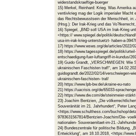
widerstandskraeftige-buerger
15) Merkel, Reinhard: Krieg. Was Amerika au
ventivkrieg mag der Logik imperialer Macht 
das Rechtsbewusstsein der Menschheit, in: 
(Hrsg.): Der Irak-Krieg und das Vo?lkerrecht,
16) Spiegel, „BND soll USA im Irak-Krieg un
<https:// www.spiegel.de/politik/deutschlan
usa-im-irak-krieg-unterstuetzt- haben-a-3947
17) https://www.wsws.org/de/articles/2022/0
18) https://www.tagesspiegel.de/politik/urteil
entschaedigung-fuer-luftangriff-in-kundus/2
19) Guido Grandt, „VERSCHWIEGEN: Wie St
ukrainischen Faschisten traf!“, am 14.02.202
guidograndt.de/2022/02/14/verschwiegen-wie-
ukrainischen-faschisten- traf/
20) https://www.lpb-bw.de/ukraine-eu-nato
21) https://uacrisis.org/de/65033-sprachenge
22) https://www.dw.com/de/steinmeier-stärk
23) Joachim Bentzien, „Die völkerrechtliche
Souveränität im 21. Jahrhundert“, Peter Lan
<https://www.schulthess.com/buchshop/deta
9783631567814/Bentzien-Joachim/Die- voelk
nationalen- Souveraenitaet-im-21.-Jahrhunde
24) Bundeszentrale für politische Bildung, 
Entwicklung“, am 18.10.2018, <https://www.