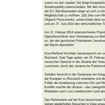
zuerst nur den zweiten Teil (enge Kooperati
Bündnispolitik) unterschreiben. Mit dem A
die EU, Nachbarstaaten enger an sich zu bi
Mitgliedschaft zu eröffnen. (20) Sein vom We
Oligarch Poroschenko, unterschrieb dann no
und am 27. Juni 2014 den wirtschaftlichen Te
Am 21. Februar 2014 unterzeichneten Präsi
Oppositionsführer eine Vereinbarung zur Bei
es, der den gestürzten Präsidenten Janukow
der Macht überredete".
Anschließend fürchtete Janukowytsch um se
Russland. Zwei Tage später, am 23. Februar
russischen Sprache in der Ukraine den Statu
zusicherte, durch das ukrainische Parlament
Seitdem herrscht in der Ostukraine ein Krieg,
der Europäer zu Russland veränderte und di
Politik der Annäherung zwischen Ost und W
Konflikt machte die Ukraine – das zweitgrö
Moldawien auch zum zweitärmsten Land des
Das Referendum auf der Krim bezeichnete S
seinen wiederholten Besuchen in Kiew erneu