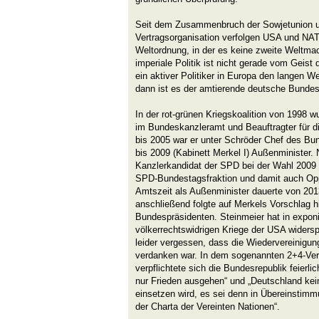
Seit dem Zusammenbruch der Sowjetunion 
Vertragsorganisation verfolgen USA und NATO
Weltordnung, in der es keine zweite Weltma
imperiale Politik ist nicht gerade vom Geist
ein aktiver Politiker in Europa den langen We
dann ist es der amtierende deutsche Bundes
In der rot-grünen Kriegskoalition von 1998 
im Bundeskanzleramt und Beauftragter für d
bis 2005 war er unter Schröder Chef des B
bis 2009 (Kabinett Merkel I) Außenminister. 
Kanzlerkandidat der SPD bei der Wahl 2009 
SPD-Bundestagsfraktion und damit auch Oppo
Amtszeit als Außenminister dauerte von 2013
anschließend folgte auf Merkels Vorschlag 
Bundespräsidenten. Steinmeier hat in exponie
völkerrechtswidrigen Kriege der USA widers
leider vergessen, dass die Wiedervereinigu
verdanken war. In dem sogenannten 2+4-Ve
verpflichtete sich die Bundesrepublik feier
nur Frieden ausgehen“ und „Deutschland kei
einsetzen wird, es sei denn in Übereinstimm
der Charta der Vereinten Nationen“.