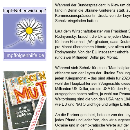
Während der Bundespräsident in Kiew um da
fand in Berlin die Ukraine-Konferenz statt, z
Kommissionspräsidentin Ursula von der Ley
Scholz eingeladen hatten.
Laut dem Wirtschaftsberater von Präsident 
Rodnyansky, braucht die Ukraine jeden Monat 
für ihren Haushalt: „Wir glauben, dass Deuts
pro Monat übernehmen könnte, vor allem mit 
Rodnyansky. Von der EU insgesamt erhoffe s
rund zwei Milliarden Dollar pro Monat.
Während sich Scholz für einen "Marshallplan"
offerierte von der Leyen der Ukraine Zahlung
jeden Kriegsmonat – das sind allein für 2023
wohl der Hauptzahler sein? Angesichts die
Milliarden US-Dollar, die die USA für den R
ausgegeben haben sollen, ja wohl nur Peanu
Weltordnung sind die von den USA nach 19
wie EU und NATO wichtige und willige Erfüllu
An die Partner gerichtet, betonte von der Ley
jedes Pfund und jeder Yen, den wir ausgeben, 
Ukraine und in demokratische Werte auf der