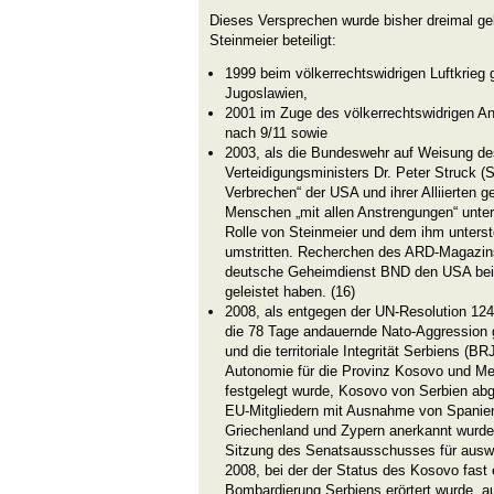
Dieses Versprechen wurde bisher dreimal ge
Steinmeier beteiligt:
1999 beim völkerrechtswidrigen Luftkrieg
Jugoslawien,
2001 im Zuge des völkerrechtswidrigen An
nach 9/11 sowie
2003, als die Bundeswehr auf Weisung d
Verteidigungsministers Dr. Peter Struck (
Verbrechen“ der USA und ihrer Alliierten 
Menschen „mit allen Anstrengungen“ unterst
Rolle von Steinmeier und dem ihm unterst
umstritten. Recherchen des ARD-Magazins
deutsche Geheimdienst BND den USA beim 
geleistet haben. (16)
2008, als entgegen der UN-Resolution 124
die 78 Tage andauernde Nato-Aggression 
und die territoriale Integrität Serbiens (B
Autonomie für die Provinz Kosovo und Met
festgelegt wurde, Kosovo von Serbien ab
EU-Mitgliedern mit Ausnahme von Spanien
Griechenland und Zypern anerkannt wurde,
Sitzung des Senatsausschusses für ausw
2008, bei der der Status des Kosovo fast 
Bombardierung Serbiens erörtert wurde, au