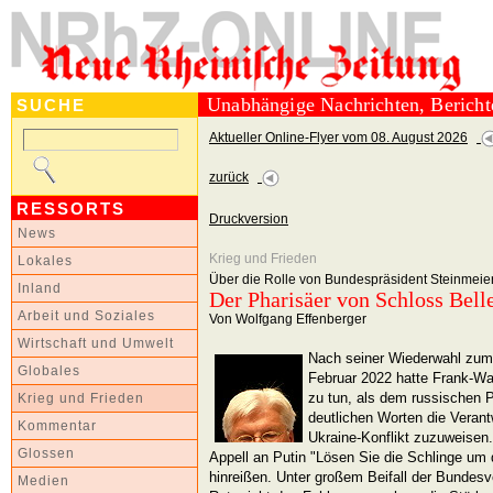
Unabhängige Nachrichten, Berich
SUCHE
Aktueller Online-Flyer vom 08. August 2026
zurück
RESSORTS
Druckversion
News
Krieg und Frieden
Lokales
Über die Rolle von Bundespräsident Steinmeie
Inland
Der Pharisäer von Schloss Bell
Arbeit und Soziales
Von Wolfgang Effenberger
Wirtschaft und Umwelt
Nach seiner Wiederwahl zum
Globales
Februar 2022 hatte Frank-Wal
zu tun, als dem russischen P
Krieg und Frieden
deutlichen Worten die Verant
Kommentar
Ukraine-Konflikt zuzuweisen.
Glossen
Appell an Putin "Lösen Sie die Schlinge um 
hinreißen. Unter großem Beifall der Bundes
Medien