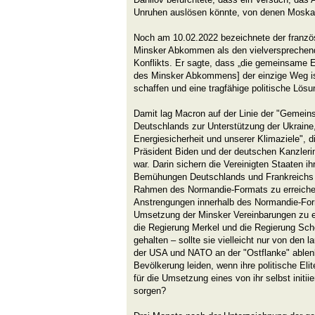
Unruhen auslösen könnte, von denen Moskau 
Noch am 10.02.2022 bezeichnete der franzö
Minsker Abkommen als den vielverspreche
Konflikts. Er sagte, dass „die gemeinsame 
des Minsker Abkommens] der einzige Weg ist
schaffen und eine tragfähige politische Lösun
Damit lag Macron auf der Linie der "Gemei
Deutschlands zur Unterstützung der Ukraine
Energiesicherheit und unserer Klimaziele", 
Präsident Biden und der deutschen Kanzleri
war. Darin sichern die Vereinigten Staaten ih
Bemühungen Deutschlands und Frankreichs z
Rahmen des Normandie-Formats zu erreichen
Anstrengungen innerhalb des Normandie-Form
Umsetzung der Minsker Vereinbarungen zu e
die Regierung Merkel und die Regierung Scho
gehalten – sollte sie vielleicht nur von den 
der USA und NATO an der "Ostflanke" ablen
Bevölkerung leiden, wenn ihre politische Elite
für die Umsetzung eines von ihr selbst init
sorgen?