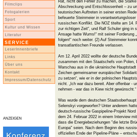
Rat, nicht den Fehler zu machen, die Stärke
Filmclips
Abschreckung und Entschlossenheit – zu un
teutonischen Auftreten in seiner ersten Rede
Fotogalerien
befeuerte Steinmeier in verantwortungslose
Sport
russischen Konflikt. Die NOZ titelte am 14. F
Kultur und Wissen
zur richtigen Zeit“, und Ralf Schuler ging 
Ansage hatte Wums!“ mit seiner Forderung 
Literatur
folgen!“ noch weiter. (2) Auf Steinmeier konn
SERVICE
transatlantischen Freunde verlassen.
LeserInnenbriefe
Am 12. April 2022 wollte der deutsche Bund
Links
zusammen mit den Staatschefs von Polen, L
Über uns
Warschau aus in die ukrainische Hauptstadt 
Kontakt
Zeichen gemeinsamer europäischer Solidarit
zu setzen“, wie er in der polnischen Haupts
Impressum/Datenschutz
nicht. „Ich war dazu bereit. Aber offenbar -
nehmen - war das in Kiew nicht gewünscht.“ 
Was wurde dem deutschen Staatsoberhaupt 
Selenskyi vorgeworfen? Unter anderem hatte
deutsch-russische Gaspipeline-Projekt Nord 
dem 24. Februar 2022 in einem Interview mit
ANZEIGEN
dass die Energiebeziehungen "die letzte B
Europa" seien. Nach dem Beginn des russis
offiziellen Ende der Pipeline-Pläne – entschu