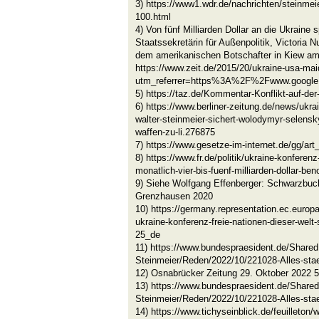
3) https://www1.wdr.de/nachrichten/steinmei
100.html
4) Von fünf Milliarden Dollar an die Ukraine
Staatssekretärin für Außenpolitik, Victoria 
dem amerikanischen Botschafter in Kiew am
https://www.zeit.de/2015/20/ukraine-usa-mai
utm_referrer=https%3A%2F%2Fwww.googl
5) https://taz.de/Kommentar-Konflikt-auf-de
6) https://www.berliner-zeitung.de/news/ukra
walter-steinmeier-sichert-wolodymyr-selensky
waffen-zu-li.276875
7) https://www.gesetze-im-internet.de/gg/art
8) https://www.fr.de/politik/ukraine-konferenz
monatlich-vier-bis-fuenf-milliarden-dollar-be
9) Siehe Wolfgang Effenberger: Schwarzbu
Grenzhausen 2020
10) https://germany.representation.ec.europ
ukraine-konferenz-freie-nationen-dieser-we
25_de
11) https://www.bundespraesident.de/Share
Steinmeier/Reden/2022/10/221028-Alles-sta
12) Osnabrücker Zeitung 29. Oktober 2022 55
13) https://www.bundespraesident.de/Share
Steinmeier/Reden/2022/10/221028-Alles-sta
14) https://www.tichyseinblick.de/feuilleton/