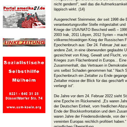
nicht gendern!“, weil das die Aufmerksamkei
läppisch wirkt. (14)
Ausgerechnet Steinmeier, der seit 1998 die 
verantwortungsvoller Stelle mitgestaltet und
Kriege der USA/NATO Bescheid weiß – 1999
2003 Irak, 2011 Libyen, 2012 Syrien – macht
völkerrechtswidrigen Krieg der Russischen F
Epochenbruch aus: Der 24. Februar „hat auc
andere Zeit, in eine überwunden geglaubte Un
gezeichnet von Krieg, Gewalt und Flucht, vo
Krieges zum Flächenbrand in Europa... Eine Z
Zusammenhalt, das Vertrauen in Demokratie,
uns selbst Schaden genommen hat.“ Nach St
Epochenbruch ein Zeitalter zu Ende gegang
Zeitalter müsse der Blick für das geschärft 
verlangt ist“.
Die Jahre vor dem 24. Februar 2022 sieht St
eine Epoche im Rückenwind. „Es waren Jah
der Deutschen Einheit, vom friedlichen Abz
Ende der Blockkonfrontation und dem Zus
waren Jahre der Friedensdividende, von der 
vereinten Europas reichlich profitiert haben
gründlichen Überprüfung.