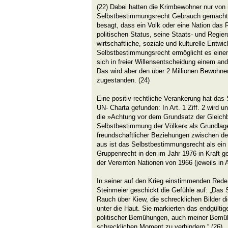
(22) Dabei hatten die Krimbewohner nur von
Selbstbestimmungsrecht Gebrauch gemacht
besagt, dass ein Volk oder eine Nation das R
politischen Status, seine Staats- und Regie
wirtschaftliche, soziale und kulturelle Entw
Selbstbestimmungsrecht ermöglicht es einem
sich in freier Willensentscheidung einem an
Das wird aber den über 2 Millionen Bewohne
zugestanden. (24)
Eine positiv-rechtliche Verankerung hat das
UN- Charta gefunden: In Art. 1 Ziff. 2 wird u
die »Achtung vor dem Grundsatz der Gleich
Selbstbestimmung der Völker« als Grundlag
freundschaftlicher Beziehungen zwischen de
aus ist das Selbstbestimmungsrecht als ei
Gruppenrecht in den im Jahr 1976 in Kraft 
der Vereinten Nationen von 1966 (jeweils in Ar
In seiner auf den Krieg einstimmenden Rede
Steinmeier geschickt die Gefühle auf: „Das 
Rauch über Kiew, die schrecklichen Bilder d
unter die Haut. Sie markierten das endgültige
politischer Bemühungen, auch meiner Bemü
schrecklichen Moment zu verhindern.“ (26)