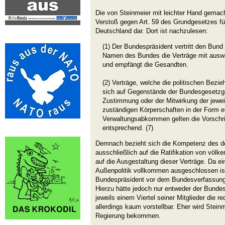
Die von Steinmeier mit leichter Hand gemac
Verstoß gegen Art. 59 des Grundgesetzes fü
Deutschland dar. Dort ist nachzulesen:
(1) Der Bundespräsident vertritt den Bund 
Namen des Bundes die Verträge mit auswä
und empfängt die Gesandten.
(2) Verträge, welche die politischen Bezi
sich auf Gegenstände der Bundesgesetzg
Zustimmung oder der Mitwirkung der jewe
zuständigen Körperschaften in der Form 
Verwaltungsabkommen gelten die Vorschri
entsprechend. (7)
Demnach bezieht sich die Kompetenz des d
ausschließlich auf die Ratifikation von völke
auf die Ausgestaltung dieser Verträge. Da ei
Außenpolitik vollkommen ausgeschlossen is
Bundespräsident vor dem Bundesverfassungs
Hierzu hätte jedoch nur entweder der Bundes
jeweils einem Viertel seiner Mitglieder die 
allerdings kaum vorstellbar. Eher wird Stein
Regierung bekommen.