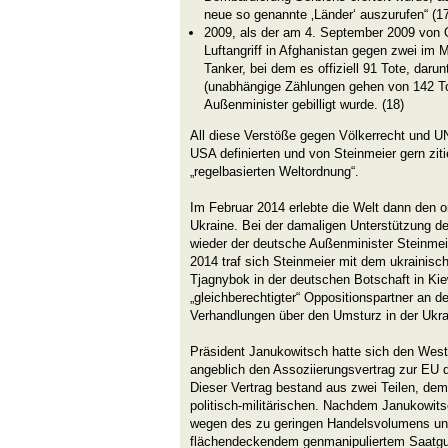
neue so genannte ‚Länder‘ auszurufen“ (17
2009, als der am 4. September 2009 von O
Luftangriff in Afghanistan gegen zwei im 
Tanker, bei dem es offiziell 91 Tote, daru
(unabhängige Zählungen gehen von 142 To
Außenminister gebilligt wurde. (18)
All diese Verstöße gegen Völkerrecht und UN
USA definierten und von Steinmeier gern zit
„regelbasierten Weltordnung“.
Im Februar 2014 erlebte die Welt dann den or
Ukraine. Bei der damaligen Unterstützung 
wieder der deutsche Außenminister Steinmeie
2014 traf sich Steinmeier mit dem ukrainisc
Tjagnybok in der deutschen Botschaft in Ki
„gleichberechtigter“ Oppositionspartner an
Verhandlungen über den Umsturz in der Ukrai
Präsident Janukowitsch hatte sich den Wes
angeblich den Assoziierungsvertrag zur EU d
Dieser Vertrag bestand aus zwei Teilen, dem
politisch-militärischen. Nachdem Janukowitsc
wegen des zu geringen Handelsvolumens un
flächendeckendem genmanipuliertem Saatgut n