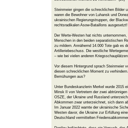
Steinmeier gingen die schrecklichen Bilder u
waren die Bewohner von Luhansk und Donezk
ukrainischen Regierungstruppen, der Blackw
rechtsradikalen Asow-Bataillons ausgesetzt!
Der Werte-Westen hat nichts unternommen, 
Menschen in den beiden separatistischen R
zu mildern. Annähernd 14.000 Tote gab es d
Artilleriebeschuss. Die westliche Wertegem
– wie bei vielen anderen Kriegsschauplätz
Vor diesem Hintergrund sprach Steinmeier 
diesen schrecklichen Moment zu verhindern
Bemühungen aus?
Unter Bundeskanzlerin Merkel wurde 2015
Minsk II von Vertretern der zwei abtrünnig
OSZE, der Ukraine und Russland unterzeichn
Abkommen zwar unterzeichnet, sich dann ab
Im Januar 2022 warnte der ukrainische Siche
Westen davor, die Ukraine zur Erfüllung ein
Deutschland vermittelten Friedensabkommen
Danilov befürchtete, dass ein Versuch, da