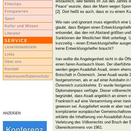
erstaunlich, weil bereits im Juli des Jahres d
Filmclips
Peace“ wusste, dass der Mann wegen Spion
[2]. Dort heißt es auch, dass er zu einem Kur
Fotogalerien
Sport
Wie naiv und ignorant muss eigentlich eine 
Kultur und Wissen
glaubt, dass Belgien einen Entwicklungshelf
entsendet, das den mit Abstand größten und 
Literatur
Sanktionen der Westlichen Welt unterliegt. 
SERVICE
kurzzeitig – einen Entwicklungshelfer ausger
LeserInnenbriefe
keine Entwicklungshelfer braucht?
Links
Iran wollte die Angelegenheit nicht in die Öf
Über uns
einen fairen Austausch lösen. Der überführt
Kontakt
werden gegen Asadollah Asadi, einem ehema
Botschaft in Österreich. Jener Asadi wurd
Impressum/Datenschutz
festgenommen, als er auf einer Autobahn in
Österreich zurückkehrte. Er wurde festgeno
Diplomatenpass verfügte. Dieser völkerrecht
begründet, dass Asadi angeblich an einem 
Frankreich auf eine Versammlung einer iranis
gewesen sei. Ausgeliefert wurde er aber nach
komplizierter europäischer Gemeinschaftsrec
ANZEIGEN
erklärte die Inhaftierung von Assadollah Assa
Verletzung des Völkerrechts und Bruch der
Übereinkommens von 1961.