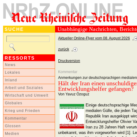
Unabhängige Nachrichten, Berich
SUCHE
Aktueller Online-Flyer vom 08. August 2026
zurück
RESSORTS
Druckversion
News
Kommentar
Lokales
Anmerkungen zur deutschsprachigen medialen
Inland
Hält der Iran einen unschuldig
Entwicklungshelfer gefangen?
Arbeit und Soziales
Von Yavuz Özoguz
Wirtschaft und Umwelt
Globales
Einige deutschsprachige Me
medialen Gülle, die jeden Ta
Krieg und Frieden
Republik Iran ausgekippt wir
Kommentar
Entwicklungshelfer Olivier 
Glossen
Iran zu 28 Jahren Haft verurt
unbekannt, was ihm vorgeworfen wird [1]. Le
Medien