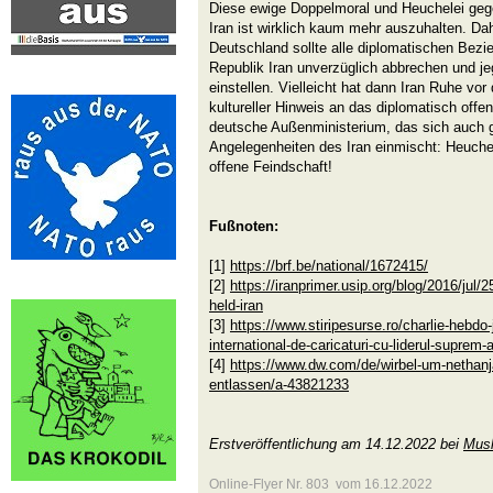
Diese ewige Doppelmoral und Heuchelei geg
Iran ist wirklich kaum mehr auszuhalten. Dah
Deutschland sollte alle diplomatischen Bez
Republik Iran unverzüglich abbrechen und je
einstellen. Vielleicht hat dann Iran Ruhe vo
kultureller Hinweis an das diplomatisch offen
deutsche Außenministerium, das sich auch g
Angelegenheiten des Iran einmischt: Heuchel
offene Feindschaft!
Fußnoten:
[1]
https://brf.be/national/1672415/
[2]
https://iranprimer.usip.org/blog/2016/jul/2
held-iran
[3]
https://www.stiripesurse.ro/charlie-hebdo
international-de-caricaturi-cu-liderul-suprem-
[4]
https://www.dw.com/de/wirbel-um-nethanja
entlassen/a-43821233
Erstveröffentlichung am 14.12.2022 bei
Musl
Online-Flyer Nr. 803 vom 16.12.2022