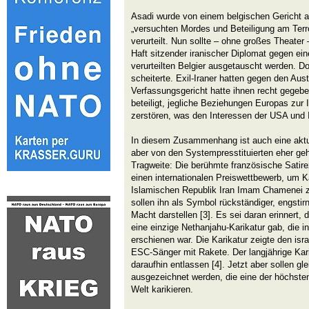
Asadi wurde von einem belgischen Gericht 
„versuchten Mordes und Beteiligung am Terr
verurteilt. Nun sollte – ohne großes Theater 
Haft sitzender iranischer Diplomat gegen ei
verurteilten Belgier ausgetauscht werden. D
scheiterte. Exil-Iraner hatten gegen den Au
Verfassungsgericht hatte ihnen recht gegebe
beteiligt, jegliche Beziehungen Europas zur 
zerstören, was den Interessen der USA und I
In diesem Zusammenhang ist auch eine aktu
aber von den Systempresstituierten eher geh
Tragweite: Die berühmte französische Satirez
einen internationalen Preiswettbewerb, um 
Islamischen Republik Iran Imam Chamenei zu
sollen ihn als Symbol rückständiger, engstirni
Macht darstellen [3]. Es sei daran erinnert,
eine einzige Nethanjahu-Karikatur gab, die 
erschienen war. Die Karikatur zeigte den isr
ESC-Sänger mit Rakete. Der langjährige Kari
daraufhin entlassen [4]. Jetzt aber sollen gl
ausgezeichnet werden, die eine der höchsten
Welt karikieren.