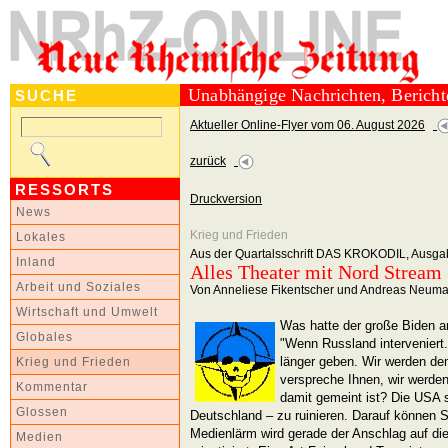
Unabhängige Nachrichten, Berich
SUCHE
Aktueller Online-Flyer vom 06. August 2026
zurück
RESSORTS
Druckversion
News
Krieg und Frieden
Lokales
Aus der Quartalsschrift DAS KROKODIL, Ausga
Inland
Alles Theater mit Nord Stream
Arbeit und Soziales
Von Anneliese Fikentscher und Andreas Neum
Wirtschaft und Umwelt
Was hatte der große Biden a
Globales
"Wenn Russland interveniert.
länger geben. Wir werden de
Krieg und Frieden
verspreche Ihnen, wir werden
Kommentar
damit gemeint ist? Die USA 
Glossen
Deutschland – zu ruinieren. Darauf können 
Medienlärm wird gerade der Anschlag auf di
Medien