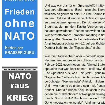
Und was war das für ein Sprengstoff? Hatte
Wasserstoffbombe an Bord – also eine Kern
wird das so gewesen sein. So eine Bombe k
kaufen. Und sie ist wahrscheinlich auch sp
zu transportieren gewesen. Der Schweizer 
Braun hat sich mit dem Kapital-Verbrechen b
bekannt gewordenen Recherchen weisen einde
Wasserstoffbombe: Temperaturanstieg in tie
einer großen Wasserglocke, radioaktive Partik
Amplitudenausschlag von 6,2 auf der Richte
Darüber berichtet die "Tagesschau" nicht.
Was die "Tagesschau" aber – notgedrungen
Recherchen des bekannten US-Journalisten
Februar 2023 geschrieben hat: "United Stat
operation that was kept secret – until now" 
See-Operation aus, was – bis jetzt – gehei
"Tagesschau" offensichtlich nicht vorbei. Alle
berüchtigten "Faktenfinder"-Artikel, mit dem 
Und – wie könnte es anders sein – sie "entl
Bericht. Über die wilden Spekulationen in ihr
gehen die "Faktenfinder" schweigend hinweg
Bände: "OFFENBAR Durchbruch erzielt", 
Geheimoperation verwendet". Und immer wi