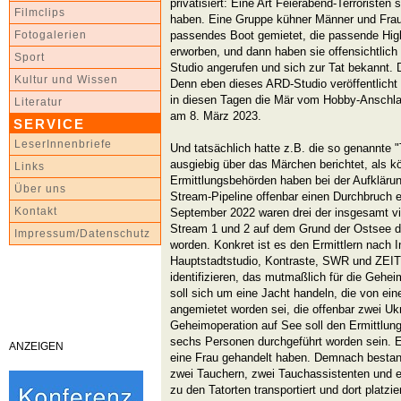
privatisiert: Eine Art Feierabend-Terroristen
Filmclips
haben. Eine Gruppe kühner Männer und Fraue
passendes Boot gemietet, die passende Hig
Fotogalerien
erworben, und dann haben sie offensichtlich
Sport
Studio angerufen und sich zur Tat bekannt.
Kultur und Wissen
Denn eben dieses ARD-Studio veröffentlich
in diesen Tagen die Mär vom Hobby-Anschlag
Literatur
am 8. März 2023.
SERVICE
LeserInnenbriefe
Und tatsächlich hatte z.B. die so genannte
ausgiebig über das Märchen berichtet, als k
Links
Ermittlungsbehörden haben bei der Aufklärun
Über uns
Stream-Pipeline offenbar einen Durchbruch er
Kontakt
September 2022 waren drei der insgesamt vi
Stream 1 und 2 auf dem Grund der Ostsee d
Impressum/Datenschutz
worden. Konkret ist es den Ermittlern nach 
Hauptstadtstudio, Kontraste, SWR und ZEIT
identifizieren, das mutmaßlich für die Gehe
soll sich um eine Jacht handeln, die von ein
angemietet worden sei, die offenbar zwei Ukr
Geheimoperation auf See soll den Ermittlu
sechs Personen durchgeführt worden sein. E
ANZEIGEN
eine Frau gehandelt haben. Demnach bestan
zwei Tauchern, zwei Tauchassistenten und ei
zu den Tatorten transportiert und dort platzie