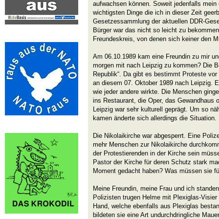
aufwachsen können. Soweit jedenfalls mein
wichtigsten Dinge die ich in dieser Zeit geerb
Gesetzessammlung der aktuellen DDR-Gese
Bürger war das nicht so leicht zu bekommen.
Freundeskreis, von denen sich keiner den Mu
Am 06.10.1989 kam eine Freundin zu mir und 
morgen mit nach Leipzig zu kommen? Die Bon
Republik“. Da gibt es bestimmt Proteste vor d
an diesem 07. Oktober 1989 nach Leipzig. E
wie jeder andere wirkte. Die Menschen ging
ins Restaurant, die Oper, das Gewandhaus od
Leipzig war sehr kulturell geprägt. Um so näh
kamen änderte sich allerdings die Situation.
Die Nikolaikirche war abgesperrt. Eine Poliz
mehr Menschen zur Nikolaikirche durchkomm
der Protestierenden in der Kirche sein müss
Pastor der Kirche für deren Schutz stark m
Moment gedacht haben? Was müssen sie fü
Meine Freundin, meine Frau und ich standen 
Polizisten trugen Helme mit Plexiglas-Visier
Hand, welche ebenfalls aus Plexiglas bestan
bildeten sie eine Art undurchdringliche Mauer