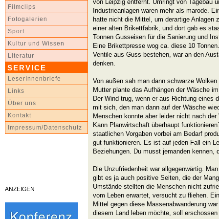
von Leipzig entfernt. Umringt von Tagebau u
Filmclips
Industrieanlagen waren mehr als marode. Ei
hatte nicht die Mittel, um derartige Anlagen 
Fotogalerien
einer alten Brikettfabrik, und dort gab es sta
Sport
Tonnen Gusseisen für die Sanierung und Inst
Kultur und Wissen
Eine Brikettpresse wog ca. diese 10 Tonnen
Ventile aus Guss bestehen, war an den Aust
Literatur
denken.
SERVICE
LeserInnenbriefe
Von außen sah man dann schwarze Wolken 
Mutter plante das Aufhängen der Wäsche im 
Links
Der Wind trug, wenn er aus Richtung eines 
Über uns
mit sich, den man dann auf der Wäsche wie
Kontakt
Menschen konnte aber leider nicht nach der
Kann Planwirtschaft überhaupt funktionieren
Impressum/Datenschutz
staatlichen Vorgaben vorbei am Bedarf produz
gut funktionieren. Es ist auf jeden Fall ein 
Beziehungen. Du musst jemanden kennen, d
Die Unzufriedenheit war allgegenwärtig. Ma
gibt es ja auch positive Seiten, die der Mang
Umstände stellten die Menschen nicht zufri
ANZEIGEN
vom Leben erwartet, versucht zu fliehen. Ein
Mittel gegen diese Massenabwanderung war d
diesem Land leben möchte, soll erschossen