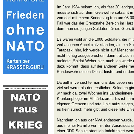
Im Jahr 1984 bekam ich, als fast 20 jährige
musste sich auf dem Kreiswehrersatzamt in 
von dort mit einem Sonderzug früh um 05:0
Fall war das der Grenznahe Bereich im Harz. 
dem man die jungen Soldaten für die Grenzü
Es waren wohl an die 1000 Soldaten, die mit
verhangenen Appellplatz standen, als ein So
Tarapazki hier, ich werde nicht auf Mensche
nicht richtig ausgesprochen, dann trat auch 
meldete „Soldat Weber hier, auch ich werde
dazu kommt, dass auf der anderen Seite mei
Bundeswehr seinen Dienst leistet und er den
Daraufhin versuchte man uns das Leben ers
viel schwerer als den restlichen Soldaten gi
wir nach ca. zwei Wochen ins Landesinnere 
Krankenpfleger im Militärlazarett. Es ist imm
eigenen Grenzen und rote Linie aufzuzeigen
es kein zurück mehr gibt und diese rote Linie
Nachdem ich aus der NVA entlassen wurde, st
aus meiner Familie vor mir, den Ausreiseantr
einer DDR-Schule staatlich Indoktriniert werd