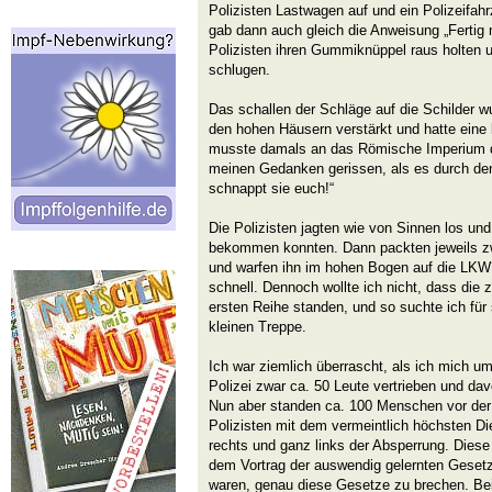
Polizisten Lastwagen auf und ein Polizeifah
gab dann auch gleich die Anweisung „Fertig
Polizisten ihren Gummiknüppel raus holten u
schlugen.
Das schallen der Schläge auf die Schilder 
den hohen Häusern verstärkt und hatte eine
musste damals an das Römische Imperium d
meinen Gedanken gerissen, als es durch den 
schnappt sie euch!“
Die Polizisten jagten wie von Sinnen los und
bekommen konnten. Dann packten jeweils zwe
und warfen ihn im hohen Bogen auf die LKW´
schnell. Dennoch wollte ich nicht, dass die
ersten Reihe standen, und so suchte ich für 
kleinen Treppe.
Ich war ziemlich überrascht, als ich mich um
Polizei zwar ca. 50 Leute vertrieben und dav
Nun aber standen ca. 100 Menschen vor der P
Polizisten mit dem vermeintlich höchsten D
rechts und ganz links der Absperrung. Diese 
dem Vortrag der auswendig gelernten Gesetz
waren, genau diese Gesetze zu brechen. Bei