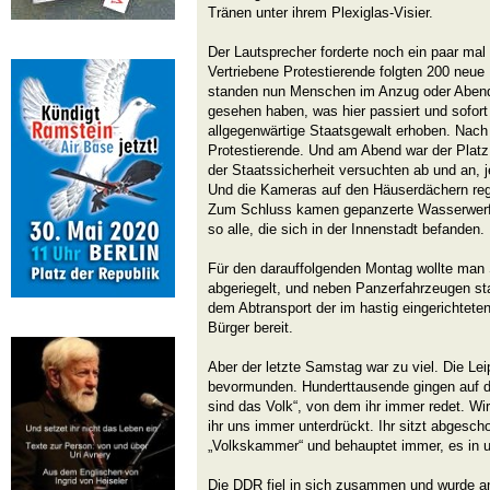
Tränen unter ihrem Plexiglas-Visier.
Der Lautsprecher forderte noch ein paar mal
Vertriebene Protestierende folgten 200 neue
standen nun Menschen im Anzug oder Abendkl
gesehen haben, was hier passiert und sofor
allgegenwärtige Staatsgewalt erhoben. Nach
Protestierende. Und am Abend war der Platz 
der Staatssicherheit versuchten ab und an, 
Und die Kameras auf den Häuserdächern regis
Zum Schluss kamen gepanzerte Wasserwerfe
so alle, die sich in der Innenstadt befanden.
Für den darauffolgenden Montag wollte man 
abgeriegelt, und neben Panzerfahrzeugen s
dem Abtransport der im hastig eingerichteten
Bürger bereit.
Aber der letzte Samstag war zu viel. Die Lei
bevormunden. Hunderttausende gingen auf die
sind das Volk“, von dem ihr immer redet. Wi
ihr uns immer unterdrückt. Ihr sitzt abgescho
„Volkskammer“ und behauptet immer, es in
Die DDR fiel in sich zusammen und wurde a