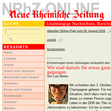
Unabhängige Nachrichten, Berich
SUCHE
Aktueller Online-Flyer vom 08. August 2026
zurück
RESSORTS
Druckversion
News
Kommentar
Lokales
Erinnerungen eines Zeitzeugen anlässlich des 
Inland
Wir sind damals für etwas ganz 
gegangen
Arbeit und Soziales
Von Lutz Weber
Wirtschaft und Umwelt
Globales
Wir schreiben den 3. Oktober 
Champagner gefeiert. Für mic
Krieg und Frieden
Situation, doch dazu noch sp
Kommentar
etwas zu meiner Person sage
Glossen
Leben in der DDR der 70er un
Jahrhunderts zu bekommen. Ich bin in einem
Medien