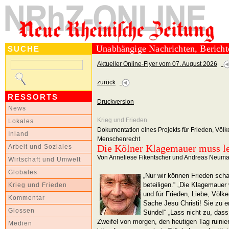
Unabhängige Nachrichten, Berich
SUCHE
Aktueller Online-Flyer vom 07. August 2026
zurück
RESSORTS
Druckversion
News
Krieg und Frieden
Lokales
Dokumentation eines Projekts für Frieden, Völ
Inland
Menschenrecht
Die Kölner Klagemauer muss l
Arbeit und Soziales
Von Anneliese Fikentscher und Andreas Neum
Wirtschaft und Umwelt
Globales
„Nur wir können Frieden schaf
beteiligen.“ „Die Klagemauer
Krieg und Frieden
und für Frieden, Liebe, Völke
Kommentar
Sache Jesu Christi! Sie zu en
Glossen
Sünde!“ „Lass nicht zu, dass
Zweifel von morgen, den heutigen Tag ruinie
Medien