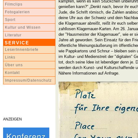
kämpfen, wenn es kein Stückchen unberührt
Filmclips
genießen kann?“ „Denkt nach, bevor ihr euch
Jude, die Schrift römisch, die Zahlen arabisc
Fotogalerien
deine Uhr aus der Schweiz und dein Nachbar
Sport
die Klagemauer abreißt, reißt ihr euch selbe
Kultur und Wissen
zahllosen Klagemauer-Karten. Am 26. Janua
der "Hausmeister der Klagemauer", wie er si
Literatur
Jahre alt geworden. Sein Einsatz für den F
SERVICE
öffentliche Meinungsäußerung im öffentliche
LeserInnenbriefe
wie Pappkartons und Schnur – bleiben sein 
im Kultur- und Medienstreit der "digitalen" G
Links
tot, doch seine Idee ist lebendiger denn je. 
Über uns
werden durch Kunst- und Kulturschaffende u
Kontakt
Nähere Informationen auf Anfrage.
Impressum/Datenschutz
ANZEIGEN